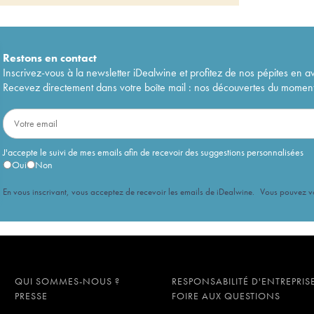
07
19
€
06
18
€
06
19
€
05
26
€
Restons en
contact
05
29
€
Inscrivez-vous à la newsletter iDealwine et profitez de nos pépites en a
03
26
€
Recevez directement dans votre boîte mail : nos découvertes du moment, 
03
13
€
02
20
€
01
12
€
00
29
€
J'accepte le suivi de mes emails afin de recevoir des suggestions personnalisées
00
20
€
Oui
Non
99
23
€
99
26
€
En vous inscrivant, vous acceptez de recevoir les emails de iDealwine. Vous pouvez 
98
25
€
98
21
€
97
19
€
97
16
€
96
21
€
96
21
€
QUI SOMMES-NOUS ?
RESPONSABILITÉ D'ENTREPRIS
95
30
€
PRESSE
FOIRE AUX QUESTIONS
95
24
€