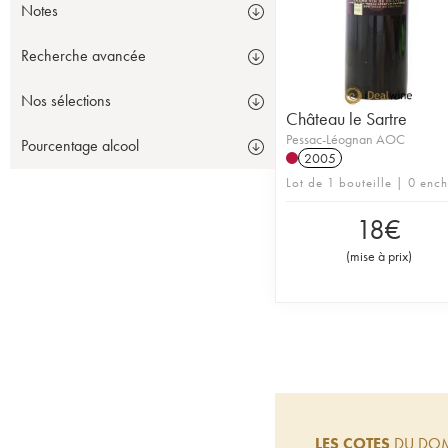
marcs pressés. Les vin
marcs pressés. Les 
Notes
malolactiques. Les vins
fermentations malolac
mois, le bois neuf (aut
barriques pendant 12 
Recherche avancée
barrique et un élevage
fermentations malolact
Nos sélections
Château le Sartre
Pessac-Léognan AOC
Pourcentage alcool
2005
Lot de 1 bouteille | 0 enc
18
€
(
mise à prix
)
LES COTES
DU DOM