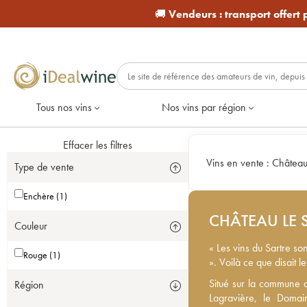
🚚
Vendeurs :
transport offert
Tous nos vins
Nos vins par région
Effacer les filtres
Vins en vente :
Château 
Type de vente
Enchère (1)
CHÂTEAU LE 
Couleur
« Les vins du Sartre so
Rouge (1)
». Voilà ce que disait
Situé sur la commune d
Situé sur la commune 
Région
Lagravière, le Domaine
Lagravière, le Domai