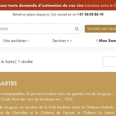
 pour toute demande d’estimation de vos vins
transmise entre le 
Retrait sur place
cliquez ici
|
Un conseil en vin ?
01 56 05 86 10
VENDRE MES VINS
Nos enchères
Services +
✨
Mon Som
le Sartre
|
1 résultat
SARTRE
nt remarquables, ils peuvent rivaliser avec les grands crus de Léognan…
 le Guide Féret des vins de bordeaux en… 1922.
e Léognan en bordure de la forêt landaise entre le Château Malartic-
de Léognan en bordure de la forêt landaise entre le Château Malartic-
 de Chevalier et le Château de Fieuzal, le Château Le Sartre,
ne de Chevalier et le Château de Fieuzal, le Château Le Sartre,