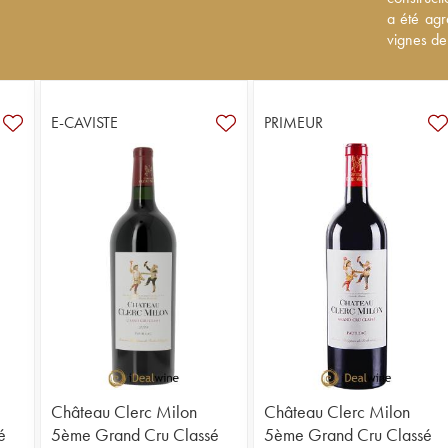
2004, avec
a été agr
Milon.
vignes de
E-CAVISTE
PRIMEUR
Château Clerc Milon
Château Clerc Milon
é
5ème Grand Cru Classé
5ème Grand Cru Classé