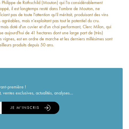
 Philippe de Rothschild (Mouton) qui l'a considérablement
oppé, il est longtemps resté dans l'ombre de Mouton, ne
ciant pas de toute l'attention qu'il méritait, produisant des vins
 agréables, mais n'exploitant pas tout le potentiel du cru.
mais doté d'un cuvier et d'un chai performant, Clerc Milon, qui
se aujourd'hui de 41 hectares dont une large part de (très)
les vignes, est en ordre de marche et les derniers millésimes sont
eilleurs produits depuis 50 ans.
vant-première !
ventes exclusives, actualités, analyses...
JE M'INSCRIS