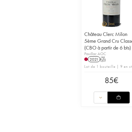
Château Clerc Milon
5ème Grand Cru Class
(CBO à partir de 6 bts)
Pauillac AOC
2021
T
Lot de 1 bouteille | 9 en s
85
€