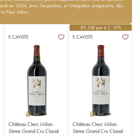
 l'acquisition, et l'intégration progressive, des vignes de La Fleur
andi en 2004, avec l'acquisition, et l'intégration progressive, des
 La Fleur Milon.
89,10
€
par 6 | -10%
E-CAVISTE
E-CAVISTE
Château Clerc Milon
Château Clerc Milon
5ème Grand Cru Classé
5ème Grand Cru Classé