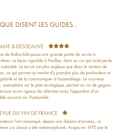
QUE DISENT LES GUIDES...
TANE & DESSEAUVE
ppe de Rothschild passa une grande partie de sa vie à
stituer ce beau vignoble à Pauillac, dans un cru qui avait perdu
notoriété. Le terroir est plus argileux que dans le secteur de
n, ce qui permet au merlot d’y prendre plus de profondeur et
gularité et de la communiquer à l’assemblage. Le nouveau
r, exemplaire sur le plan écologique, permet au vin de gagner
écision et en rigueur de sélection avec l’apparition d’un
ble second vin, Pastourelle.
REVUE DU VIN DE FRANCE
mateurs l'ont remarqué, depuis une dizaine d'années, ce
ième cru classé a été métamorphosé. Acquis en 1970 par le