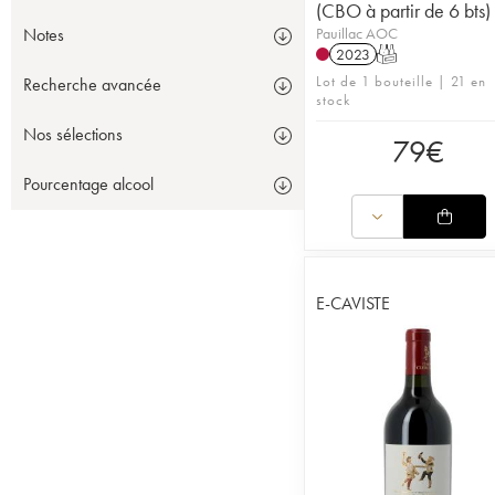
(CBO à partir de 6 bts)
Pauillac AOC
Notes
2023
T
Lot de 1 bouteille | 21 en
Recherche avancée
stock
Nos sélections
79
€
Pourcentage alcool
E-CAVISTE