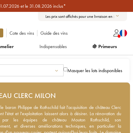
01.07.2026 et le 31.08.2026 inclus*
Les prix sont affichés pour une livraison en :
Cote des vins
Guide des vins
melier
Indispensables
🍇 Primeurs
Masquer les lots indisponibles
EAU CLERC MILON
e baron Philippe de Rothschild fait l'acquisition de château Clerc
le baron Philippe de Rothschild fait l'acquisition de château Clerc
t l'état et l'exploitation laissent alors à désirer. La rénovation du
t l'état et l'exploitation laissent alors à désirer. La rénovation du
par les équipes de château Mouton Rothschild, son remembrement,
e par les équipes de château Mouton Rothschild, son
s améliorations techniques, en particulier la construction d'un
ment, et diverses améliorations techniques, en particulier la
vier, portent aujourd'hui leurs fruits. Le domaine a été agrandi en
on d'un nouveau cuvier, portent aujourd'hui leurs fruits. Le domaine