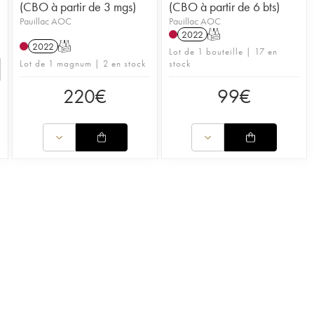
(CBO à partir de 3 mgs)
(CBO à partir de 6 bts)
Pauillac AOC
Pauillac AOC
2022
T
2022
T
Lot de 1 bouteille | 17 en
Lot de 1 magnum | 2 en stock
stock
220
€
99
€