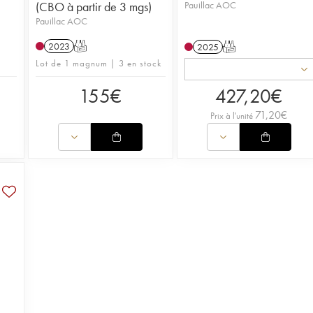
(CBO à partir de 3 mgs)
Pauillac AOC
Pauillac AOC
2023
T
2025
T
Lot de 1 magnum | 3 en stock
155
€
427,20
€
71,20
€
Prix à l'unité