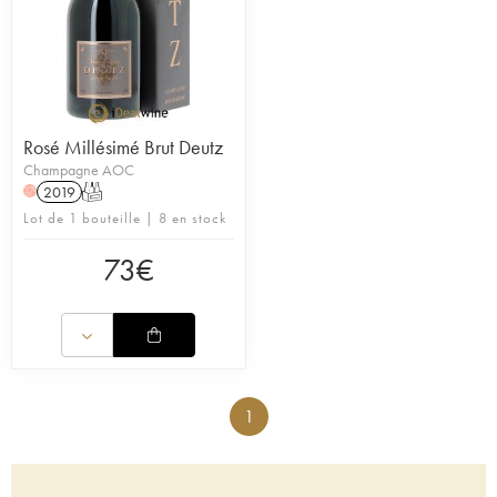
Rosé Millésimé Brut Deutz
Champagne AOC
2019
T
H
Lot de 1 bouteille | 8 en stock
73
€
1