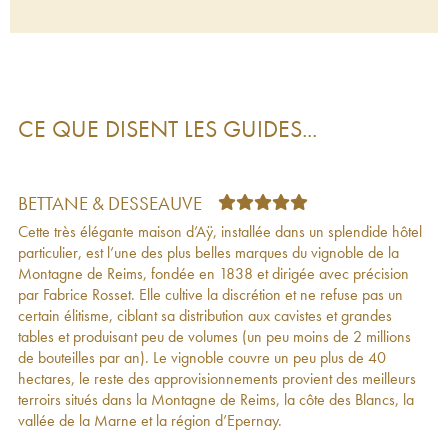
Amour de Deutz Brut Deutz
2013
120
€
Rosé Deutz
2013
64
€
Brut Deutz
2013
57
€
Rosé Deutz
2012
59
€
Brut Deutz
2012
82
€
Rosé Millésimé Brut Deutz
2012
57
€
CE QUE DISENT LES GUIDES...
Hommage à William Deutz Meurtet Deutz
2012
87
€
Amour de Deutz Brut Deutz
2011
120
€
Blanc de Blancs Brut Deutz
2011
66
€
Amour de Deutz Brut Deutz
2010
113
€
BETTANE & DESSEAUVE
Blanc de Blancs Brut Deutz
2010
60
€
Cette très élégante maison d’Aÿ, installée dans un splendide hôtel
Rosé Deutz
2010
50
€
particulier, est l’une des plus belles marques du vignoble de la
Blanc de Blancs millésimé Deutz
2010
60
€
Montagne de Reims, fondée en 1838 et dirigée avec précision
Brut Deutz
2010
78
€
par Fabrice Rosset. Elle cultive la discrétion et ne refuse pas un
Hommage à William Deutz Meurtet Deutz
2010
91
€
certain élitisme, ciblant sa distribution aux cavistes et grandes
Cuvée William Deutz Deutz
2009
125
€
tables et produisant peu de volumes (un peu moins de 2 millions
Amour de Deutz Brut Deutz
2009
120
€
de bouteilles par an). Le vignoble couvre un peu plus de 40
Blanc de Blancs Brut Deutz
2009
65
€
hectares, le reste des approvisionnements provient des meilleurs
Amour de Deutz Brut Deutz
2009
124
€
terroirs situés dans la Montagne de Reims, la côte des Blancs, la
Rosé Deutz
2009
43
€
vallée de la Marne et la région d’Epernay.
Brut Deutz
2009
57
€
Rosé Millésimé Brut Deutz
2009
118
€