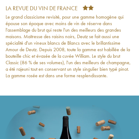
Cuvée William Deutz Deutz
2008
113
€
LA REVUE DU VIN DE FRANCE
Amour de Deutz Brut Deutz
2008
119
€
Le grand classicisme revisité, pour une gamme homogène qui
Rosé Millésimé Brut Deutz
2008
138
€
épouse son époque avec moins de vin de réserve dans
Blanc de Blancs Brut Deutz
2008
104
€
l'assemblage du brut qui reste l'un des meilleurs des grandes
Rosé Deutz
2008
128
€
maisons. Maîtresse des raisins noirs, Deutz se fait aussi une
Blanc de Blancs millésimé Deutz
2008
87
€
spécialité d'un vineux blancs de Blancs avec le brillantissime
Brut Deutz
2008
100
€
Amour de Deutz. Depuis 2008, toute la gamme est habillée de la
Amour de Deutz Brut Deutz
2008
135
€
bouteille chic et évasée de la cuvée William. Le style du brut
Blanc de Blancs Brut Deutz
2007
57
€
Classic (86 % de ses volumes), l'un des meilleurs de champagne,
Cuvée William Deutz Deutz
2007
110
€
a été rajeuni tout en conservant un style singulier bien typé pinot.
Amour de Deutz Brut Deutz
2007
131
€
La gamme rosée est dans une forme resplendissante.
Rosé Deutz
2007
49
€
Brut Deutz
2007
49
€
Amour de Deutz Brut Deutz
2007
112
€
Rosé Millésimé Brut Deutz
2007
63
€
Cuvée William Deutz Deutz
2006
114
€
Amour de Deutz Brut Deutz
2006
134
€
Rosé Deutz
2006
92
€
Brut Classic Deutz
2006
40
€
Brut Deutz
2006
49
€
Amour de Deutz Brut Deutz
2006
123
€