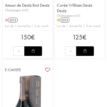
Amour de Deutz Brut Deutz
Cuvée William Deutz
Champagne AOC
Deutz
Champagne AOC
2013
2013
H
H
Lot de 1 bouteille | 3 en stock
Lot de 1 bouteille | 3 en stock
150
€
125
€
E-CAVISTE