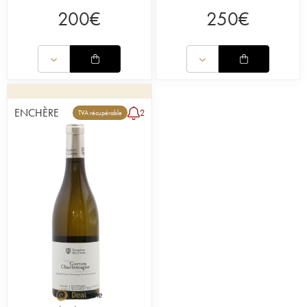
200
€
250
€
ENCHÈRE
2
TVA récupérable