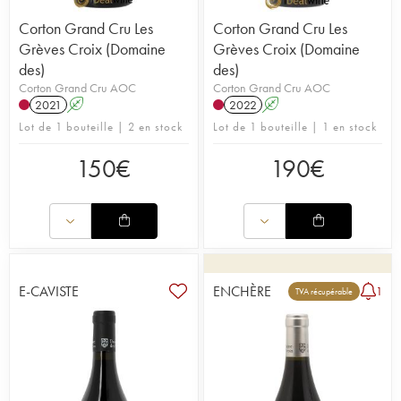
Corton Grand Cru Les
Corton Grand Cru Les
Grèves Croix (Domaine
Grèves Croix (Domaine
des)
des)
Corton Grand Cru AOC
Corton Grand Cru AOC
2021
A
2022
A
Lot de 1 bouteille | 2 en stock
Lot de 1 bouteille | 1 en stock
150
€
190
€
E-CAVISTE
ENCHÈRE
1
TVA récupérable