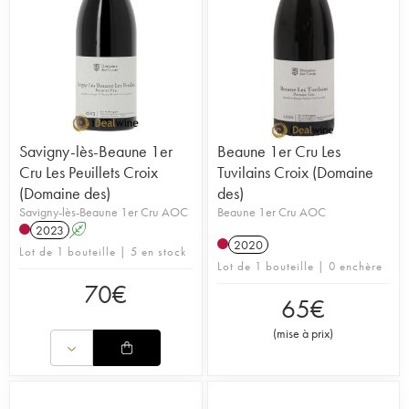
Savigny-lès-Beaune 1er
Beaune 1er Cru Les
Cru Les Peuillets Croix
Tuvilains Croix (Domaine
(Domaine des)
des)
Savigny-lès-Beaune 1er Cru AOC
Beaune 1er Cru AOC
2023
A
2020
Lot de 1 bouteille | 5 en stock
Lot de 1 bouteille | 0 enchère
70
€
65
€
(
mise à prix
)