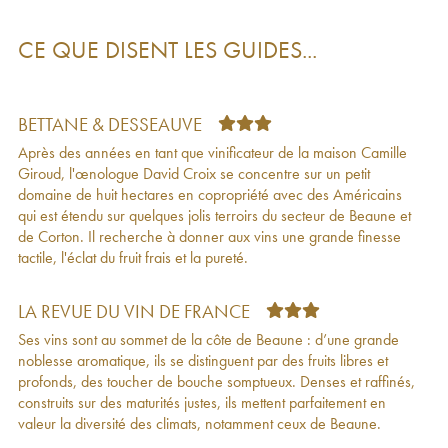
Aloxe-Corton Les Boutières Croix (Domaine des)
63
€
2021
CE QUE DISENT LES GUIDES...
Beaune 1er Cru Les Cents vignes Croix
51
€
(Domaine des)
2021
Beaune 1er Cru Les Bressandes Croix (Domaine
58
€
des)
2021
BETTANE & DESSEAUVE
Corton-Charlemagne Grand Cru Croix
174
€
Après des années en tant que vinificateur de la maison Camille
(Domaine des)
2021
Giroud, l'œnologue David Croix se concentre sur un petit
Savigny-lès-Beaune 1er Cru Les Peuillets Croix
49
€
domaine de huit hectares en copropriété avec des Américains
(Domaine des)
2021
qui est étendu sur quelques jolis terroirs du secteur de Beaune et
Beaune 1er Cru Les Tuvilains Croix (Domaine
76
€
de Corton. Il recherche à donner aux vins une grande finesse
des)
2021
tactile, l'éclat du fruit frais et la pureté.
Beaune 1er Cru Les Cents vignes Croix
66
€
(Domaine des)
2020
Beaune 1er Cru Pertuisots Croix (Domaine des)
88
€
LA REVUE DU VIN DE FRANCE
2020
Ses vins sont au sommet de la côte de Beaune : d’une grande
Beaune 1er Cru Les Bressandes Croix (Domaine
63
€
noblesse aromatique, ils se distinguent par des fruits libres et
des)
2020
profonds, des toucher de bouche somptueux. Denses et raffinés,
Beaune Croix (Domaine des)
2020
31
€
construits sur des maturités justes, ils mettent parfaitement en
Corton Grand Cru Les Grèves Croix (Domaine
153
€
valeur la diversité des climats, notamment ceux de Beaune.
des)
2020