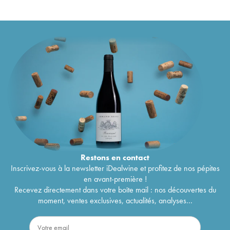
Corton-Charlemagne Grand Cru Croix
226
€
(Domaine des)
2020
Beaune 1er Cru Les Tuvilains Croix (Domaine
62
€
des)
2020
Beaune 1er Cru Les Grèves Croix (Domaine
75
€
des)
2020
Aloxe-Corton Les Boutières Croix (Domaine des)
51
€
2020
Corton Grand Cru La Vigne au Saint Croix
105
€
(Domaine des)
2020
Beaune 1er Cru Croix (Domaine des)
2020
52
€
Beaune 1er Cru Le bas des Teurons Domaine
50
€
des Croix
2020
Beaune 1er Cru Les Cents vignes Croix
77
€
(Domaine des)
2019
Restons en
contact
Beaune 1er Cru Pertuisots Croix (Domaine des)
63
€
Inscrivez-vous à la newsletter iDealwine et profitez de nos pépites
2019
en avant-première !
Beaune 1er Cru Les Bressandes Croix (Domaine
72
€
Recevez directement dans votre boîte mail : nos découvertes du
des)
2019
moment, ventes exclusives, actualités, analyses...
Beaune Croix (Domaine des)
2019
47
€
Corton Grand Cru Les Grèves Croix (Domaine
126
€
des)
2019