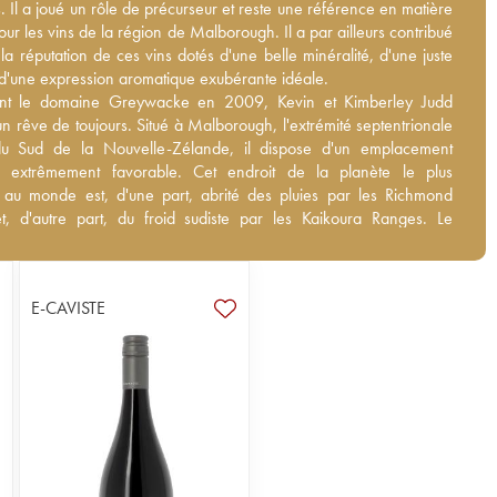
. Il a joué un rôle de précurseur et reste une référence en matière
. Il a joué un rôle de précurseur et reste une référence en matière
our les vins de la région de Malborough. Il a par ailleurs contribué
our les vins de la région de Malborough. Il a par ailleurs contribué
la réputation de ces vins dotés d'une belle minéralité, d'une juste
la réputation de ces vins dotés d'une belle minéralité, d'une juste
t d'une expression aromatique exubérante idéale.
t d'une expression aromatique exubérante idéale.
t le domaine Greywacke en 2009, Kevin et Kimberley Judd
nt le domaine Greywacke en 2009, Kevin et Kimberley Judd
un rêve de toujours. Situé à Malborough, l'extrémité septentrionale
un rêve de toujours. Situé à Malborough, l'extrémité septentrionale
du Sud de la Nouvelle-Zélande, il dispose d'un emplacement
 du Sud de la Nouvelle-Zélande, il dispose d'un emplacement
 extrêmement favorable. Cet endroit de la planète le plus ensoleillé
ue extrêmement favorable. Cet endroit de la planète le plus
est, d'une part, abrité des pluies par les Richmond Ranges et,
é au monde est, d'une part, abrité des pluies par les Richmond
art, du froid sudiste par les Kaikoura Ranges. Le domaine
t, d'autre part, du froid sudiste par les Kaikoura Ranges. Le
 doit son nom aux galets qui entrent dans la composition
 Greywacke doit son nom aux galets qui entrent dans la
e de la région. Il vise particulièrement une bonne maîtrise des
on géologique de la région. Il vise particulièrement une bonne
avec un regard différent pour chaque parcelle. En effet, le vignoble
des maturités avec un regard différent pour chaque parcelle. En
E-CAVISTE
llé à travers la région et encépagé de deux variétés différentes : le
 vignoble est éparpillé à travers la région et encépagé de deux
blanc et le pinot noir.
ifférentes : le sauvignon blanc et le pinot noir.