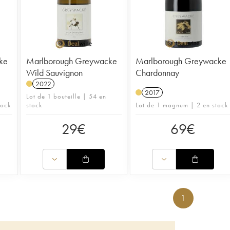
ke
Marlborough Greywacke
Marlborough Greywacke
Wild Sauvignon
Chardonnay
2022
2017
Lot de 1 bouteille | 54 en
tock
stock
Lot de 1 magnum | 2 en stock
29
€
69
€
1