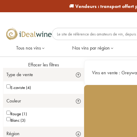
🚚
Vendeurs :
transport offert
Tous nos vins
Nos vins par région
Effacer les filtres
Vins en vente :
Greywa
Type de vente
E-caviste (4)
Couleur
Rouge (1)
Blanc (3)
Région