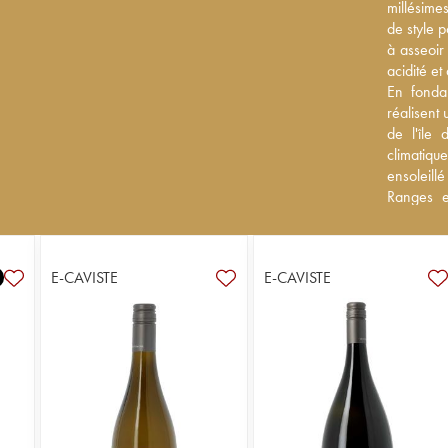
millésimes
millésimes
de style p
de style p
à asseoir 
à asseoir 
acidité e
acidité e
En fondan
En fonda
réalisent 
réalisent 
de l'île 
de l'île
climatique
climatiq
au monde 
ensoleill
d'autre p
Ranges e
Greywacke
domaine
géologiqu
compositi
maturités 
maîtrise 
E-CAVISTE
E-CAVISTE
est éparpi
effet, le
sauvignon 
variétés d