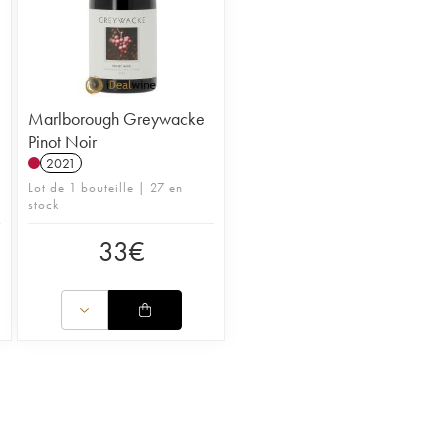
Marlborough Greywacke
Pinot Noir
2021
Lot de 1 bouteille | 27 en
stock
33
€