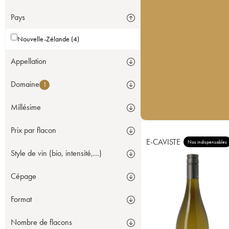
Pays
Nouvelle-Zélande (4)
Appellation
Domaine
1
Millésime
Prix par flacon
E-CAVISTE
Nos indispensables
Style de vin (bio, intensité,...)
Cépage
Format
Nombre de flacons