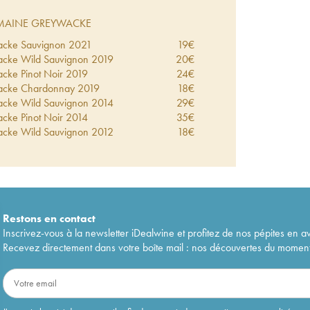
AINE GREYWACKE
cke Sauvignon
2021
19
€
cke Wild Sauvignon
2019
20
€
ke Pinot Noir
2019
24
€
acke Chardonnay
2019
18
€
cke Wild Sauvignon
2014
29
€
ke Pinot Noir
2014
35
€
cke Wild Sauvignon
2012
18
€
Restons en
contact
Inscrivez-vous à la newsletter iDealwine et profitez de nos pépites en a
Recevez directement dans votre boîte mail : nos découvertes du moment, 