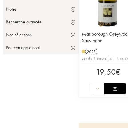
Notes
Recherche avancée
Marlborough Greywac
Nos sélections
Sauvignon
Pourcentage alcool
2023
Lot de 1 bouteille | 4 en s
19,50
€