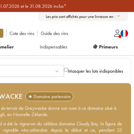
01.07.2026 et le 31.08.2026 inclus*
Les prix sont affichés pour une livraison en :
Cote des vins
Guide des vins
melier
Indispensables
🍇 Primeurs
Masquer les lots indisponibles
WACKE
★ Domaine partenaire
s du terroir de Greywacke donne son nom à ce domaine situé à
gh, en Nouvelle-Zélande.
d a été le vigneron du célèbre domaine Cloudy Bay, la figure de
d a été le vigneron du célèbre domaine Cloudy Bay, la figure de
vignoble néo-zélandais depuis le début et ce, pendant 25
 vignoble néo-zélandais depuis le début et ce, pendant 25