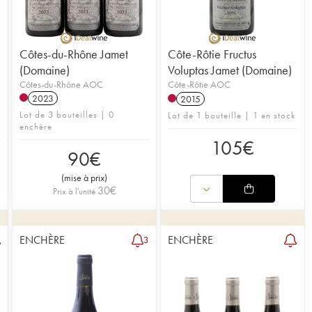
Côtes-du-Rhône Jamet
Côte-Rôtie Fructus
(Domaine)
Voluptas Jamet (Domaine)
Côtes-du-Rhône AOC
Côte-Rôtie AOC
2023
2015
Lot de 3 bouteilles | 0
Lot de 1 bouteille | 1 en stock
enchère
105
€
90
€
(
mise à prix
)
30
€
Prix à l'unité
ENCHÈRE
ENCHÈRE
3