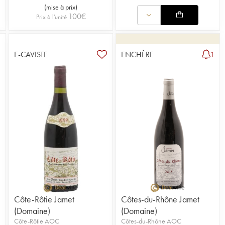
(
mise à prix
)
100
€
Prix à l'unité
E-CAVISTE
ENCHÈRE
1
Côte-Rôtie Jamet
Côtes-du-Rhône Jamet
(Domaine)
(Domaine)
Côte-Rôtie AOC
Côtes-du-Rhône AOC