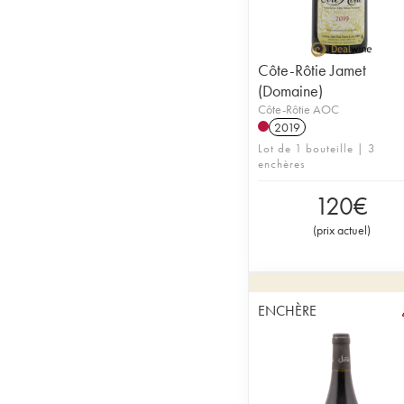
Côte-Rôtie Jamet
(Domaine)
Côte-Rôtie AOC
2019
Lot de 1 bouteille | 3
enchères
120
€
(
prix actuel
)
ENCHÈRE