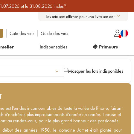
01.07.2026 et le 31.08.2026 inclus*
Les prix sont affichés pour une livraison en :
Cote des vins
Guide des vins
melier
Indispensables
🍇 Primeurs
Masquer les lots indisponibles
T
e est l'un des incontournables de toute la vallée du Rhône, faisant
ds d'enchères plus impressionnants d'année en année. Finesse et
 sont au rendez-vous, pour le plus grand bonheur des passionnés.
début des années 1950, le domaine Jamet était planté pour
 début des années 1950, le domaine Jamet était planté pour