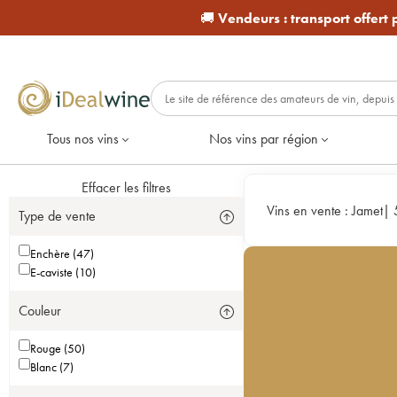
🚚
Vendeurs :
transport offert
Tous nos vins
Nos vins par région
Effacer les filtres
Vins en vente :
Jamet
|
Type de vente
Enchère (47)
E-caviste (10)
Couleur
Rouge (50)
Blanc (7)