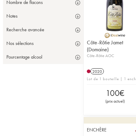
Nombre de flacons
Notes
Recherche avancée
Côte-Rôtie Jamet
Nos sélections
(Domaine)
Côte-Rôtie AOC
Pourcentage alcool
2020
Lot de 1 bouteille | 1 enc
100
€
(
prix actuel
)
ENCHÈRE