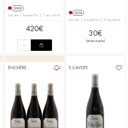
1999
2018
Lot de 1 bouteille | 1 en stock
Lot de 1 bouteille | 0 enchère
420
€
30
€
(
mise à prix
)
ENCHÈRE
E-CAVISTE
2