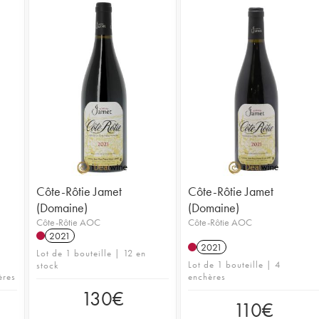
Côte-Rôtie Jamet
Côte-Rôtie Jamet
(Domaine)
(Domaine)
Côte-Rôtie AOC
Côte-Rôtie AOC
2021
2021
Lot de 1 bouteille | 12 en
Lot de 1 bouteille | 4
stock
ères
enchères
130
€
110
€