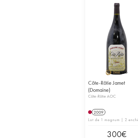
Côte-Rôtie Jamet
(Domaine)
Côte-Rôtie AOC
2009
Lot de 1 magnum | 2 ench
300
€