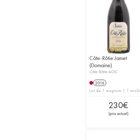
Côte-Rôtie Jamet
(Domaine)
Côte-Rôtie AOC
2016
Lot de 1 magnum | 1 ench
230
€
(
prix actuel
)