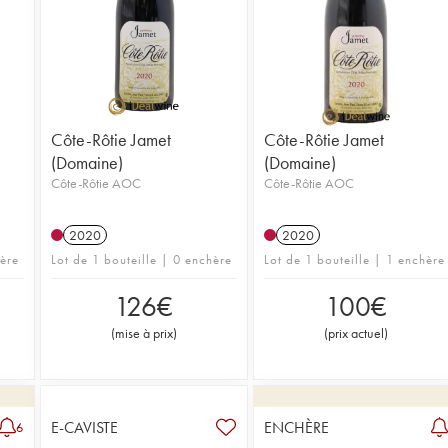
la vallée 
la vallée 
Côte-Rôtie Jamet
Côte-Rôtie Jamet
(Domaine)
(Domaine)
Côte-Rôtie AOC
Côte-Rôtie AOC
2020
2020
hère
Lot de 1 bouteille | 0 enchère
Lot de 1 bouteille | 1 enchère
126
€
100
€
(
mise à prix
)
(
prix actuel
)
E-CAVISTE
ENCHÈRE
6