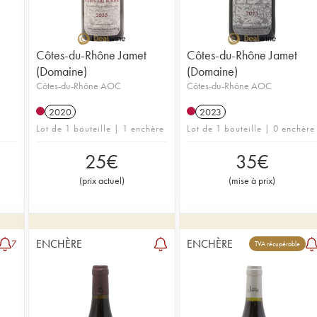
Côtes-du-Rhône Jamet
Côtes-du-Rhône Jamet
(Domaine)
(Domaine)
Côtes-du-Rhône AOC
Côtes-du-Rhône AOC
2020
2023
Lot de 1 bouteille | 1 enchère
Lot de 1 bouteille | 0 enchère
25
€
35
€
(
prix actuel
)
(
mise à prix
)
ENCHÈRE
ENCHÈRE
7
TVA récupérable