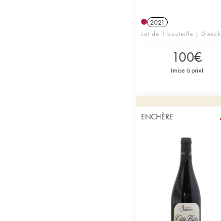
2021
Lot de 1 bouteille | 0 enc
100
€
(
mise à prix
)
ENCHÈRE