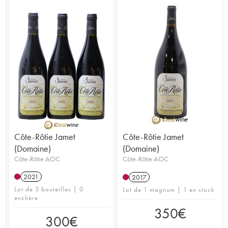
Côte-Rôtie Jamet
Côte-Rôtie Jamet
(Domaine)
(Domaine)
Côte-Rôtie AOC
Côte-Rôtie AOC
2021
2017
Lot de 3 bouteilles | 0
Lot de 1 magnum | 1 en stock
enchère
350
€
300
€