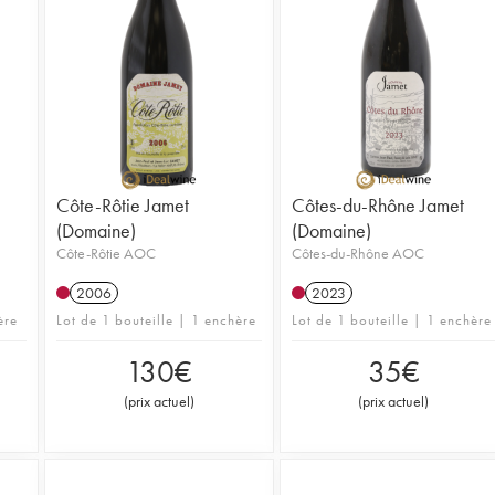
Côte-Rôtie Jamet
Côtes-du-Rhône Jamet
(Domaine)
(Domaine)
Côte-Rôtie AOC
Côtes-du-Rhône AOC
2006
2023
ère
Lot de 1 bouteille | 1 enchère
Lot de 1 bouteille | 1 enchère
130
€
35
€
(
prix actuel
)
(
prix actuel
)