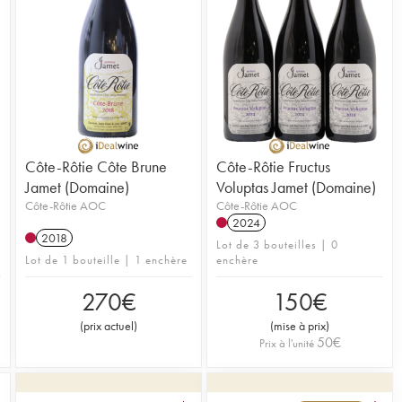
Côte-Rôtie Côte Brune
Côte-Rôtie Fructus
Jamet (Domaine)
Voluptas Jamet (Domaine)
Côte-Rôtie AOC
Côte-Rôtie AOC
2024
2018
Lot de 3 bouteilles | 0
Lot de 1 bouteille | 1 enchère
enchère
270
€
150
€
(
prix actuel
)
(
mise à prix
)
50
€
Prix à l'unité