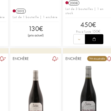
2008
Lot de 3 bouteilles | 1 en
2012
stock
hère
Lot de 1 bouteille | 1 enchère
450
€
130
€
150
€
Prix à l'unité
(
prix actuel
)
ENCHÈRE
ENCHÈRE
7
1
TVA récupérable