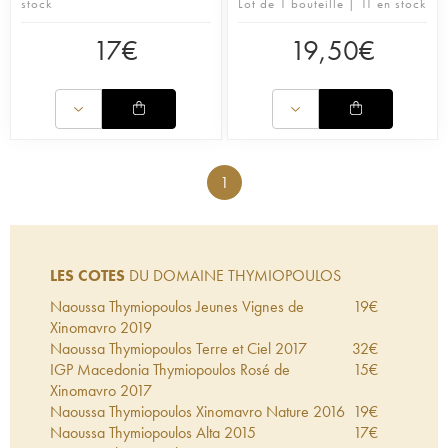
stock
Lot de 1 bouteille | 11 en stock
17
€
19,50
€
1
LES COTES
DU DOMAINE THYMIOPOULOS
Naoussa Thymiopoulos Jeunes Vignes de
19
€
Xinomavro
2019
Naoussa Thymiopoulos Terre et Ciel
2017
32
€
IGP Macedonia Thymiopoulos Rosé de
15
€
Xinomavro
2017
Naoussa Thymiopoulos Xinomavro Nature
2016
19
€
Naoussa Thymiopoulos Alta
2015
17
€