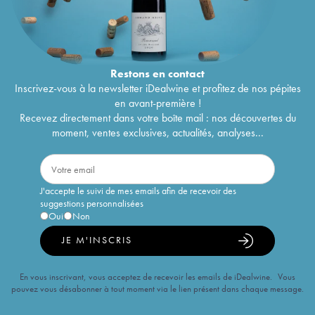
Restons en
contact
Inscrivez-vous à la newsletter iDealwine et profitez de nos pépites
en avant-première !
Recevez directement dans votre boîte mail : nos découvertes du
moment, ventes exclusives, actualités, analyses...
J'accepte le suivi de mes emails afin de recevoir des
suggestions personnalisées
Oui
Non
JE M'INSCRIS
En vous inscrivant, vous acceptez de recevoir les emails de iDealwine. Vous
pouvez vous désabonner à tout moment via le lien présent dans chaque message.