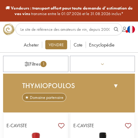
🚚
Vendeurs :
transport offert pour toute demande d’estimation de
vos vins
transmise entre le 01.07.2026 et le 31.08.2026 inclus*
Acheter
Cote
Encyclopédie
VENDRE
Filtres
1
THYMIOPOULOS
▼
★ Domaine partenaire
Ce domaine dirigé par Apostoles Thymiopoulos est
conduit en agriculture biologique et est situé au
Nord de la Grèce dans la région de Naoussa. Les
E-CAVISTE
E-CAVISTE
plus vieilles vignes du domaine ont 130 ans et le
xinomavro, cépage autochtone, est mis en lumière