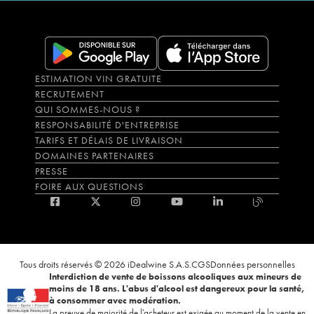
ESTIMATION VIN GRATUITE
RECRUTEMENT
QUI SOMMES-NOUS ?
RESPONSABILITÉ D'ENTREPRISE
TARIFS ET DÉLAIS DE LIVRAISON
DOMAINES PARTENAIRES
PRESSE
FOIRE AUX QUESTIONS
Tous droits réservés © 2026 iDealwine S.A.S.
CGS
Données personnelles
Interdiction de vente de boissons alcooliques aux mineurs de
moins de 18 ans. L'abus d'alcool est dangereux pour la santé,
à consommer avec modération.
La preuve de majorité de l'acheteur est exigée au moment de la vente en