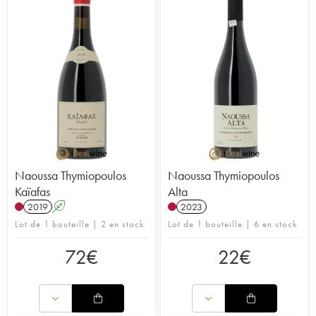
à travers différentes cuvées de ce domaine réputé.
Naoussa Thymiopoulos
Naoussa Thymiopoulos
Kaïafas
Alta
2019
A
2023
Lot de 1 bouteille | 2 en stock
Lot de 1 bouteille | 6 en stock
72
€
22
€