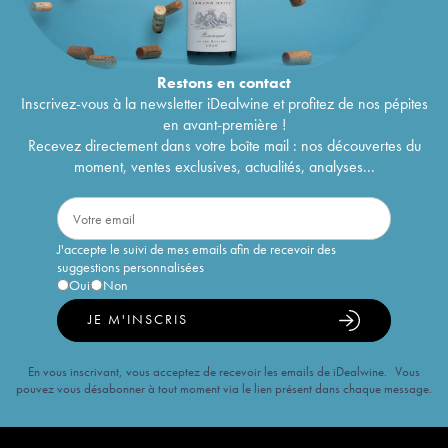
Restons en
contact
Inscrivez-vous à la newsletter iDealwine et profitez de nos pépites
en avant-première !
Recevez directement dans votre boîte mail : nos découvertes du
moment, ventes exclusives, actualités, analyses...
J'accepte le suivi de mes emails afin de recevoir des
suggestions personnalisées
Oui
Non
JE M'INSCRIS
En vous inscrivant, vous acceptez de recevoir les emails de iDealwine. Vous
pouvez vous désabonner à tout moment via le lien présent dans chaque message.