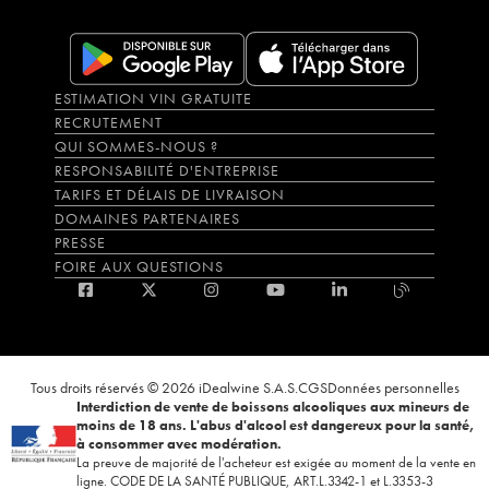
ESTIMATION VIN GRATUITE
RECRUTEMENT
QUI SOMMES-NOUS ?
RESPONSABILITÉ D'ENTREPRISE
TARIFS ET DÉLAIS DE LIVRAISON
DOMAINES PARTENAIRES
PRESSE
FOIRE AUX QUESTIONS
Tous droits réservés © 2026 iDealwine S.A.S.
CGS
Données personnelles
Interdiction de vente de boissons alcooliques aux mineurs de
moins de 18 ans. L'abus d'alcool est dangereux pour la santé,
à consommer avec modération.
La preuve de majorité de l'acheteur est exigée au moment de la vente en
ligne. CODE DE LA SANTÉ PUBLIQUE, ART.L.3342-1 et L.3353-3