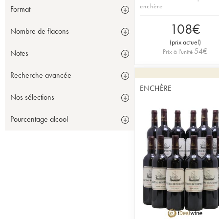
enchère
Format
108
€
Nombre de flacons
(
prix actuel
)
54
€
Prix à l'unité
Notes
Recherche avancée
ENCHÈRE
Nos sélections
Pourcentage alcool