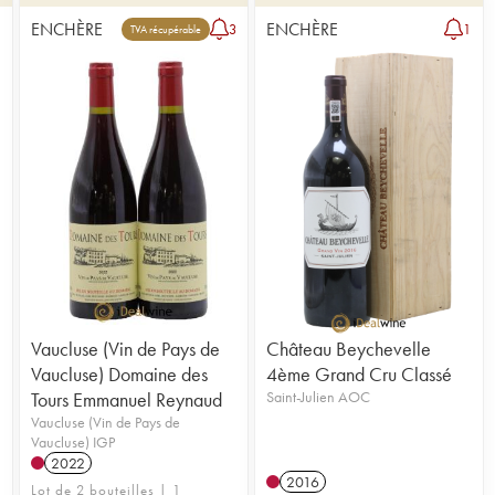
ENCHÈRE
ENCHÈRE
1
3
1
TVA récupérable
Vaucluse (Vin de Pays de
Château Beychevelle
Vaucluse) Domaine des
4ème Grand Cru Classé
Tours Emmanuel Reynaud
Saint-Julien AOC
Vaucluse (Vin de Pays de
Vaucluse) IGP
2022
2016
Lot de 2 bouteilles | 1