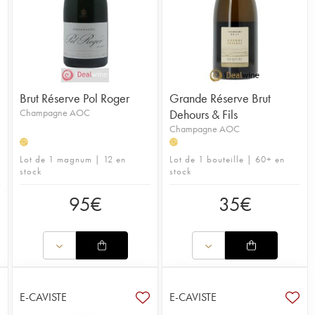
Brut Réserve Pol Roger
Grande Réserve Brut
Champagne AOC
Dehours & Fils
Champagne AOC
H
H
Lot de 1 magnum | 12 en
Lot de 1 bouteille | 60+ en
stock
stock
95
€
35
€
E-CAVISTE
E-CAVISTE