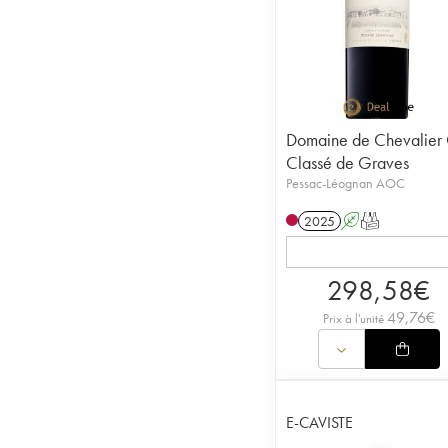
Domaine de Chevalier 
Classé de Graves
Pessac-Léognan AOC
2025
A
T
298,58
€
49,76
€
Prix à l'unité
E-CAVISTE