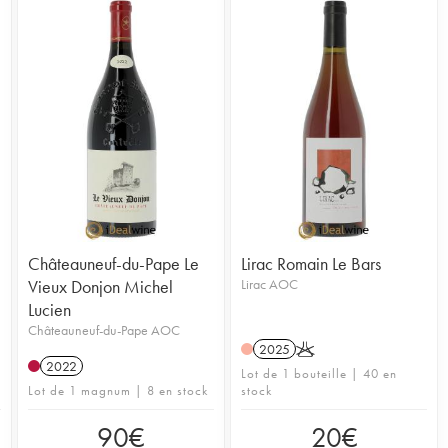
Châteauneuf-du-Pape Le
Lirac Romain Le Bars
Vieux Donjon Michel
Lirac AOC
Lucien
Châteauneuf-du-Pape AOC
2025
K
2022
Lot de 1 bouteille | 40 en
Lot de 1 magnum | 8 en stock
stock
90
€
20
€