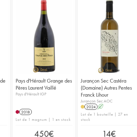
 de
Pays d'Hérault Grange des
Jurançon Sec Castéra
Pères Laurent Vaillé
(Domaine) Autres Pentes
Pays d'Hérault IGP
Franck Lihour
Jurançon Sec AOC
2024
A
2018
Lot de 1 bouteille | 27 en
Lot de 1 magnum | 1 en stock
stock
450
€
14
€