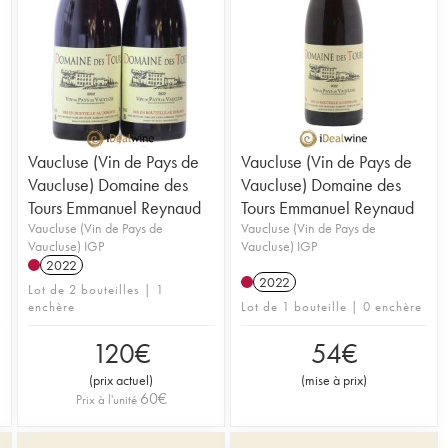
Vaucluse (Vin de Pays de
Vaucluse (Vin de Pays de
Vaucluse) Domaine des
Vaucluse) Domaine des
Tours Emmanuel Reynaud
Tours Emmanuel Reynaud
Vaucluse (Vin de Pays de
Vaucluse (Vin de Pays de
Vaucluse) IGP
Vaucluse) IGP
2022
2022
Lot de 2 bouteilles | 1
enchère
Lot de 1 bouteille | 0 enchère
120
€
54
€
(
prix actuel
)
(
mise à prix
)
60
€
Prix à l'unité