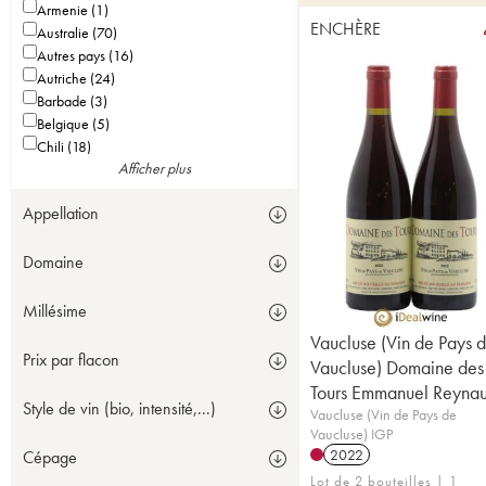
Armenie (1)
ENCHÈRE
Australie (70)
Autres pays (16)
Autriche (24)
Barbade (3)
Belgique (5)
Chili (18)
Afficher plus
Appellation
Domaine
Millésime
Vaucluse (Vin de Pays 
Prix par flacon
Vaucluse) Domaine des
Tours Emmanuel Reyna
Style de vin (bio, intensité,...)
Vaucluse (Vin de Pays de
Vaucluse) IGP
2022
Cépage
Lot de 2 bouteilles | 1