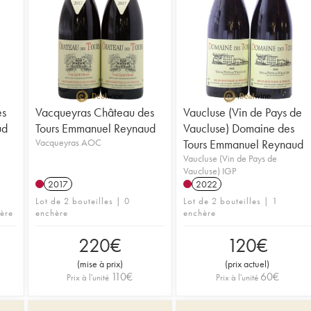
es
Vacqueyras Château des
Vaucluse (Vin de Pays de
ud
Tours Emmanuel Reynaud
Vaucluse) Domaine des
Vacqueyras AOC
Tours Emmanuel Reynaud
Vaucluse (Vin de Pays de
Vaucluse) IGP
2017
2022
Lot de 2 bouteilles | 0
Lot de 2 bouteilles | 1
hère
enchère
enchère
220
€
120
€
(
mise à prix
)
(
prix actuel
)
110
€
60
€
Prix à l'unité
Prix à l'unité