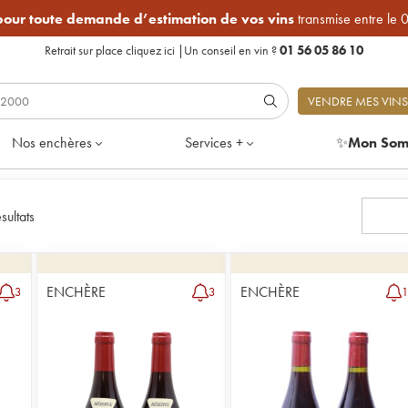
 pour toute demande d’estimation de vos vins
transmise entre le 
Retrait sur place
cliquez ici
|
Un conseil en vin ?
01 56 05 86 10
VENDRE MES VINS
Nos enchères
Services +
✨
Mon Som
sultats
ENCHÈRE
ENCHÈRE
3
3