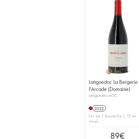
Languedoc La Bergerie
l'Arcade (Domaine)
Languedoc AOC
2022
Lot de 1 bouteille | 12 en
stock
89
€