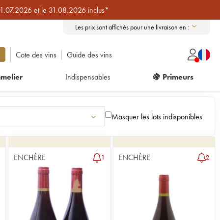
01.07.2026 et le 31.08.2026 inclus*
Les prix sont affichés pour une livraison en :
Cote des vins
Guide des vins
melier
Indispensables
🍇 Primeurs
Masquer les lots indisponibles
ENCHÈRE
ENCHÈRE
1
1
2