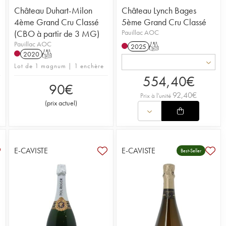
Château Duhart-Milon
Château Lynch Bages
4ème Grand Cru Classé
5ème Grand Cru Classé
(CBO à partir de 3 MG)
Pauillac AOC
Pauillac AOC
2025
T
2020
T
Lot de 1 magnum | 1 enchère
554,40
€
90
€
92,40
€
Prix à l'unité
(
prix actuel
)
E-CAVISTE
E-CAVISTE
Best-Seller