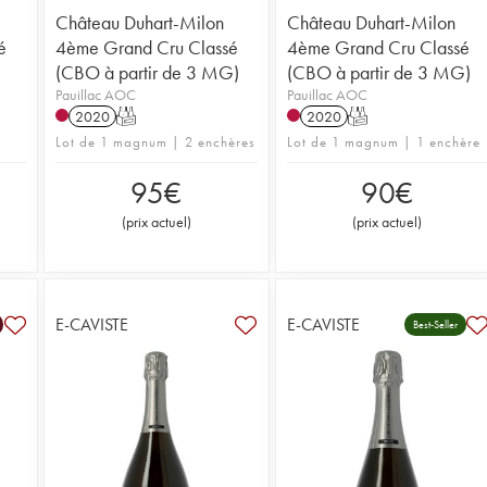
Château Duhart-Milon
Château Duhart-Milon
é
4ème Grand Cru Classé
4ème Grand Cru Classé
(CBO à partir de 3 MG)
(CBO à partir de 3 MG)
Pauillac AOC
Pauillac AOC
2020
T
2020
T
Lot de 1 magnum | 2 enchères
Lot de 1 magnum | 1 enchère
95
€
90
€
(
prix actuel
)
(
prix actuel
)
E-CAVISTE
E-CAVISTE
Best-Seller