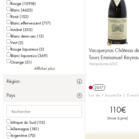
Rouge (10918)
Blanc (4625)
Rosé (152)
Blanc effervescent (717)
Ambré (355)
Blanc demi-sec (15)
Vert (2)
Rouge liquoreux (2)
Vacqueyras Château d
Blanc liquoreux (369)
Tours Emmanuel Reyna
Orange (51)
Vacqueyras AOC
Afficher plus
Région
2017
Pays
Lot de 1 bouteille | 0 enc
110
€
(
mise à prix
)
Afrique du Sud (115)
Allemagne (181)
Argentine (70)