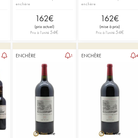
enchère
enchère
162
€
162
€
(
prix actuel
)
(
mise à prix
)
54
€
54
€
Prix à l'unité
Prix à l'unité
ENCHÈRE
ENCHÈRE
1