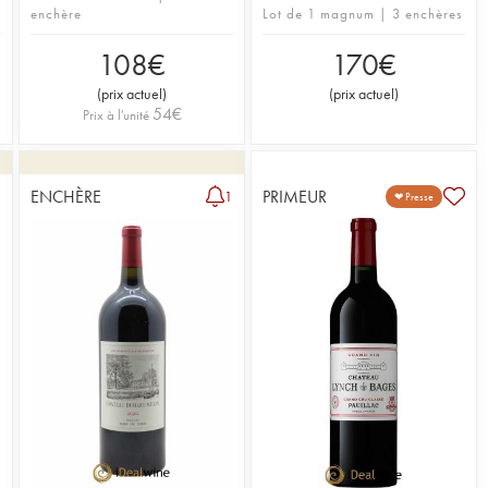
enchère
Lot de 1 magnum | 3 enchères
108
€
170
€
(
prix actuel
)
(
prix actuel
)
54
€
Prix à l'unité
ENCHÈRE
PRIMEUR
4
1
❤ Presse