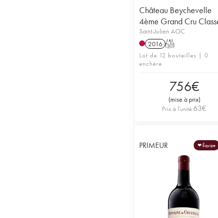
Château Beychevelle
4ème Grand Cru Class
Saint-Julien AOC
2016
T
Lot de 12 bouteilles | 0
enchère
756
€
(
mise à prix
)
63
€
Prix à l'unité
PRIMEUR
❤ Équipe