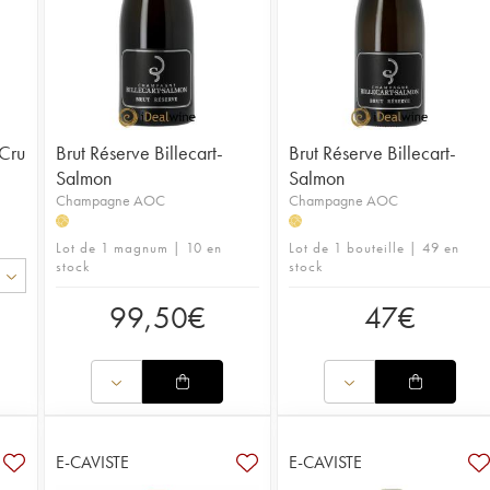
Cru
Brut Réserve Billecart-
Brut Réserve Billecart-
Salmon
Salmon
Champagne AOC
Champagne AOC
H
H
Lot de 1 magnum | 10 en
Lot de 1 bouteille | 49 en
stock
stock
99,50
€
47
€
E-CAVISTE
E-CAVISTE