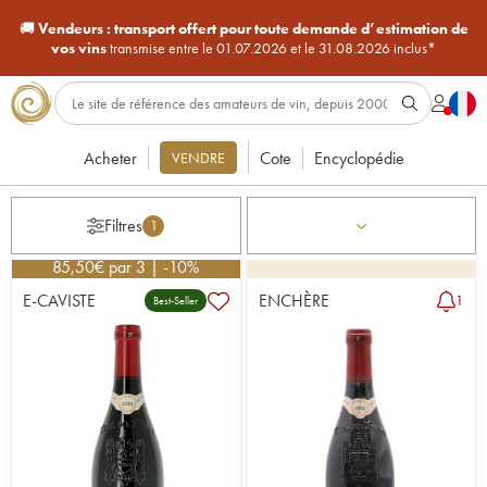
🚚
Vendeurs :
transport offert pour toute demande d’estimation de
vos vins
transmise entre le 01.07.2026 et le 31.08.2026 inclus*
Acheter
Cote
Encyclopédie
VENDRE
Filtres
1
85,50
€
par 3 | -10%
E-CAVISTE
ENCHÈRE
1
Best-Seller