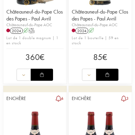
Châteauneuf-du-Pape Clos
Châteauneuf-du-Pape Clos
des Papes - Paul Avril
des Papes - Paul Avril
Châteauneuf-du-Pape AOC
Châteauneuf-du-Pape AOC
2024
A
T
2024
A
Lot de 1 double magnum | 1
Lot de 1 bouteille | 59 en
en stock
stock
360
€
85
€
ENCHÈRE
ENCHÈRE
6
3