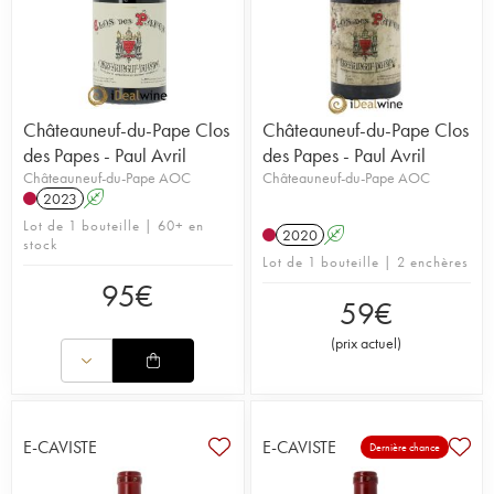
Châteauneuf-du-Pape Clos
Châteauneuf-du-Pape Clos
des Papes - Paul Avril
des Papes - Paul Avril
Châteauneuf-du-Pape AOC
Châteauneuf-du-Pape AOC
2023
A
Lot de 1 bouteille | 60+ en
2020
A
stock
Lot de 1 bouteille | 2 enchères
95
€
59
€
(
prix actuel
)
E-CAVISTE
E-CAVISTE
Dernière chance