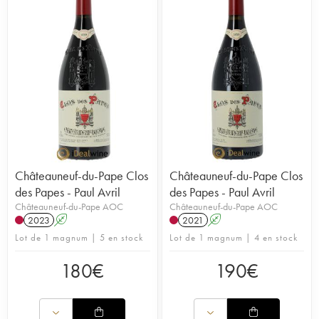
Châteauneuf-du-Pape Clos
Châteauneuf-du-Pape Clos
des Papes - Paul Avril
des Papes - Paul Avril
Châteauneuf-du-Pape AOC
Châteauneuf-du-Pape AOC
2023
A
2021
A
Lot de 1 magnum | 5 en stock
Lot de 1 magnum | 4 en stock
180
€
190
€