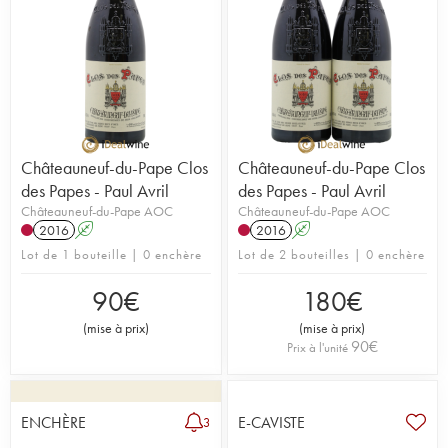
Châteauneuf-du-Pape Clos
Châteauneuf-du-Pape Clos
des Papes - Paul Avril
des Papes - Paul Avril
Châteauneuf-du-Pape AOC
Châteauneuf-du-Pape AOC
2016
A
2016
A
Lot de 1 bouteille | 0 enchère
Lot de 2 bouteilles | 0 enchère
90
€
180
€
(
mise à prix
)
(
mise à prix
)
90
€
Prix à l'unité
ENCHÈRE
E-CAVISTE
3