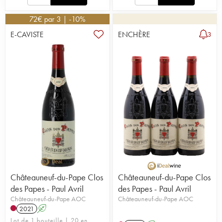
72
€
par 3 | -10%
E-CAVISTE
ENCHÈRE
3
Châteauneuf-du-Pape Clos
Châteauneuf-du-Pape Clos
des Papes - Paul Avril
des Papes - Paul Avril
Châteauneuf-du-Pape AOC
Châteauneuf-du-Pape AOC
2021
A
Lot de 1 bouteille | 20 en