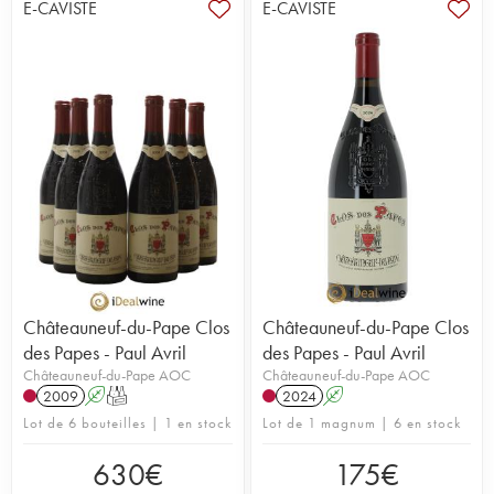
E-CAVISTE
E-CAVISTE
Châteauneuf-du-Pape Clos
Châteauneuf-du-Pape Clos
des Papes - Paul Avril
des Papes - Paul Avril
Châteauneuf-du-Pape AOC
Châteauneuf-du-Pape AOC
2009
A
T
2024
A
Lot de 6 bouteilles | 1 en stock
Lot de 1 magnum | 6 en stock
630
€
175
€