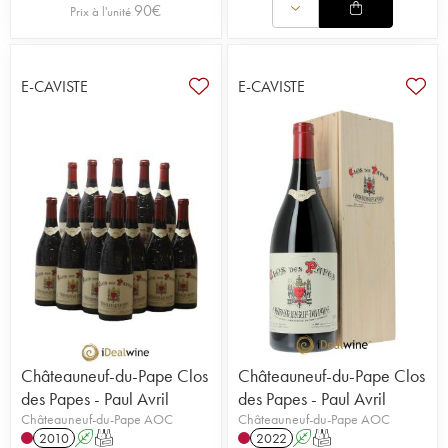
90
€
Prix à l'unité
E-CAVISTE
E-CAVISTE
Châteauneuf-du-Pape Clos
Châteauneuf-du-Pape Clos
des Papes - Paul Avril
des Papes - Paul Avril
Châteauneuf-du-Pape AOC
Châteauneuf-du-Pape AOC
2010
A
T
2022
A
T