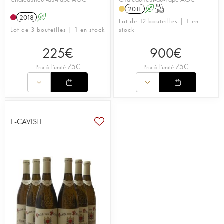
2011
A
T
2018
A
Lot de 12 bouteilles | 1 en
Lot de 3 bouteilles | 1 en stock
stock
225
€
900
€
75
€
75
€
Prix à l'unité
Prix à l'unité
E-CAVISTE