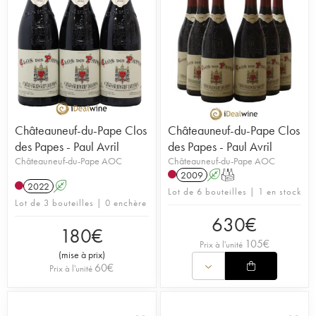
Châteauneuf-du-Pape Clos
Châteauneuf-du-Pape Clos
des Papes - Paul Avril
des Papes - Paul Avril
Châteauneuf-du-Pape AOC
Châteauneuf-du-Pape AOC
2009
A
T
2022
A
Lot de 6 bouteilles | 1 en stock
Lot de 3 bouteilles | 0 enchère
630
€
180
€
105
€
Prix à l'unité
(
mise à prix
)
60
€
Prix à l'unité