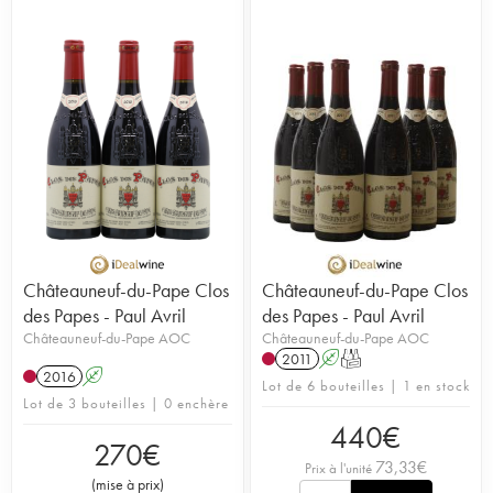
Châteauneuf-du-Pape Clos
Châteauneuf-du-Pape Clos
des Papes - Paul Avril
des Papes - Paul Avril
Châteauneuf-du-Pape AOC
Châteauneuf-du-Pape AOC
2011
A
T
2016
A
Lot de 6 bouteilles | 1 en stock
Lot de 3 bouteilles | 0 enchère
440
€
270
€
73,33
€
Prix à l'unité
(
mise à prix
)