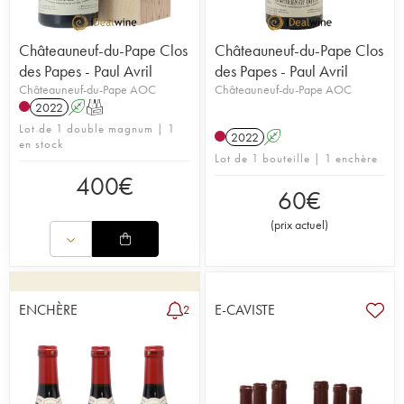
Châteauneuf-du-Pape Clos
Châteauneuf-du-Pape Clos
des Papes - Paul Avril
des Papes - Paul Avril
Châteauneuf-du-Pape AOC
Châteauneuf-du-Pape AOC
2022
A
T
Lot de 1 double magnum | 1
2022
A
en stock
Lot de 1 bouteille | 1 enchère
400
€
60
€
(
prix actuel
)
ENCHÈRE
E-CAVISTE
2