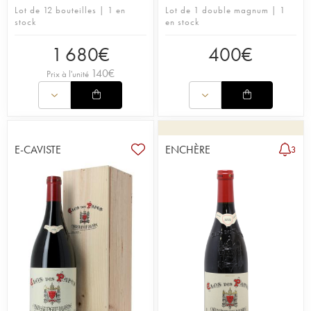
Lot de 12 bouteilles | 1 en
Lot de 1 double magnum | 1
stock
en stock
1 680
€
400
€
140
€
Prix à l'unité
E-CAVISTE
ENCHÈRE
3