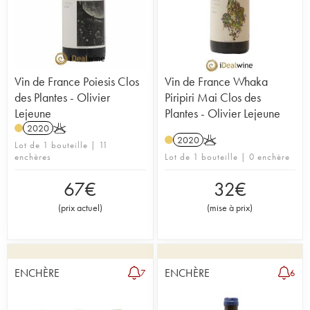
Vin de France Poiesis Clos
Vin de France Whaka
des Plantes - Olivier
Piripiri Mai Clos des
Lejeune
Plantes - Olivier Lejeune
2020
K
2020
K
Lot de 1 bouteille | 11
enchères
Lot de 1 bouteille | 0 enchère
67
€
32
€
(
prix actuel
)
(
mise à prix
)
ENCHÈRE
ENCHÈRE
7
6