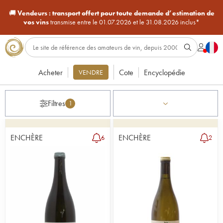
🚚
Vendeurs :
transport offert pour toute demande d’estimation de
vos vins
transmise entre le 01.07.2026 et le 31.08.2026 inclus*
Acheter
Cote
Encyclopédie
VENDRE
Filtres
1
ENCHÈRE
ENCHÈRE
6
2