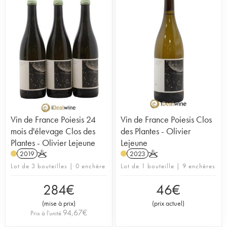
Vin de France Poiesis 24
Vin de France Poiesis Clos
mois d'élevage Clos des
des Plantes - Olivier
Plantes - Olivier Lejeune
Lejeune
2019
K
2023
K
Lot de 3 bouteilles | 0 enchère
Lot de 1 bouteille | 9 enchères
284
€
46
€
(
mise à prix
)
(
prix actuel
)
94,67
€
Prix à l'unité