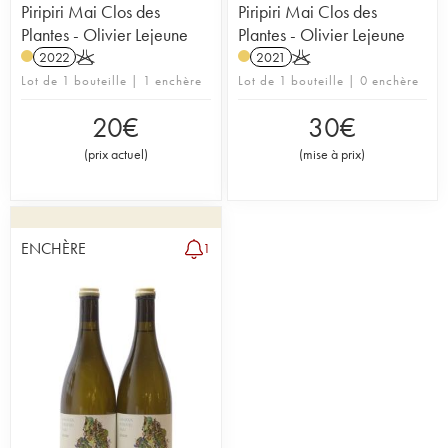
Piripiri Mai Clos des
Piripiri Mai Clos des
Plantes - Olivier Lejeune
Plantes - Olivier Lejeune
2022
K
2021
K
Lot de 1 bouteille | 1 enchère
Lot de 1 bouteille | 0 enchère
20
€
30
€
(
prix actuel
)
(
mise à prix
)
ENCHÈRE
1