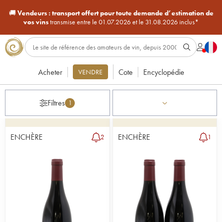
🚚
Vendeurs :
transport offert pour toute demande d’estimation de
vos vins
transmise entre le 01.07.2026 et le 31.08.2026 inclus*
Acheter
Cote
Encyclopédie
VENDRE
Filtres
1
ENCHÈRE
ENCHÈRE
2
1