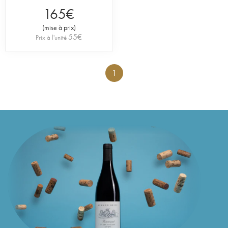
165
€
(
mise à prix
)
55
€
Prix à l'unité
1