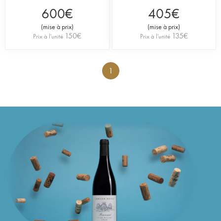
600
€
405
€
(
mise à prix
)
(
mise à prix
)
150
€
135
€
Prix à l'unité
Prix à l'unité
1