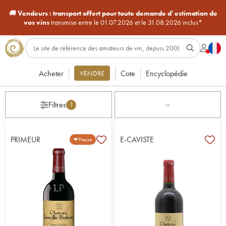
🚚
Vendeurs :
transport offert pour toute demande d’estimation de
vos vins
transmise entre le 01.07.2026 et le 31.08.2026 inclus*
Acheter
Cote
Encyclopédie
VENDRE
Filtres
1
PRIMEUR
E-CAVISTE
❤ Presse