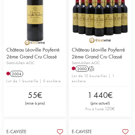
Château Léoville Poyferré
Château Léoville Poyferré
2ème Grand Cru Classé
2ème Grand Cru Classé
Saint-Julien AOC
Saint-Julien AOC
2000
T
2004
Lot de 12 bouteilles | 1
Lot de 1 bouteille | 0 enchère
enchère
55
€
1 440
€
(
mise à prix
)
(
prix actuel
)
120
€
Prix à l'unité
E-CAVISTE
E-CAVISTE