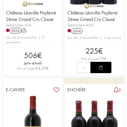
Château Léoville Poyferré
Château Léoville Poyferré
2ème Grand Cru Classé
2ème Grand Cru Classé
Saint-Julien AOC
Saint-Julien AOC
2016
T
2014
Lot de 6 bouteilles | 2
Lot de 3 bouteilles | 1 en stock
enchères
225
€
506
€
75
€
Prix à l'unité
(
prix actuel
)
84,33
€
Prix à l'unité
E-CAVISTE
ENCHÈRE
3