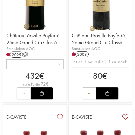
Château Léoville Poyferré
Château Léoville Poyferré
2ème Grand Cru Classé
2ème Grand Cru Classé
Saint-Julien AOC
Saint-Julien AOC
2008
2025
T
Lot de 1 bouteille | 1 en stock
432
€
80
€
72
€
Prix à l'unité
E-CAVISTE
E-CAVISTE