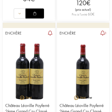
120
€
(
prix actuel
)
60
€
Prix à l'unité
ENCHÈRE
ENCHÈRE
1
Château Léoville Poyferré
Château Léoville Poyferré
2ème Grand Cru Classé
2ème Grand Cru Classé