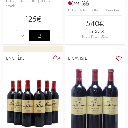
Lot de 1 bouteille | 34 en
2016
T
stock
Lot de 6 bouteilles | 0 enchère
125
€
540
€
(
mise à prix
)
90
€
Prix à l'unité
ENCHÈRE
E-CAVISTE
4