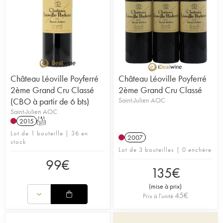
Château Léoville Poyferré
Château Léoville Poyferré
2ème Grand Cru Classé
2ème Grand Cru Classé
(CBO à partir de 6 bts)
Saint-Julien AOC
Saint-Julien AOC
2015
T
Lot de 1 bouteille | 36 en
2007
stock
Lot de 3 bouteilles | 0 enchère
99
€
135
€
(
mise à prix
)
45
€
Prix à l'unité