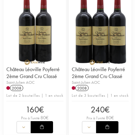
Château Léoville Poyferré
Château Léoville Poyferré
2ème Grand Cru Classé
2ème Grand Cru Classé
Saint-Julien AOC
Saint-Julien AOC
2008
2008
Lot de 2 bouteilles | 1 en stock
Lot de 3 bouteilles | 1 en stock
160
€
240
€
80
€
80
€
Prix à l'unité
Prix à l'unité