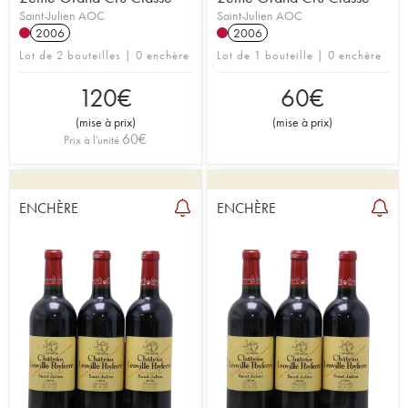
Saint-Julien AOC
Saint-Julien AOC
2006
2006
Lot de 2 bouteilles | 0 enchère
Lot de 1 bouteille | 0 enchère
120
€
60
€
(
mise à prix
)
(
mise à prix
)
60
€
Prix à l'unité
ENCHÈRE
ENCHÈRE