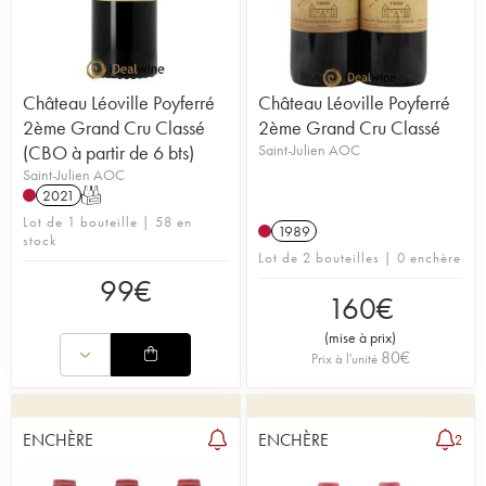
Château Léoville Poyferré
Château Léoville Poyferré
2ème Grand Cru Classé
2ème Grand Cru Classé
(CBO à partir de 6 bts)
Saint-Julien AOC
Saint-Julien AOC
2021
T
Lot de 1 bouteille | 58 en
1989
stock
Lot de 2 bouteilles | 0 enchère
99
€
160
€
(
mise à prix
)
80
€
Prix à l'unité
ENCHÈRE
ENCHÈRE
2