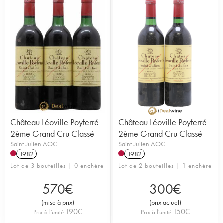
Château Léoville Poyferré
Château Léoville Poyferré
2ème Grand Cru Classé
2ème Grand Cru Classé
Saint-Julien AOC
Saint-Julien AOC
1982
1982
Lot de 3 bouteilles | 0 enchère
Lot de 2 bouteilles | 1 enchère
570
€
300
€
(
mise à prix
)
(
prix actuel
)
190
€
150
€
Prix à l'unité
Prix à l'unité