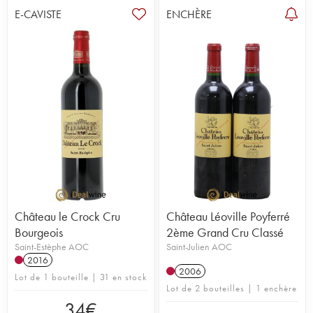
E-CAVISTE
ENCHÈRE
Château le Crock Cru
Château Léoville Poyferré
Bourgeois
2ème Grand Cru Classé
Saint-Estèphe AOC
Saint-Julien AOC
2016
2006
Lot de 1 bouteille | 31 en stock
Lot de 2 bouteilles | 1 enchère
34
€