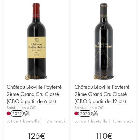
Château Léoville Poyferré
Château Léoville Poyferré
2ème Grand Cru Classé
2ème Grand Cru Classé
(CBO à partir de 6 bts)
(CBO à partir de 12 bts)
Saint-Julien AOC
Saint-Julien AOC
2022
T
2020
T
Lot de 1 bouteille | 12 en stock
Lot de 1 bouteille | 13 en stock
125
€
110
€