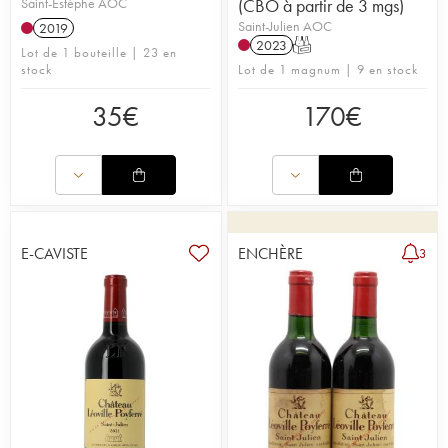
Saint-Estèphe AOC
(CBO à partir de 3 mgs)
Saint-Julien AOC
2019
2023
T
Lot de 1 bouteille | 23 en
stock
Lot de 1 magnum | 9 en stock
35
€
170
€
E-CAVISTE
ENCHÈRE
3