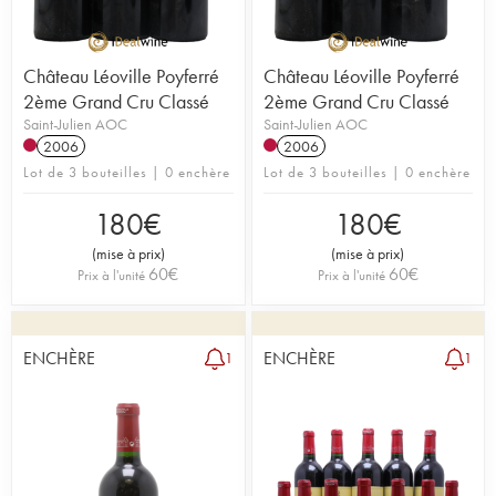
Château Léoville Poyferré
Château Léoville Poyferré
2ème Grand Cru Classé
2ème Grand Cru Classé
Saint-Julien AOC
Saint-Julien AOC
2006
2006
Lot de 3 bouteilles | 0 enchère
Lot de 3 bouteilles | 0 enchère
180
€
180
€
(
mise à prix
)
(
mise à prix
)
60
€
60
€
Prix à l'unité
Prix à l'unité
ENCHÈRE
ENCHÈRE
1
1