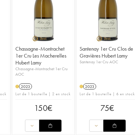
Chassagne-Montrachet
Santenay 1er Cru Clos de
1er Cru Les Macherelles
Gravières Hubert Lamy
Hubert Lamy
Santenay 1er Cru AOC
Chassagne-Montrachet 1er Cru
AOC
2023
2023
tock
Lot de 1 bouteille | 2 en stock
Lot de 1 bouteille | 6 en stock
150
€
75
€