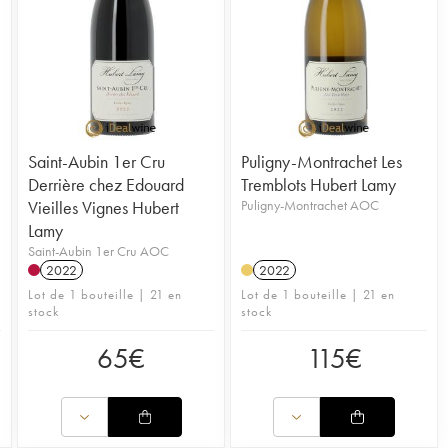
Saint-Aubin 1er Cru
Puligny-Montrachet Les
Derrière chez Edouard
Tremblots Hubert Lamy
Vieilles Vignes Hubert
Puligny-Montrachet AOC
Lamy
Saint-Aubin 1er Cru AOC
2022
2022
Lot de 1 bouteille | 21 en
Lot de 1 bouteille | 21 en
stock
stock
65
€
115
€