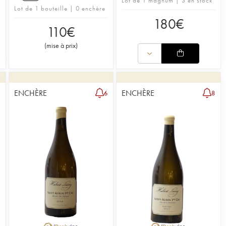
Lot de 1 magnum | 3 en stock
Lot de 1 bouteille | 0 enchère
180
€
110
€
(
mise à prix
)
ENCHÈRE
ENCHÈRE
7
6
8