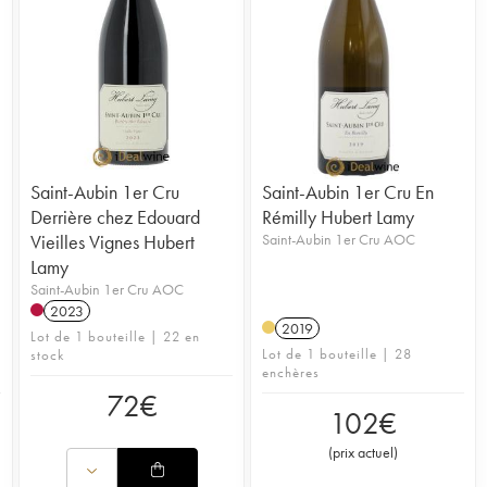
Saint-Aubin 1er Cru
Saint-Aubin 1er Cru En
Derrière chez Edouard
Rémilly Hubert Lamy
Vieilles Vignes Hubert
Saint-Aubin 1er Cru AOC
Lamy
Saint-Aubin 1er Cru AOC
2023
2019
Lot de 1 bouteille | 22 en
Lot de 1 bouteille | 28
stock
enchères
72
€
102
€
(
prix actuel
)