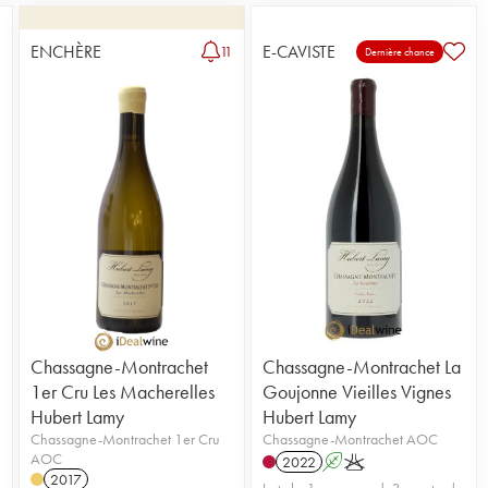
ENCHÈRE
E-CAVISTE
11
Dernière chance
Chassagne-Montrachet
Chassagne-Montrachet La
1er Cru Les Macherelles
Goujonne Vieilles Vignes
Hubert Lamy
Hubert Lamy
Chassagne-Montrachet 1er Cru
Chassagne-Montrachet AOC
AOC
2022
A
K
2017