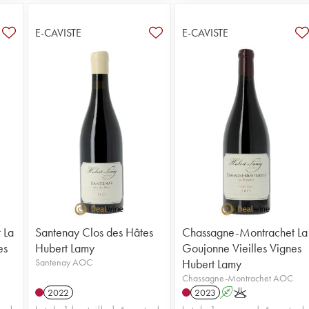
E-CAVISTE
E-CAVISTE
 La
Santenay Clos des Hâtes
Chassagne-Montrachet La
es
Hubert Lamy
Goujonne Vieilles Vignes
Santenay AOC
Hubert Lamy
Chassagne-Montrachet AOC
2022
2023
A
K