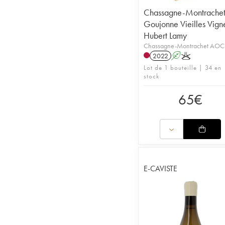
Chassagne-Montrachet
Goujonne Vieilles Vign
Hubert Lamy
Chassagne-Montrachet AOC
2022
A
K
Lot de 1 bouteille | 34 en
stock
65
€
E-CAVISTE