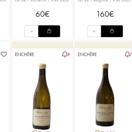
tock
Lot de 1 bouteille | 4 en stock
Lot de 1 magnum | 4 en stock
60
€
160
€
ENCHÈRE
ENCHÈRE
9