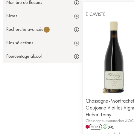
Nombre de flacons
E-CAVISTE
Notes
Recherche avancée
1
Nos sélections
Pourcentage alcool
Chassagne-Montrachet
Goujonne Vieilles Vign
Hubert Lamy
Chassagne-Montrachet AOC
2023
A
K