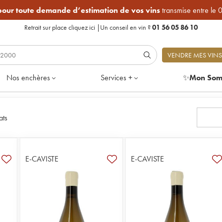
 pour toute demande d’estimation de vos vins
transmise entre le 
Retrait sur place
cliquez ici
|
Un conseil en vin ?
01 56 05 86 10
VENDRE MES VINS
Nos enchères
Services +
✨
Mon Som
ats
E-CAVISTE
E-CAVISTE