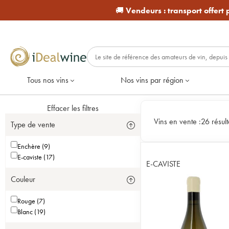
🚚
Vendeurs :
transport offert
Tous nos vins
Nos vins par région
Effacer les filtres
Vins en vente :
26 résult
Type de vente
Enchère (9)
E-caviste (17)
E-CAVISTE
Couleur
Rouge (7)
Blanc (19)