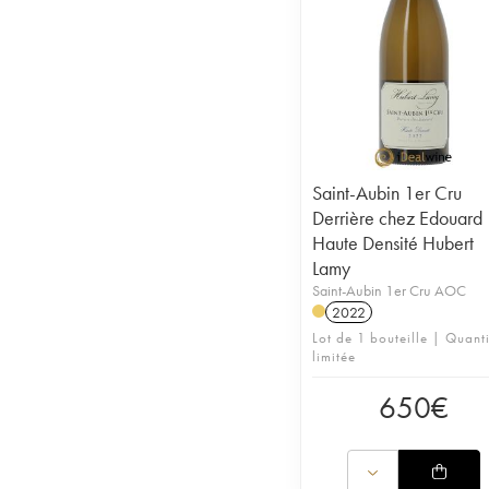
Saint-Aubin 1er Cru
Derrière chez Edouard
Haute Densité Hubert
Lamy
Saint-Aubin 1er Cru AOC
2022
Lot de 1 bouteille | Quanti
limitée
650
€