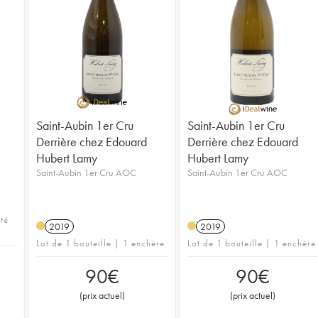
Saint-Aubin 1er Cru
Saint-Aubin 1er Cru
Derrière chez Edouard
Derrière chez Edouard
Hubert Lamy
Hubert Lamy
Saint-Aubin 1er Cru AOC
Saint-Aubin 1er Cru AOC
té
2019
2019
Lot de 1 bouteille | 1 enchère
Lot de 1 bouteille | 1 enchère
90
€
90
€
(
prix actuel
)
(
prix actuel
)