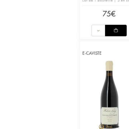
Lot de 1 bouteille | 5 en s
75
€
E-CAVISTE