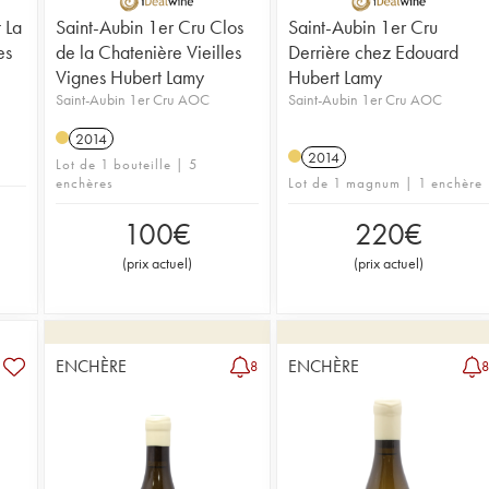
 La
Saint-Aubin 1er Cru Clos
Saint-Aubin 1er Cru
es
de la Chatenière Vieilles
Derrière chez Edouard
Vignes Hubert Lamy
Hubert Lamy
Saint-Aubin 1er Cru AOC
Saint-Aubin 1er Cru AOC
2014
2014
Lot de 1 bouteille | 5
enchères
Lot de 1 magnum | 1 enchère
100
€
220
€
(
prix actuel
)
(
prix actuel
)
ENCHÈRE
ENCHÈRE
8