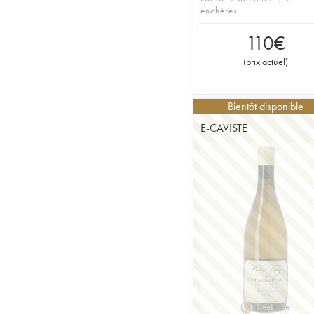
enchères
110
€
(
prix actuel
)
Bientôt disponible
E-CAVISTE