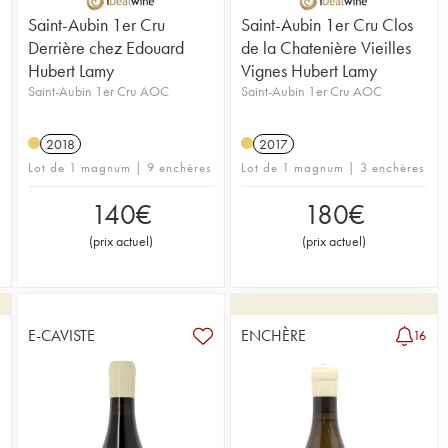
Saint-Aubin 1er Cru
Saint-Aubin 1er Cru Clos
Derrière chez Edouard
de la Chatenière Vieilles
Hubert Lamy
Vignes Hubert Lamy
Saint-Aubin 1er Cru AOC
Saint-Aubin 1er Cru AOC
2018
2017
Lot de 1 magnum | 9 enchères
Lot de 1 magnum | 3 enchères
140
€
180
€
(
prix actuel
)
(
prix actuel
)
E-CAVISTE
ENCHÈRE
8
16