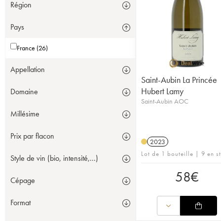
Région
Pays
France (26)
Appellation
Saint-Aubin La Princée
Hubert Lamy
Domaine
Saint-Aubin AOC
Millésime
Prix par flacon
2023
Lot de 1 bouteille | 9 en s
Style de vin (bio, intensité,...)
58
€
Cépage
Format