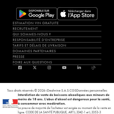
ESTIMATION VIN GRATUITE
RECRUTEMENT
QUI SOMMES-NOUS ?
RESPONSABILITÉ D'ENTREPRISE
TARIFS ET DÉLAIS DE LIVRAISON
DOMAINES PARTENAIRES
PRESSE
FOIRE AUX QUESTIONS
Tous droits réservés © 2026 iDealwine S.A.S.
CGS
Données personnelles
Interdiction de vente de boissons alcooliques aux mineurs de
moins de 18 ans. L'abus d'alcool est dangereux pour la santé,
à consommer avec modération.
La preuve de majorité de l'acheteur est exigée au moment de la vente en
ligne. CODE DE LA SANTÉ PUBLIQUE, ART.L.3342-1 et L.3353-3