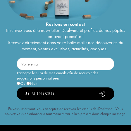
Restons en
contact
Inscrivez-vous à la newsletter iDealwine et profitez de nos pépites
en avant-première !
Recevez directement dans votre boîte mail : nos découvertes du
moment, ventes exclusives, actualités, analyses...
J'accepte le suivi de mes emails afin de recevoir des
suggestions personnalisées
Oui
Non
JE M'INSCRIS
En vous inscrivant, vous acceptez de recevoir les emails de iDealwine. Vous
pouvez vous désabonner à tout moment via le lien présent dans chaque message.