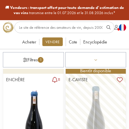
🚚
Vendeurs :
transport offert pour toute demande d’estimation de
vos vins
transmise entre le 01.07.2026 et le 31.08.2026 inclus*
Acheter
Cote
Encyclopédie
VENDRE
Filtres
1
Bientôt disponible
ENCHÈRE
E-CAVISTE
11