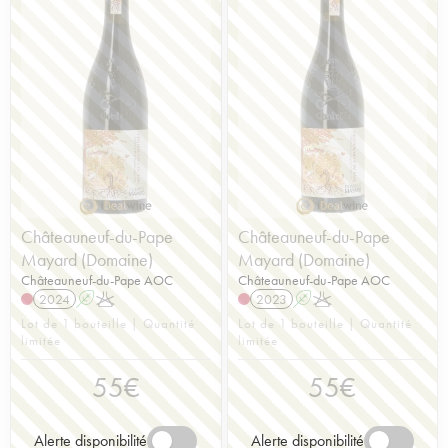
Châteauneuf-du-Pape
Châteauneuf-du-Pape
Mayard (Domaine)
Mayard (Domaine)
Châteauneuf-du-Pape AOC
Châteauneuf-du-Pape AOC
2024
A
K
2023
A
K
Lot de 1 bouteille | Quantité
Lot de 1 bouteille | Quantité
limitée
limitée
55
€
55
€
Alerte disponibilité
Alerte disponibilité