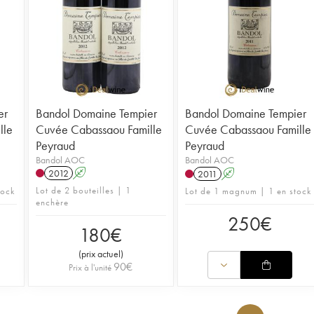
er
Bandol Domaine Tempier
Bandol Domaine Tempier
lle
Cuvée Cabassaou Famille
Cuvée Cabassaou Famille
Peyraud
Peyraud
Bandol AOC
Bandol AOC
2012
A
2011
A
Lot de 2 bouteilles | 1
tock
Lot de 1 magnum | 1 en stock
enchère
250
€
180
€
(
prix actuel
)
90
€
Prix à l'unité