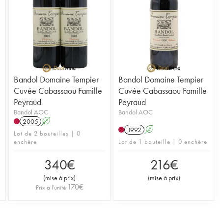
Bandol Domaine Tempier
Bandol Domaine Tempier
Cuvée Cabassaou Famille
Cuvée Cabassaou Famille
Peyraud
Peyraud
Bandol AOC
Bandol AOC
2005
A
1992
A
Lot de 2 bouteilles | 0
enchère
Lot de 1 bouteille | 0 enchère
340
€
216
€
(
mise à prix
)
(
mise à prix
)
170
€
Prix à l'unité