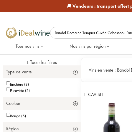
🚚
Vendeurs :
transport offert
Tous nos vins
Nos vins par région
Effacer les filtres
Vins en vente :
Bandol 
Type de vente
Enchère (3)
E-caviste (2)
E-CAVISTE
Couleur
Rouge (5)
Région