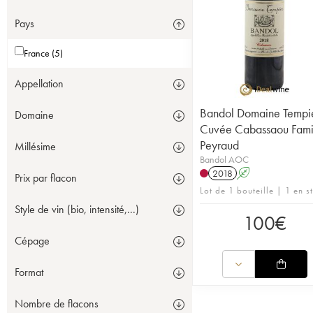
Pays
France (5)
Appellation
Bandol Domaine Tempi
Domaine
Cuvée Cabassaou Fami
Peyraud
Millésime
Bandol AOC
2018
A
Prix par flacon
Lot de 1 bouteille | 1 en s
Style de vin (bio, intensité,...)
100
€
Cépage
Format
Nombre de flacons