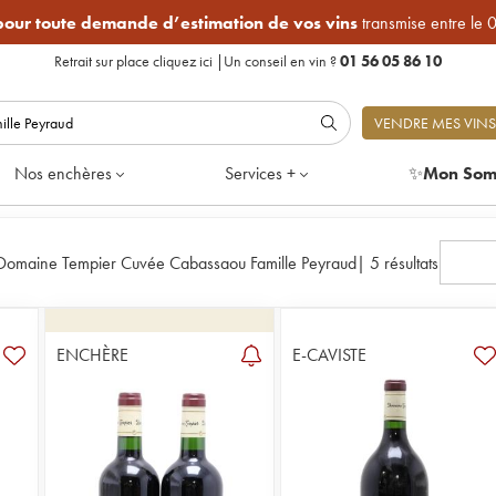
 pour toute demande d’estimation de vos vins
transmise entre le 
Retrait sur place
cliquez ici
|
Un conseil en vin ?
01 56 05 86 10
VENDRE MES VINS
Nos enchères
Services +
✨
Mon Som
Domaine Tempier Cuvée Cabassaou Famille Peyraud
|
5 résultats
ENCHÈRE
E-CAVISTE