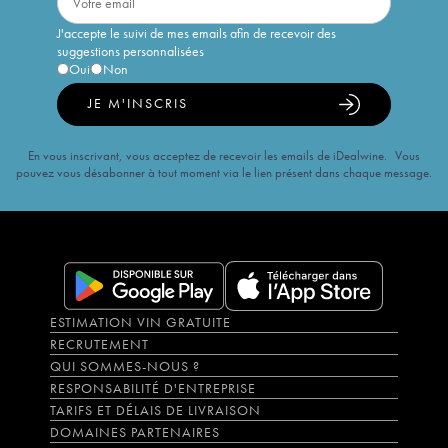
J'accepte le suivi de mes emails afin de recevoir des
suggestions personnalisées
Oui
Non
JE M'INSCRIS
En vous inscrivant, vous acceptez de recevoir les emails de iDealwine. Vous
pouvez vous désabonner à tout moment via le lien présent dans chaque message.
ESTIMATION VIN GRATUITE
RECRUTEMENT
QUI SOMMES-NOUS ?
RESPONSABILITÉ D'ENTREPRISE
TARIFS ET DÉLAIS DE LIVRAISON
DOMAINES PARTENAIRES