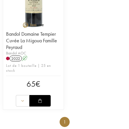
Bandol Domaine Tempier
Cuvée La Migoua Famille
Peyraud
Bandol AOC
2022
A
Lot de 1 bouteille | 25 en
stock
65
€
1