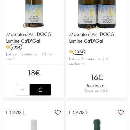
Moscato d'Asti DOCG
Moscato d'Asti DOCG
Lumine Ca'D'Gal
Lumine Ca'D'Gal
2024
H
2024
H
Lot de 1 bouteille | 60+ en
Lot de 2 bouteilles | 6
stock
enchères
18
€
16
€
(
prix actuel
)
8
€
Prix à l'unité
E-CAVISTE
E-CAVISTE