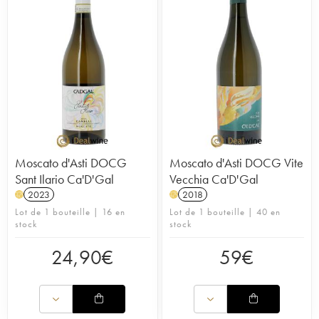
Moscato d'Asti DOCG
Moscato d'Asti DOCG Vite
Sant Ilario Ca'D'Gal
Vecchia Ca'D'Gal
2023
2018
H
H
Lot de 1 bouteille | 16 en
Lot de 1 bouteille | 40 en
stock
stock
24,90
€
59
€