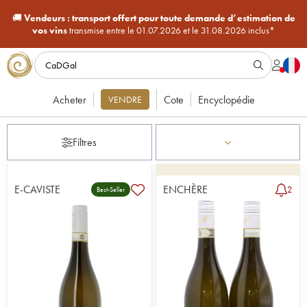
🚚
Vendeurs :
transport offert pour toute demande d’estimation de
vos vins
transmise entre le 01.07.2026 et le 31.08.2026 inclus*
Acheter
Cote
Encyclopédie
VENDRE
Filtres
E-CAVISTE
ENCHÈRE
2
Best-Seller