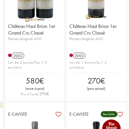
Château Haut Brion 1er
Château Haut Brion 1er
Grand Cru Classé
Grand Cru Classé
Pessac-Léognan AOC
Pessac-Léognan AOC
2002
2002
Lot de 2 bouteilles | 0
Lot de 1 bouteille | 2
enchère
enchères
580
€
270
€
(
mise à prix
)
(
prix actuel
)
290
€
Prix à l'unité
E-CAVISTE
E-CAVISTE
Best-Seller