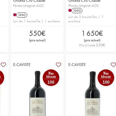
Grand Cru Classé
Grand Cru Classé
Pessac-Léognan AOC
Pessac-Léognan AOC
1990
1990
Lot de 3 bouteilles | 1
Lot de 1 bouteille | 1 enchère
enchère
550
€
1 650
€
(
prix actuel
)
(
prix actuel
)
550
€
Prix à l'unité
E-CAVISTE
E-CAVISTE
100
100