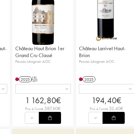
ut-
Château Haut Brion 1er
Château Larrivet Haut-
Grand Cru Classé
Brion
Pessac-Léognan AOC
Pessac-Léognan AOC
2025
T
2025
1 162,80
€
194,40
€
387,60
€
32,40
€
Prix à l'unité
Prix à l'unité