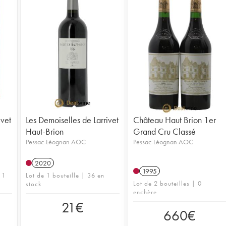
ivet
Les Demoiselles de Larrivet
Château Haut Brion 1er
Haut-Brion
Grand Cru Classé
Pessac-Léognan AOC
Pessac-Léognan AOC
2020
1995
 1
Lot de 1 bouteille | 36 en
Lot de 2 bouteilles | 0
stock
enchère
21
€
660
€