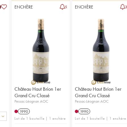
ENCHÈRE
ENCHÈRE
5
Château Haut Brion 1er
Château Haut Brion 1er
Grand Cru Classé
Grand Cru Classé
Pessac-Léognan AOC
Pessac-Léognan AOC
1990
1990
Lot de 1 bouteille | 1 enchère
Lot de 1 bouteille | 1 enchère