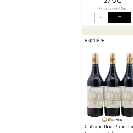
270
€
45
€
Prix à l'unité
ENCHÈRE
Château Haut Brion 1e