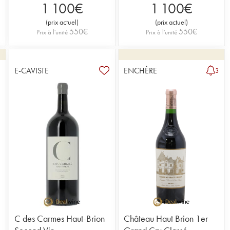
1 100
€
1 100
€
(
prix actuel
)
(
prix actuel
)
550
€
550
€
Prix à l'unité
Prix à l'unité
E-CAVISTE
ENCHÈRE
4
3
C des Carmes Haut-Brion
Château Haut Brion 1er