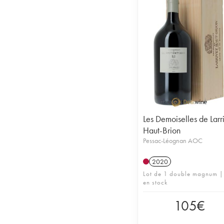
Les Demoiselles de Larr
Haut-Brion
Pessac-Léognan AOC
2020
Lot de 1 double magnum |
en stock
105
€