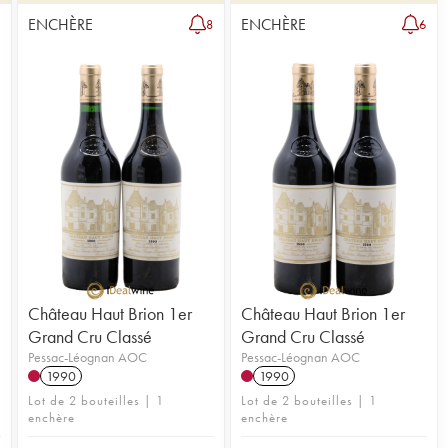
ENCHÈRE
ENCHÈRE
3
8
6
Château Haut Brion 1er
Château Haut Brion 1er
Grand Cru Classé
Grand Cru Classé
Pessac-Léognan AOC
Pessac-Léognan AOC
1990
1990
Lot de 2 bouteilles | 1
Lot de 2 bouteilles | 1
enchère
enchère