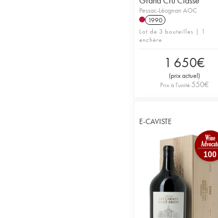
Grand Cru Classé
Pessac-Léognan AOC
1990
Lot de 3 bouteilles | 1
enchère
1 650
€
(
prix actuel
)
550
€
Prix à l'unité
E-CAVISTE
100