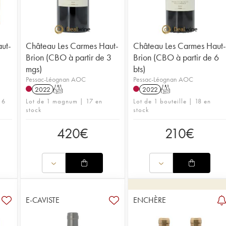
ut-
Château Les Carmes Haut-
Château Les Carmes Haut-
Brion (CBO à partir de 3
Brion (CBO à partir de 6
mgs)
bts)
Pessac-Léognan AOC
Pessac-Léognan AOC
2022
T
2022
T
 6
Lot de 1 magnum | 17 en
Lot de 1 bouteille | 18 en
stock
stock
420
€
210
€
E-CAVISTE
ENCHÈRE