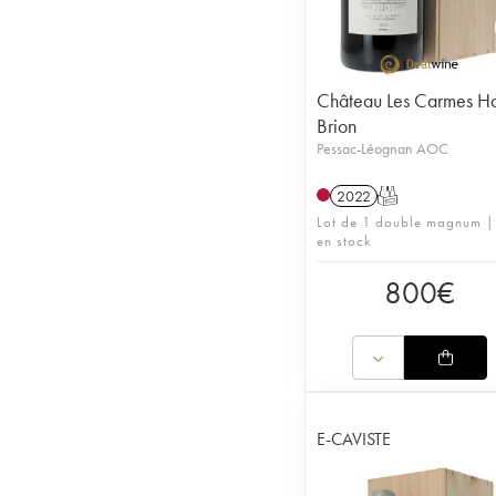
Château Les Carmes Ha
Brion
Pessac-Léognan AOC
2022
T
Lot de 1 double magnum |
en stock
800
€
E-CAVISTE