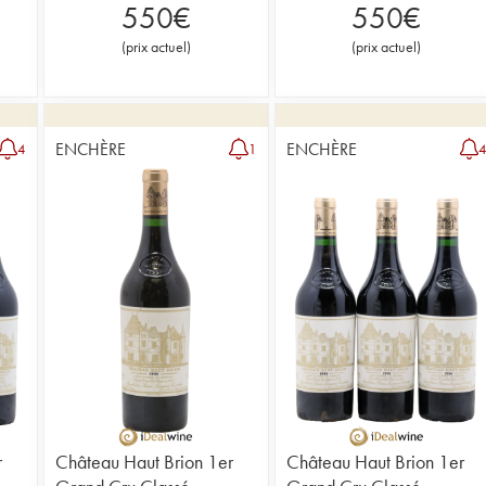
550
€
550
€
(
prix actuel
)
(
prix actuel
)
ENCHÈRE
ENCHÈRE
4
1
r
Château Haut Brion 1er
Château Haut Brion 1er