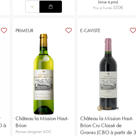
(
mise à prix
)
330
€
Prix à l'unité
PRIMEUR
E-CAVISTE
r
Château la Mission Haut-
Château la Mission Haut-
O à
Brion
Brion Cru Classé de
Pessac-Léognan AOC
Graves (CBO à partir de 