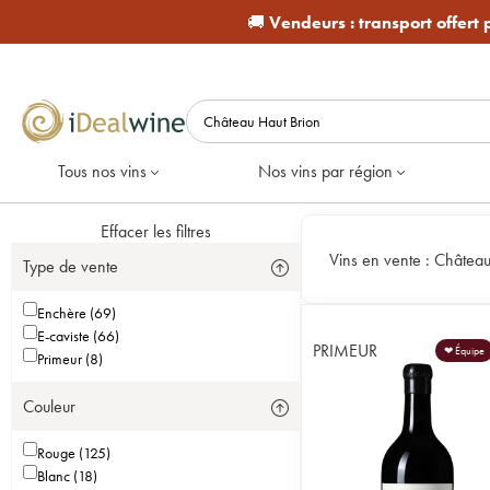
🚚
Vendeurs :
transport offert
Tous nos vins
Nos vins par région
Effacer les filtres
Vins en vente :
Château
Type de vente
Enchère (69)
E-caviste (66)
PRIMEUR
❤ Équipe
Primeur (8)
Couleur
Rouge (125)
Blanc (18)