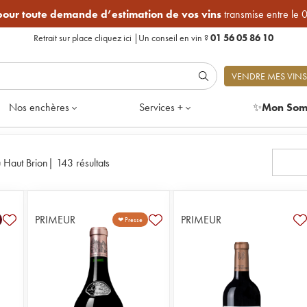
 pour toute demande d’estimation de vos vins
transmise entre le 
Retrait sur place
cliquez ici
|
Un conseil en vin ?
01 56 05 86 10
VENDRE MES VINS
Nos enchères
Services +
✨
Mon Som
 Haut Brion
|
143 résultats
PRIMEUR
PRIMEUR
❤ Presse