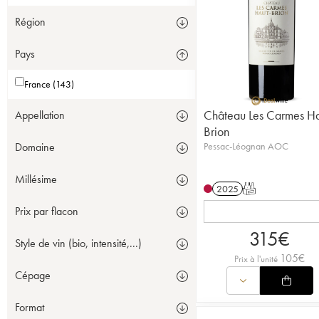
Région
Pays
France (143)
Château Les Carmes Ha
Appellation
Brion
Pessac-Léognan AOC
Domaine
Millésime
2025
T
Prix par flacon
315
€
Style de vin (bio, intensité,...)
105
€
Prix à l'unité
Cépage
Format