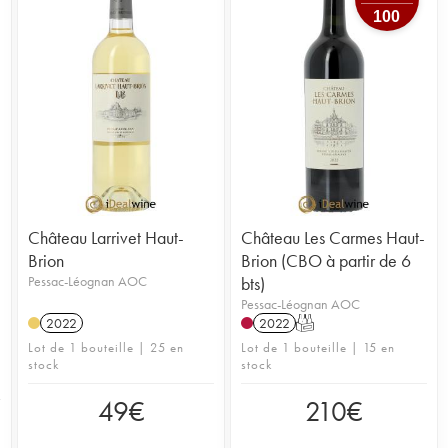
100
Château Larrivet Haut-
Château Les Carmes Haut-
Brion
Brion (CBO à partir de 6
Pessac-Léognan AOC
bts)
Pessac-Léognan AOC
2022
2022
T
Lot de 1 bouteille | 25 en
Lot de 1 bouteille | 15 en
stock
stock
49
€
210
€