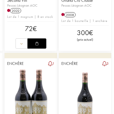
Second Vin
Grand Cru Classé
Pessac-Léognan AOC
Pessac-Léognan AOC
2022
2008
Lot de 1 magnum | 8 en stock
Lot de 1 bouteille | 1 enchère
72
€
300
€
(
prix actuel
)
ENCHÈRE
ENCHÈRE
1
3