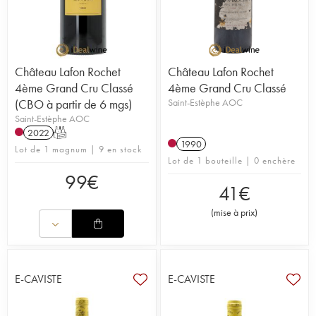
Château Lafon Rochet
Château Lafon Rochet
4ème Grand Cru Classé
4ème Grand Cru Classé
(CBO à partir de 6 mgs)
Saint-Estèphe AOC
Saint-Estèphe AOC
2022
T
1990
Lot de 1 magnum | 9 en stock
Lot de 1 bouteille | 0 enchère
99
€
41
€
(
mise à prix
)
E-CAVISTE
E-CAVISTE