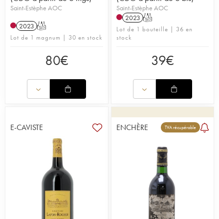
Saint-Estèphe AOC
Saint-Estèphe AOC
2023
T
2023
T
Lot de 1 bouteille | 36 en
Lot de 1 magnum | 30 en stock
stock
80
€
39
€
E-CAVISTE
ENCHÈRE
TVA récupérable