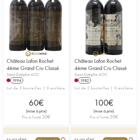
Château Lafon Rochet
Château Lafon Rochet
4ème Grand Cru Classé
4ème Grand Cru Classé
Saint-Estèphe AOC
Saint-Estèphe AOC
1994
1982
Lot de 3 bouteilles | 0 enchère
Lot de 2 bouteilles | 0 enchère
60
€
100
€
(
mise à prix
)
(
mise à prix
)
20
€
50
€
Prix à l'unité
Prix à l'unité