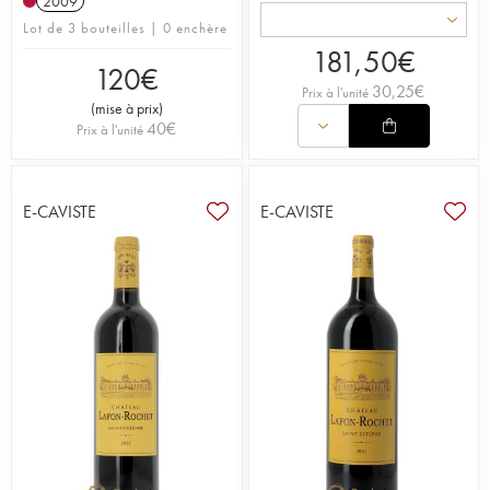
2009
Lot de 3 bouteilles | 0 enchère
181,50
€
120
€
30,25
€
Prix à l'unité
(
mise à prix
)
40
€
Prix à l'unité
E-CAVISTE
E-CAVISTE