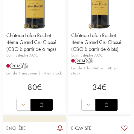
Château Lafon Rochet
Château Lafon Rochet
4ème Grand Cru Classé
4ème Grand Cru Classé
(CBO à partir de 6 mgs)
(CBO à partir de 6 bts)
Saint-Estèphe AOC
Saint-Estèphe AOC
2014
T
2016
T
Lot de 1 bouteille | 40 en
Lot de 1 magnum | 14 en stock
stock
80
€
34
€
ENCHÈRE
E-CAVISTE