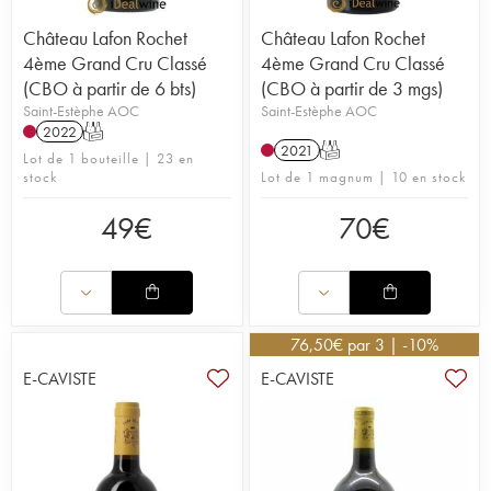
Château Lafon Rochet
Château Lafon Rochet
4ème Grand Cru Classé
4ème Grand Cru Classé
(CBO à partir de 6 bts)
(CBO à partir de 3 mgs)
Saint-Estèphe AOC
Saint-Estèphe AOC
2022
T
2021
T
Lot de 1 bouteille | 23 en
stock
Lot de 1 magnum | 10 en stock
49
€
70
€
76,50
€
par 3 | -10%
E-CAVISTE
E-CAVISTE