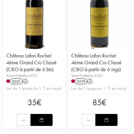
Château Lafon Rochet
Château Lafon Rochet
4ème Grand Cru Classé
4ème Grand Cru Classé
(CBO à partir de 6 bts)
(CBO à partir de 6 mgs)
Saint-Estèphe AOC
Saint-Estèphe AOC
2021
T
2019
T
Lot de 1 bouteille | 7 en stock
Lot de 1 magnum | 11 en stock
35
€
85
€