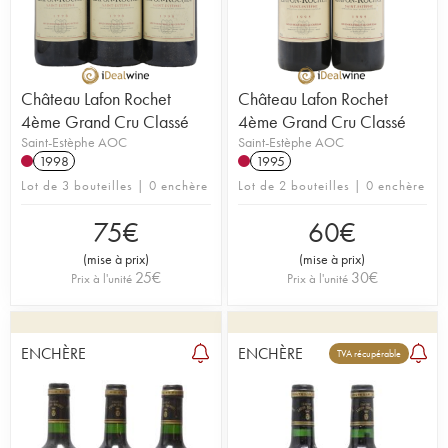
Château Lafon Rochet
Château Lafon Rochet
4ème Grand Cru Classé
4ème Grand Cru Classé
Saint-Estèphe AOC
Saint-Estèphe AOC
1998
1995
Lot de 3 bouteilles | 0 enchère
Lot de 2 bouteilles | 0 enchère
75
€
60
€
(
mise à prix
)
(
mise à prix
)
25
€
30
€
Prix à l'unité
Prix à l'unité
ENCHÈRE
ENCHÈRE
TVA récupérable