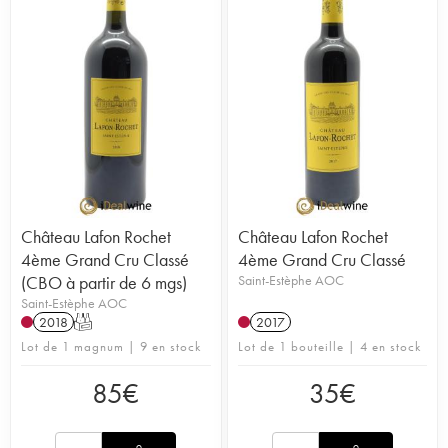
Château Lafon Rochet
Château Lafon Rochet
4ème Grand Cru Classé
4ème Grand Cru Classé
(CBO à partir de 6 mgs)
Saint-Estèphe AOC
Saint-Estèphe AOC
2018
T
2017
Lot de 1 magnum | 9 en stock
Lot de 1 bouteille | 4 en stock
85
€
35
€