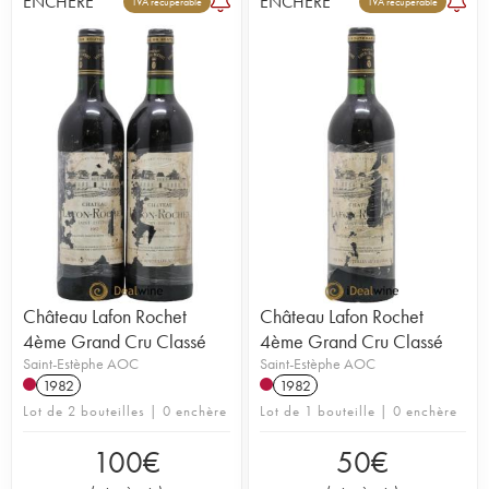
ENCHÈRE
ENCHÈRE
TVA récupérable
TVA récupérable
Château Lafon Rochet
Château Lafon Rochet
4ème Grand Cru Classé
4ème Grand Cru Classé
Saint-Estèphe AOC
Saint-Estèphe AOC
1982
1982
Lot de 2 bouteilles | 0 enchère
Lot de 1 bouteille | 0 enchère
100
€
50
€