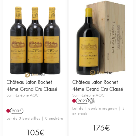
Château Lafon Rochet
Château Lafon Rochet
4ème Grand Cru Classé
4ème Grand Cru Classé
Saint-Estèphe AOC
Saint-Estèphe AOC
2023
T
Lot de 1 double magnum | 3
2005
en stock
Lot de 3 bouteilles | 0 enchère
175
€
105
€