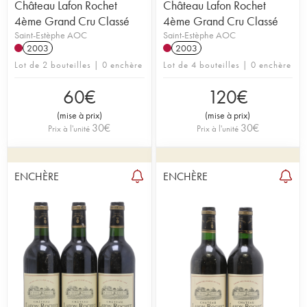
Château Lafon Rochet
Château Lafon Rochet
4ème Grand Cru Classé
4ème Grand Cru Classé
Saint-Estèphe AOC
Saint-Estèphe AOC
2003
2003
Lot de 2 bouteilles | 0 enchère
Lot de 4 bouteilles | 0 enchère
60
€
120
€
(
mise à prix
)
(
mise à prix
)
30
€
30
€
Prix à l'unité
Prix à l'unité
ENCHÈRE
ENCHÈRE