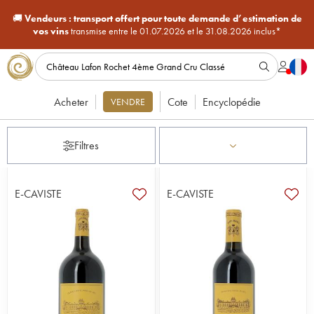
🚚
Vendeurs :
transport offert pour toute demande d’estimation de
vos vins
transmise entre le 01.07.2026 et le 31.08.2026 inclus*
Acheter
Cote
Encyclopédie
VENDRE
Filtres
E-CAVISTE
E-CAVISTE