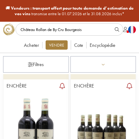
🚚
Vendeurs :
transport offert pour toute demande d’estimation de
vos vins
transmise entre le 01.07.2026 et le 31.08.2026 inclus*
Acheter
Cote
Encyclopédie
VENDRE
Filtres
ENCHÈRE
ENCHÈRE