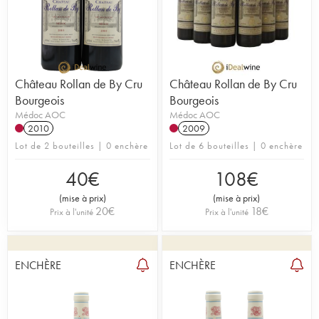
Château Rollan de By Cru
Château Rollan de By Cru
Bourgeois
Bourgeois
Médoc AOC
Médoc AOC
2010
2009
Lot de 2 bouteilles | 0 enchère
Lot de 6 bouteilles | 0 enchère
40
€
108
€
(
mise à prix
)
(
mise à prix
)
20
€
18
€
Prix à l'unité
Prix à l'unité
ENCHÈRE
ENCHÈRE