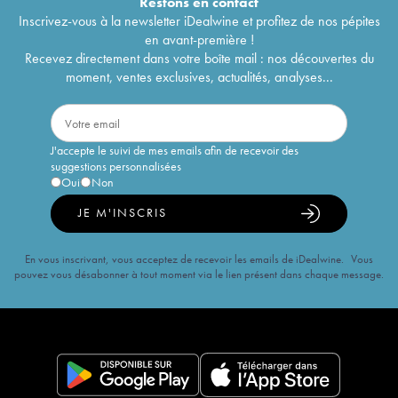
Restons en
contact
Inscrivez-vous à la newsletter iDealwine et profitez de nos pépites
en avant-première !
Recevez directement dans votre boîte mail : nos découvertes du
moment, ventes exclusives, actualités, analyses...
J'accepte le suivi de mes emails afin de recevoir des
suggestions personnalisées
Oui
Non
JE M'INSCRIS
En vous inscrivant, vous acceptez de recevoir les emails de iDealwine. Vous
pouvez vous désabonner à tout moment via le lien présent dans chaque message.