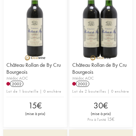
Château Rollan de By Cru
Château Rollan de By Cru
Bourgeois
Bourgeois
Médoc AOC
Médoc AOC
2002
2002
Lot de 1 bouteille | 0 enchère
Lot de 2 bouteilles | 0 enchère
15
€
30
€
(
mise à prix
)
(
mise à prix
)
15
€
Prix à l'unité