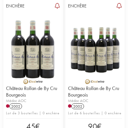
ENCHÈRE
ENCHÈRE
Château Rollan de By Cru
Château Rollan de By Cru
Bourgeois
Bourgeois
Médoc AOC
Médoc AOC
2002
2002
Lot de 3 bouteilles | 0 enchère
Lot de 6 bouteilles | 0 enchère
45
€
90
€