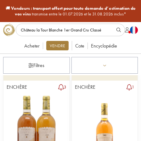
🚚
Vendeurs :
transport offert pour toute demande d’estimation de
vos vins
transmise entre le 01.07.2026 et le 31.08.2026 inclus*
Acheter
Cote
Encyclopédie
VENDRE
Filtres
ENCHÈRE
ENCHÈRE
3
1