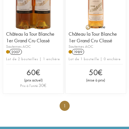
Château la Tour Blanche
Château la Tour Blanche
1er Grand Cru Classé
1er Grand Cru Classé
Sauternes AOC
Sauternes AOC
2007
1989
Lot de 2 bouteilles | 1 enchère
Lot de 1 bouteille | 0 enchère
60
€
50
€
(
prix actuel
)
(
mise à prix
)
30
€
Prix à l'unité
1