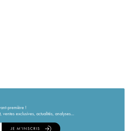
vant-première !
ventes exclusives, actualités, analyses...
JE M'INSCRIS