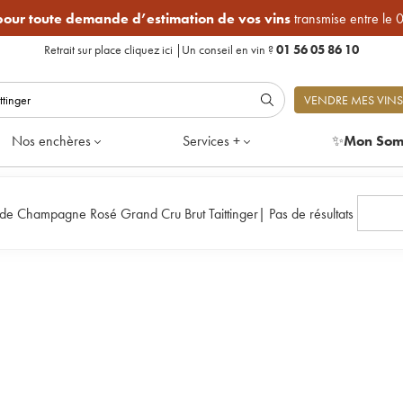
 pour toute demande d’estimation de vos vins
transmise entre le 
Retrait sur place
cliquez ici
|
Un conseil en vin ?
01 56 05 86 10
VENDRE MES VINS
Nos enchères
Services +
✨
Mon Som
de Champagne Rosé Grand Cru Brut Taittinger
|
Pas de résultats