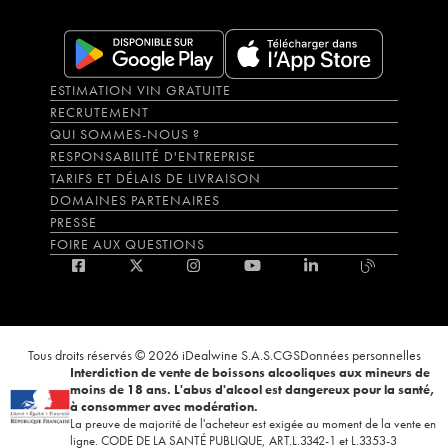
ESTIMATION VIN GRATUITE
RECRUTEMENT
QUI SOMMES-NOUS ?
RESPONSABILITÉ D'ENTREPRISE
TARIFS ET DÉLAIS DE LIVRAISON
DOMAINES PARTENAIRES
PRESSE
FOIRE AUX QUESTIONS
Tous droits réservés © 2026 iDealwine S.A.S.
CGS
Données personnelles
Interdiction de vente de boissons alcooliques aux mineurs de
moins de 18 ans. L'abus d'alcool est dangereux pour la santé,
à consommer avec modération.
La preuve de majorité de l'acheteur est exigée au moment de la vente en
ligne. CODE DE LA SANTÉ PUBLIQUE, ART.L.3342-1 et L.3353-3