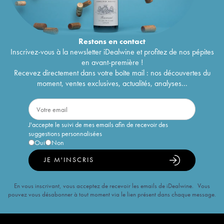
Restons en
contact
Inscrivez-vous à la newsletter iDealwine et profitez de nos pépites
en avant-première !
Recevez directement dans votre boîte mail : nos découvertes du
moment, ventes exclusives, actualités, analyses...
J'accepte le suivi de mes emails afin de recevoir des
suggestions personnalisées
Oui
Non
JE M'INSCRIS
En vous inscrivant, vous acceptez de recevoir les emails de iDealwine. Vous
pouvez vous désabonner à tout moment via le lien présent dans chaque message.