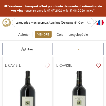
🚚
Vendeurs :
transport offert pour toute demande d’estimation de
vos vins
transmise entre le 01.07.2026 et le 31.08.2026 inclus*
Acheter
Cote
Encyclopédie
VENDRE
Filtres
E-CAVISTE
E-CAVISTE