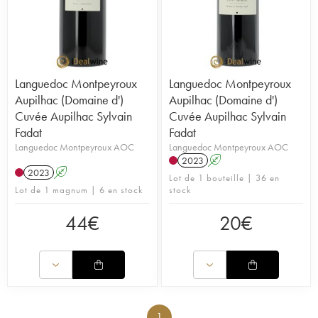
Languedoc Montpeyroux
Languedoc Montpeyroux
Aupilhac (Domaine d')
Aupilhac (Domaine d')
Cuvée Aupilhac Sylvain
Cuvée Aupilhac Sylvain
Fadat
Fadat
Languedoc Montpeyroux AOC
Languedoc Montpeyroux AOC
2023
A
2023
A
Lot de 1 bouteille | 36 en
Lot de 1 magnum | 6 en stock
stock
44
€
20
€
1