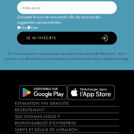
J'accepte le suivi de mes emails afin de recevoir des
suggestions personnalisées
Oui
Non
JE M'INSCRIS
En vous inscrivant, vous acceptez de recevoir les emails de iDealwine. Vous
pouvez vous désabonner à tout moment via le lien présent dans chaque message.
ESTIMATION VIN GRATUITE
RECRUTEMENT
QUI SOMMES-NOUS ?
RESPONSABILITÉ D'ENTREPRISE
TARIFS ET DÉLAIS DE LIVRAISON