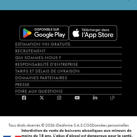
ESTIMATION VIN GRATUITE
RECRUTEMENT
QUI SOMMES-NOUS ?
RESPONSABILITÉ D'ENTREPRISE
TARIFS ET DÉLAIS DE LIVRAISON
DOMAINES PARTENAIRES
PRESSE
FOIRE AUX QUESTIONS
Tous droits réservés © 2026 iDealwine S.A.S.
CGS
Données personnelles
Interdiction de vente de boissons alcooliques aux mineurs de
moins de 18 ans. L'abus d'alcool est dangereux pour la santé,