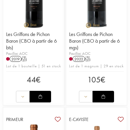
Les Griffons de Pichon
Les Griffons de Pichon
Baron (CBO à partir de 6
Baron (CBO à partir de 6
bts)
mgs)
Pauillac AOC
Pauillac AOC
2019
T
2022
T
Lot de 1 bouteille | 51 en stock
Lot de 1 magnum | 29 en stock
44
€
105
€
PRIMEUR
E-CAVISTE