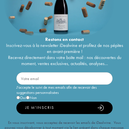
Restons en
contact
Inscrivez-vous à la newsletter iDealwine et profitez de nos pépites
en avant-première !
Recevez directement dans votre boîte mail : nos découvertes du
moment, ventes exclusives, actualités, analyses...
J'accepte le suivi de mes emails afin de recevoir des
suggestions personnalisées
Oui
Non
JE M'INSCRIS
En vous inscrivant, vous acceptez de recevoir les emails de iDealwine. Vous
pouvez vous désabonner à tout moment via le lien présent dans chaque message.