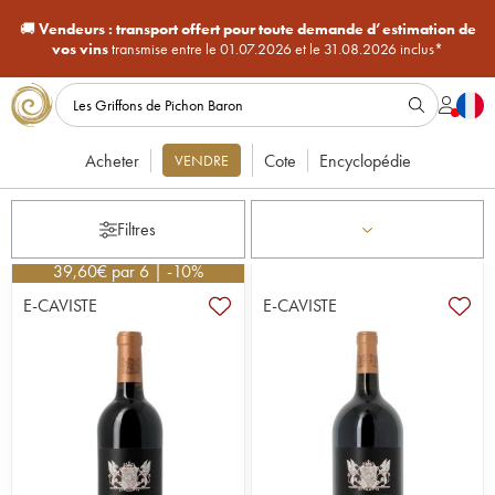
🚚
Vendeurs :
transport offert pour toute demande d’estimation de
vos vins
transmise entre le 01.07.2026 et le 31.08.2026 inclus*
Acheter
Cote
Encyclopédie
VENDRE
Filtres
39,60
€
par 6 | -10%
E-CAVISTE
E-CAVISTE