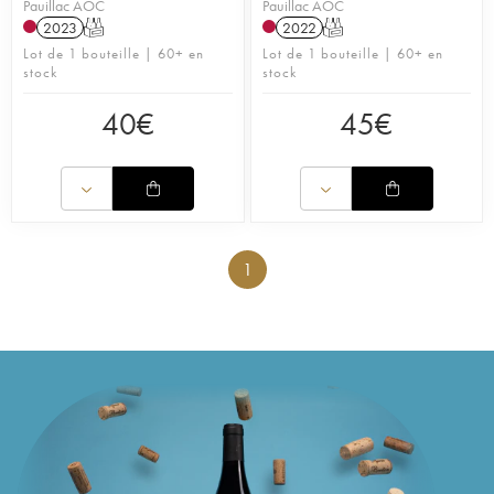
Pauillac AOC
Pauillac AOC
2023
T
2022
T
Lot de 1 bouteille | 60+ en
Lot de 1 bouteille | 60+ en
stock
stock
40
€
45
€
1