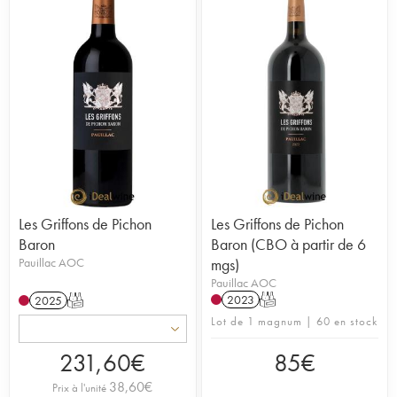
Les Griffons de Pichon
Les Griffons de Pichon
Baron
Baron (CBO à partir de 6
Pauillac AOC
mgs)
Pauillac AOC
2023
T
2025
T
Lot de 1 magnum | 60 en stock
231,60
€
85
€
38,60
€
Prix à l'unité