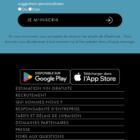
suggestions personnalisées
Oui
Non
JE M'INSCRIS
En vous inscrivant, vous acceptez de recevoir les emails de iDealwine. Vous
pouvez vous désabonner à tout moment via le lien présent dans chaque message.
ESTIMATION VIN GRATUITE
RECRUTEMENT
QUI SOMMES-NOUS ?
RESPONSABILITÉ D'ENTREPRISE
TARIFS ET DÉLAIS DE LIVRAISON
DOMAINES PARTENAIRES
PRESSE
FOIRE AUX QUESTIONS