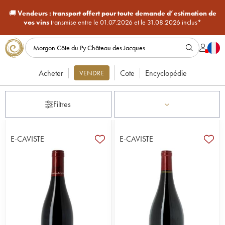
🚚
Vendeurs :
transport offert pour toute demande d’estimation de
vos vins
transmise entre le 01.07.2026 et le 31.08.2026 inclus*
Acheter
Cote
Encyclopédie
VENDRE
Filtres
E-CAVISTE
E-CAVISTE