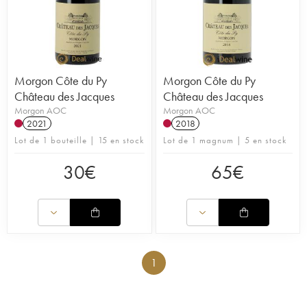
Morgon Côte du Py
Morgon Côte du Py
Château des Jacques
Château des Jacques
Morgon AOC
Morgon AOC
2021
2018
Lot de 1 bouteille | 15 en stock
Lot de 1 magnum | 5 en stock
30
€
65
€
1