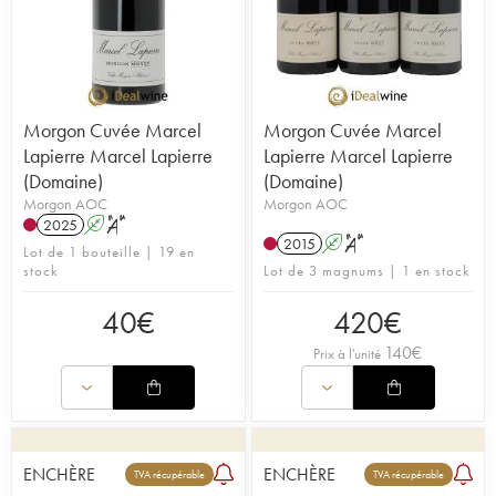
Morgon Cuvée Marcel
Morgon Cuvée Marcel
Lapierre Marcel Lapierre
Lapierre Marcel Lapierre
(Domaine)
(Domaine)
Morgon AOC
Morgon AOC
2025
A
S
2015
A
S
Lot de 1 bouteille | 19 en
stock
Lot de 3 magnums | 1 en stock
40
€
420
€
140
€
Prix à l'unité
ENCHÈRE
ENCHÈRE
TVA récupérable
TVA récupérable