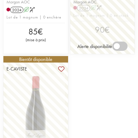
Morgon AOC
Morgon AOC
2024
A
S
2024
A
S
Lot de 1 magnum | 0 en stock
Lot de 1 magnum | 0 enchère
90
€
85
€
(
mise à prix
)
Alerte disponibilité
Bientôt disponible
E-CAVISTE