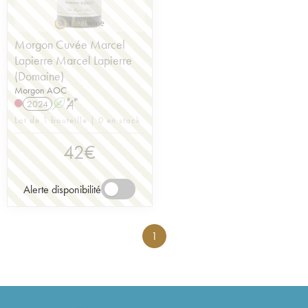
Morgon Cuvée Marcel
Lapierre Marcel Lapierre
(Domaine)
Morgon AOC
2024
A
S
Lot de 1 bouteille | 0 en stock
42
€
Alerte disponibilité
1