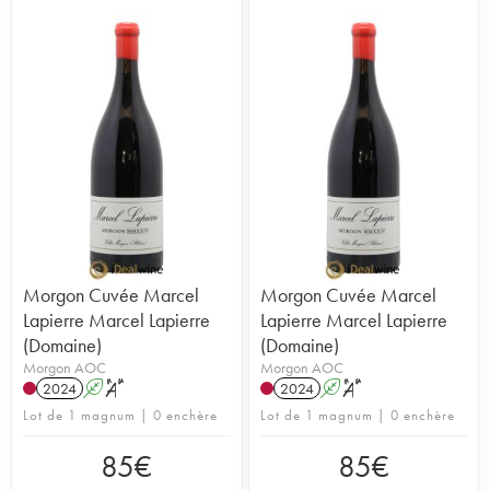
Morgon Cuvée Marcel
Morgon Cuvée Marcel
Lapierre Marcel Lapierre
Lapierre Marcel Lapierre
(Domaine)
(Domaine)
Morgon AOC
Morgon AOC
2024
A
S
2024
A
S
Lot de 1 magnum | 0 enchère
Lot de 1 magnum | 0 enchère
85
€
85
€