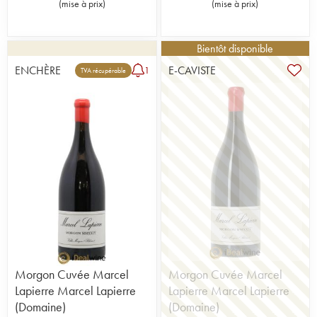
(
mise à prix
)
(
mise à prix
)
Bientôt disponible
ENCHÈRE
E-CAVISTE
1
TVA récupérable
Morgon Cuvée Marcel
Morgon Cuvée Marcel
Lapierre Marcel Lapierre
Lapierre Marcel Lapierre
(Domaine)
(Domaine)