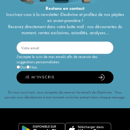
Restons en
contact
Inscrivez-vous à la newsletter iDealwine et profitez de nos pépites
en avant-première !
Recevez directement dans votre boîte mail : nos découvertes du
moment, ventes exclusives, actualités, analyses...
J'accepte le suivi de mes emails afin de recevoir des
suggestions personnalisées
Oui
Non
JE M'INSCRIS
En vous inscrivant, vous acceptez de recevoir les emails de iDealwine. Vous
pouvez vous désabonner à tout moment via le lien présent dans chaque message.