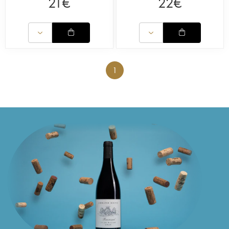
21
€
22
€
1