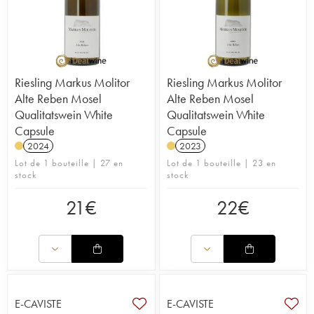
Riesling Markus Molitor
Riesling Markus Molitor
Alte Reben Mosel
Alte Reben Mosel
Qualitatswein White
Qualitatswein White
Capsule
Capsule
2024
2023
Lot de 1 bouteille | 27 en
Lot de 1 bouteille | 23 en
stock
stock
21
€
22
€
E-CAVISTE
E-CAVISTE