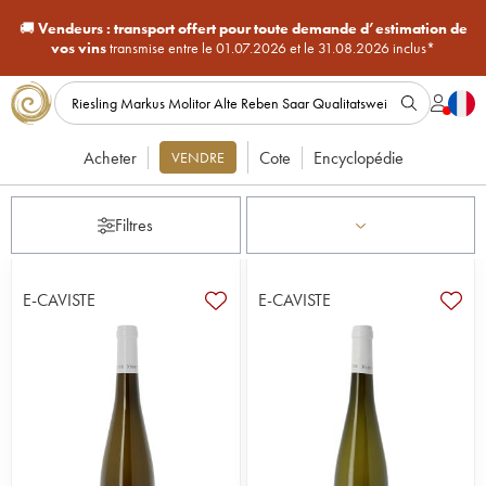
🚚
Vendeurs :
transport offert pour toute demande d’estimation de
vos vins
transmise entre le 01.07.2026 et le 31.08.2026 inclus*
Acheter
Cote
Encyclopédie
VENDRE
Filtres
E-CAVISTE
E-CAVISTE