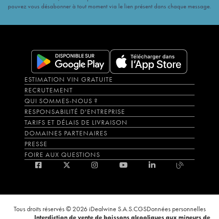
pouvez vous désabonner à tout moment via le lien présent dans chaque message.
ESTIMATION VIN GRATUITE
RECRUTEMENT
QUI SOMMES-NOUS ?
RESPONSABILITÉ D'ENTREPRISE
TARIFS ET DÉLAIS DE LIVRAISON
DOMAINES PARTENAIRES
PRESSE
FOIRE AUX QUESTIONS
Tous droits réservés © 2026 iDealwine S.A.S.
CGS
Données personnelles
Interdiction de vente de boissons alcooliques aux mineurs de