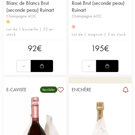
Blanc de Blancs Brut
Rosé Brut (seconde peau)
(seconde peau) Ruinart
Ruinart
Champagne AOC
Champagne AOC
H
H
Lot de 1 bouteille | 22 en
stock
Lot de 1 magnum | 3 en stock
92
€
195
€
E-CAVISTE
ENCHÈRE
Best-Seller