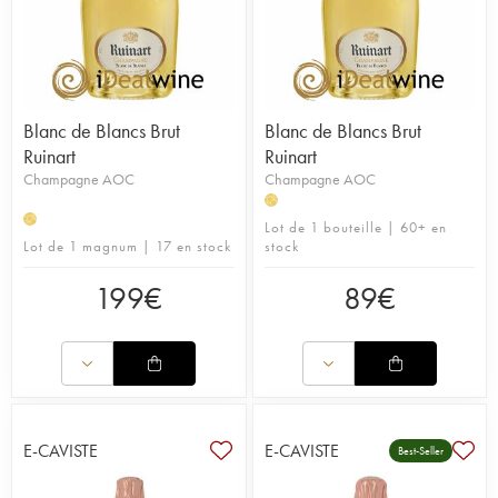
Blanc de Blancs Brut
Blanc de Blancs Brut
Ruinart
Ruinart
Champagne AOC
Champagne AOC
H
H
Lot de 1 bouteille | 60+ en
Lot de 1 magnum | 17 en stock
stock
199
€
89
€
E-CAVISTE
E-CAVISTE
Best-Seller