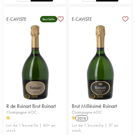
E-CAVISTE
E-CAVISTE
Best-Seller
R de Ruinart Brut Ruinart
Brut Millésimé Ruinart
Champagne AOC
Champagne AOC
2016
H
H
Lot de 1 bouteille | 60+ en
Lot de 1 bouteille | 37 en
stock
stock