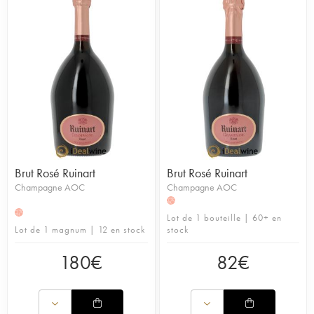
Brut Rosé Ruinart
Brut Rosé Ruinart
Champagne AOC
Champagne AOC
H
H
Lot de 1 bouteille | 60+ en
Lot de 1 magnum | 12 en stock
stock
180
€
82
€