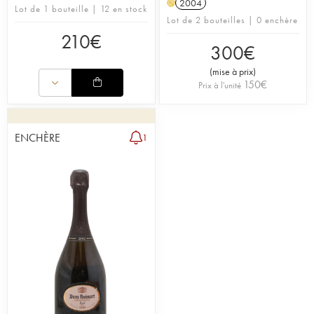
2004
H
Lot de 1 bouteille | 12 en stock
Lot de 2 bouteilles | 0 enchère
210
€
300
€
(
mise à prix
)
150
€
Prix à l'unité
ENCHÈRE
1