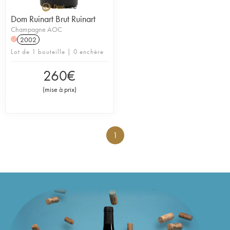
Dom Ruinart Brut Ruinart
Champagne AOC
2002
H
Lot de 1 bouteille | 0 enchère
260
€
(
mise à prix
)
1