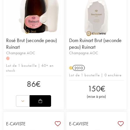
Rosé Brut (seconde peau)
Dom Ruinart Brut (seconde
Ruinart
peau) Ruinart
Champagne AOC
Champagne AOC
H
Lot de 1 bouteille | 60+ en
2010
H
stock
Lot de 1 bouteille | 0 enchère
86
€
150
€
(
mise à prix
)
E-CAVISTE
E-CAVISTE