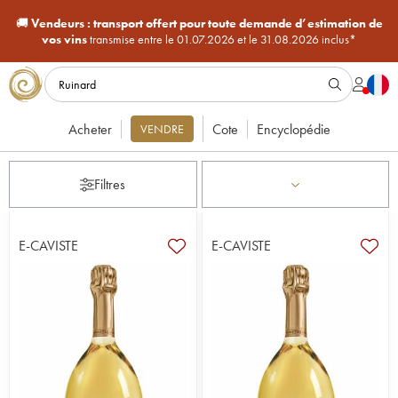
🚚
Vendeurs :
transport offert pour toute demande d’estimation de
vos vins
transmise entre le 01.07.2026 et le 31.08.2026 inclus*
Acheter
Cote
Encyclopédie
VENDRE
Filtres
E-CAVISTE
E-CAVISTE