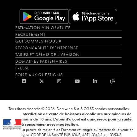
ESTIMATION VIN GRATUITE
RECRUTEMENT
QUI SOMMES-NOUS ?
RESPONSABILITÉ D'ENTREPRISE
TARIFS ET DÉLAIS DE LIVRAISON
DOMAINES PARTENAIRES
PRESSE
FOIRE AUX QUESTIONS
Tous droits réservés © 2026 iDealwine S.A.S.
CGS
Données personnelles
Interdiction de vente de boissons alcooliques aux mineurs de
moins de 18 ans. L'abus d'alcool est dangereux pour la santé,
à consommer avec modération.
La preuve de majorité de l'acheteur est exigée au moment de la vente en
ligne. CODE DE LA SANTÉ PUBLIQUE, ART.L.3342-1 et L.3353-3