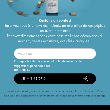
Restons en
contact
Inscrivez-vous à la newsletter iDealwine et profitez de nos pépites
en avant-première !
Recevez directement dans votre boîte mail : nos découvertes du
moment, ventes exclusives, actualités, analyses...
J'accepte le suivi de mes emails afin de recevoir des
suggestions personnalisées
Oui
Non
JE M'INSCRIS
En vous inscrivant, vous acceptez de recevoir les emails de iDealwine. Vous
pouvez vous désabonner à tout moment via le lien présent dans chaque message.