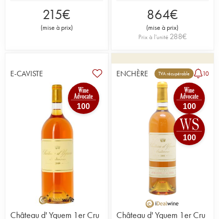
215
€
864
€
(
mise à prix
)
(
mise à prix
)
288
€
Prix à l'unité
E-CAVISTE
ENCHÈRE
10
TVA récupérable
100
100
100
Château d' Yquem 1er Cru
Château d' Yquem 1er Cru