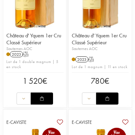
Château d' Yquem 1er Cru
Château d' Yquem 1er Cru
Classé Supérieur
Classé Supérieur
Sauternes AOC
Sauternes AOC
2023
T
2023
T
Lot de 1 double magnum | 5
en stock
Lot de 1 magnum | 11 en stock
1 520
€
780
€
E-CAVISTE
E-CAVISTE