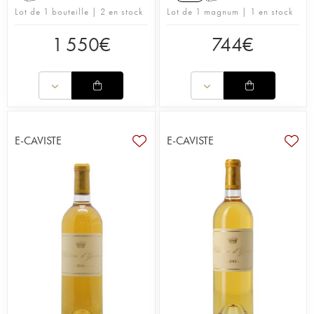
Lot de 1 bouteille | 2 en stock
Lot de 1 magnum | 1 en stock
1 550
€
744
€
E-CAVISTE
E-CAVISTE