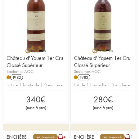
Château d' Yquem 1er Cru
Château d' Yquem 1er Cru
Classé Supérieur
Classé Supérieur
Sauternes AOC
Sauternes AOC
1982
1982
Lot de 1 bouteille | 0 enchère
Lot de 1 bouteille | 0 enchère
340
€
280
€
(
mise à prix
)
(
mise à prix
)
ENCHÈRE
ENCHÈRE
4
3
TVA récupérable
TVA récupérable