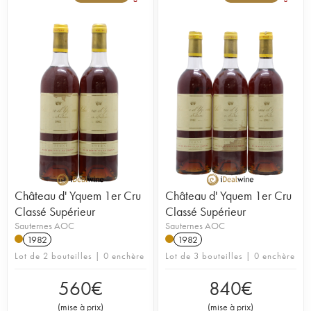
Château d' Yquem 1er Cru
Château d' Yquem 1er Cru
Classé Supérieur
Classé Supérieur
Sauternes AOC
Sauternes AOC
1982
1982
Lot de 2 bouteilles | 0 enchère
Lot de 3 bouteilles | 0 enchère
560
€
840
€
(
mise à prix
)
(
mise à prix
)