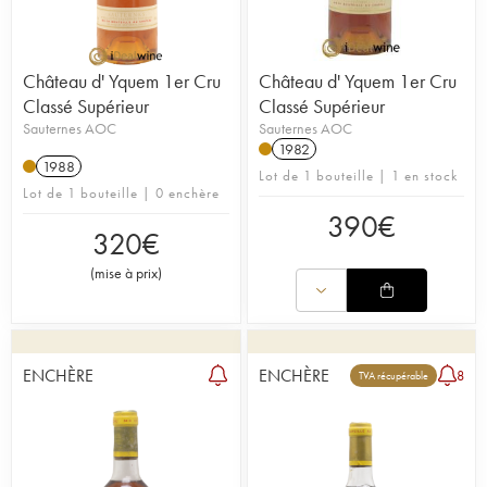
Château d' Yquem 1er Cru
Château d' Yquem 1er Cru
Classé Supérieur
Classé Supérieur
Sauternes AOC
Sauternes AOC
1982
1988
Lot de 1 bouteille | 1 en stock
Lot de 1 bouteille | 0 enchère
390
€
320
€
(
mise à prix
)
ENCHÈRE
ENCHÈRE
8
TVA récupérable