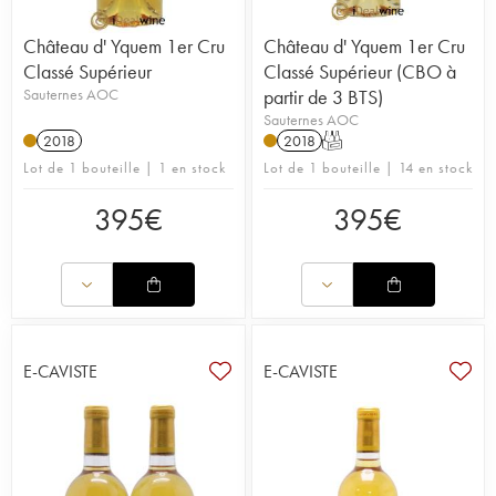
Château d' Yquem 1er Cru
Château d' Yquem 1er Cru
Classé Supérieur
Classé Supérieur (CBO à
Sauternes AOC
partir de 3 BTS)
Sauternes AOC
2018
2018
T
Lot de 1 bouteille | 1 en stock
Lot de 1 bouteille | 14 en stock
395
€
395
€
E-CAVISTE
E-CAVISTE