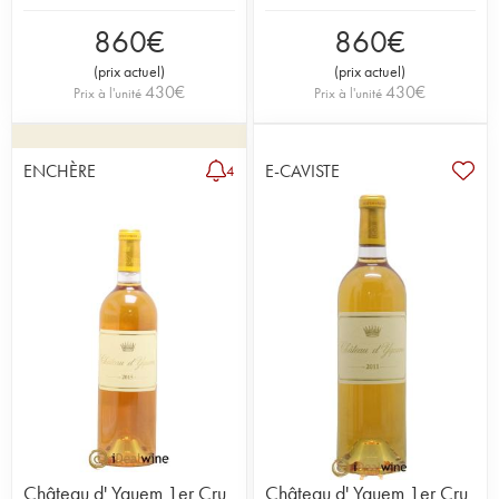
860
€
860
€
(
prix actuel
)
(
prix actuel
)
430
€
430
€
Prix à l'unité
Prix à l'unité
ENCHÈRE
E-CAVISTE
4
Château d' Yquem 1er Cru
Château d' Yquem 1er Cru