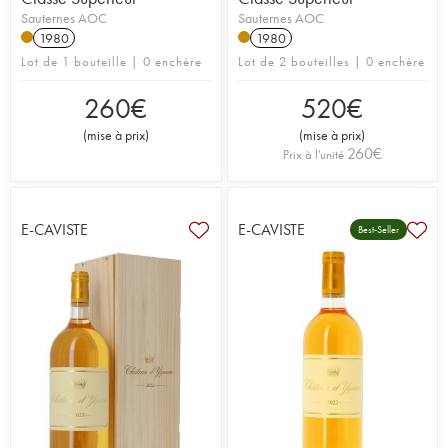
Sauternes AOC
Sauternes AOC
1980
1980
Lot de 1 bouteille | 0 enchère
Lot de 2 bouteilles | 0 enchère
260
€
520
€
(
mise à prix
)
(
mise à prix
)
260
€
Prix à l'unité
E-CAVISTE
E-CAVISTE
Best-Seller