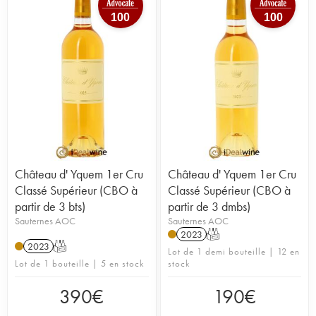
100
100
Château d' Yquem 1er Cru
Château d' Yquem 1er Cru
Classé Supérieur (CBO à
Classé Supérieur (CBO à
partir de 3 bts)
partir de 3 dmbs)
Sauternes AOC
Sauternes AOC
2023
T
2023
T
Lot de 1 demi bouteille | 12 en
Lot de 1 bouteille | 5 en stock
stock
390
€
190
€