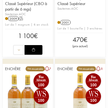
Classé Supérieur (CBO à
Classé Supérieur
partir de 6 mgs)
Sauternes AOC
Sauternes AOC
2009
T
2001
Lot de 1 magnum | 6 en stock
Lot de 1 bouteille | 3 enchères
1 100
€
470
€
(
prix actuel
)
ENCHÈRE
ENCHÈRE
7
11
TVA récupérable
TVA récupérable
100
100
100
100