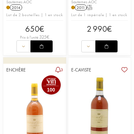
Sauternes AOC
Sauternes AOC
2014
2011
T
Lot de 2 bouteilles | 1 en stock
Lot de 1 impériale | 1 en stock
650
€
2 990
€
325
€
Prix à l'unité
ENCHÈRE
E-CAVISTE
3
100