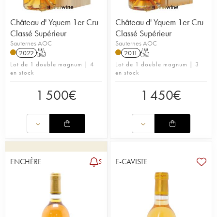
Château d' Yquem 1er Cru
Château d' Yquem 1er Cru
Classé Supérieur
Classé Supérieur
Sauternes AOC
Sauternes AOC
2022
T
2011
T
Lot de 1 double magnum | 4
Lot de 1 double magnum | 3
en stock
en stock
1 500
€
1 450
€
ENCHÈRE
E-CAVISTE
5