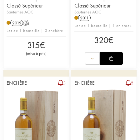
Classé Supérieur
Classé Supérieur
Sauternes AOC
Sauternes AOC
2011
2015
T
Lot de 1 bouteille | 1 en stock
Lot de 1 bouteille | 0 enchère
320
€
315
€
(
mise à prix
)
ENCHÈRE
ENCHÈRE
3
2