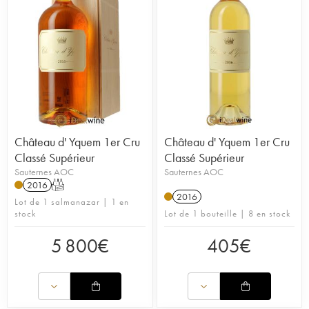
Château d' Yquem 1er Cru
Château d' Yquem 1er Cru
Classé Supérieur
Classé Supérieur
Sauternes AOC
Sauternes AOC
2016
T
2016
Lot de 1 salmanazar | 1 en
stock
Lot de 1 bouteille | 8 en stock
5 800
€
405
€