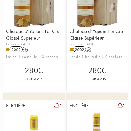
Château d' Yquem 1er Cru
Château d' Yquem 1er Cru
Classé Supérieur
Classé Supérieur
Sauternes AOC
Sauternes AOC
2002
T
2002
T
Lot de 1 bouteille | 0 enchère
Lot de 1 bouteille | 0 enchère
280
€
280
€
(
mise à prix
)
(
mise à prix
)
ENCHÈRE
ENCHÈRE
3
3