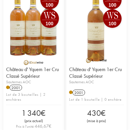
100
100
100
100
Château d' Yquem 1er Cru
Château d' Yquem 1er Cru
Classé Supérieur
Classé Supérieur
Sauternes AOC
Sauternes AOC
2001
2001
Lot de 3 bouteilles | 2
enchères
Lot de 1 bouteille | 0 enchère
1 340
€
430
€
(
prix actuel
)
(
mise à prix
)
446,67
€
Prix à l'unité