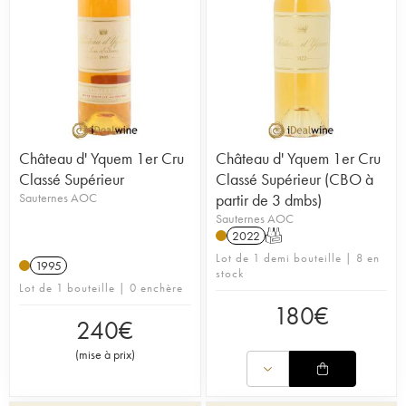
Château d' Yquem 1er Cru
Château d' Yquem 1er Cru
Classé Supérieur
Classé Supérieur (CBO à
Sauternes AOC
partir de 3 dmbs)
Sauternes AOC
2022
T
Lot de 1 demi bouteille | 8 en
1995
stock
Lot de 1 bouteille | 0 enchère
180
€
240
€
(
mise à prix
)