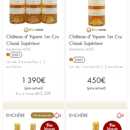
Château d' Yquem 1er Cru
Château d' Yquem 1er Cru
Classé Supérieur
Classé Supérieur
Sauternes AOC
Sauternes AOC
2001
2001
Lot de 3 bouteilles | 3
enchères
Lot de 1 bouteille | 2 enchères
1 390
€
450
€
(
prix actuel
)
(
prix actuel
)
463,33
€
Prix à l'unité
ENCHÈRE
ENCHÈRE
8
8
TVA récupérable