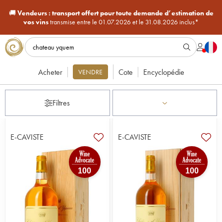
🚚
Vendeurs :
transport offert pour toute demande d’estimation de
vos vins
transmise entre le 01.07.2026 et le 31.08.2026 inclus*
Acheter
Cote
Encyclopédie
VENDRE
Filtres
E-CAVISTE
E-CAVISTE
100
100