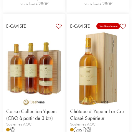
280
€
280
€
Prix à l'unité
Prix à l'unité
E-CAVISTE
E-CAVISTE
Dernière chance
Caisse Collection Yquem
Château d' Yquem 1er Cru
(CBO à partir de 3 bts)
Classé Supérieur
Sauternes AOC
Sauternes AOC
T
2021
T