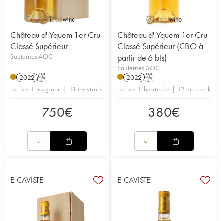
Château d' Yquem 1er Cru
Château d' Yquem 1er Cru
Classé Supérieur
Classé Supérieur (CBO à
Sauternes AOC
partir de 6 bts)
Sauternes AOC
2022
T
2022
T
Lot de 1 magnum | 13 en stock
Lot de 1 bouteille | 12 en stock
750
€
380
€
E-CAVISTE
E-CAVISTE