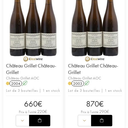
Château Grillet Château-
Château Grillet Château-
Grillet
Grillet
Château Grillet AOC
Château Grillet AOC
2004
A
2003
A
Lot de 3 bouteilles | 1 en stock
Lot de 3 bouteilles | 1 en stock
660
€
870
€
220
€
290
€
Prix à l'unité
Prix à l'unité