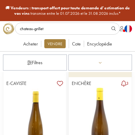
🚚
Vendeurs :
transport offert pour toute demande d’estimation de
vos vins
transmise entre le 01.07.2026 et le 31.08.2026 inclus*
Acheter
Cote
Encyclopédie
VENDRE
Filtres
E-CAVISTE
ENCHÈRE
3