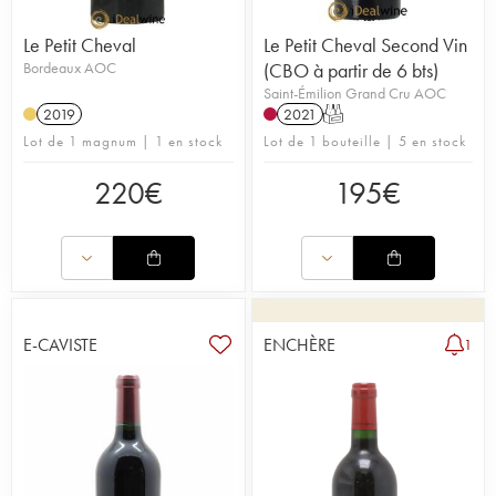
Le Petit Cheval
Le Petit Cheval Second Vin
Bordeaux AOC
(CBO à partir de 6 bts)
Saint-Émilion Grand Cru AOC
2019
2021
T
Lot de 1 magnum | 1 en stock
Lot de 1 bouteille | 5 en stock
220
€
195
€
E-CAVISTE
ENCHÈRE
1