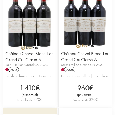
Château Cheval Blanc 1er
Château Cheval Blanc 1er
Grand Cru Classé A
Grand Cru Classé A
Saint-Émilion Grand Cru AOC
Saint-Émilion Grand Cru AOC
2015
2006
Lot de 3 bouteilles | 1 enchère
Lot de 3 bouteilles | 1 enchère
1 410
€
960
€
(
prix actuel
)
(
prix actuel
)
470
€
320
€
Prix à l'unité
Prix à l'unité