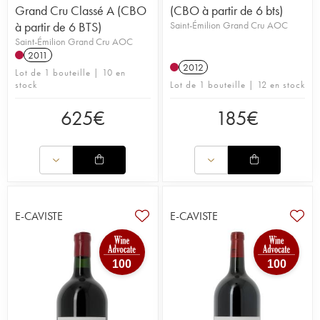
Grand Cru Classé A (CBO
(CBO à partir de 6 bts)
à partir de 6 BTS)
Saint-Émilion Grand Cru AOC
Saint-Émilion Grand Cru AOC
2011
2012
Lot de 1 bouteille | 10 en
stock
Lot de 1 bouteille | 12 en stock
625
€
185
€
E-CAVISTE
E-CAVISTE
100
100