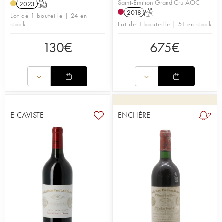
Saint-Émilion Grand Cru AOC
2023
T
2018
T
Lot de 1 bouteille | 24 en
stock
Lot de 1 bouteille | 51 en stock
130
€
675
€
E-CAVISTE
ENCHÈRE
2