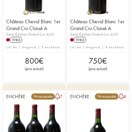
Château Cheval Blanc 1er
Château Cheval Blanc 1er
Grand Cru Classé A
Grand Cru Classé A
Saint-Émilion Grand Cru AOC
Saint-Émilion Grand Cru AOC
1986
1986
Lot de 1 magnum | 5 enchères
Lot de 1 magnum | 4 enchères
800
€
750
€
(
prix actuel
)
(
prix actuel
)
ENCHÈRE
ENCHÈRE
7
8
TVA récupérable
TVA récupérable