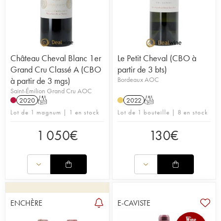
Château Cheval Blanc 1er
Le Petit Cheval (CBO à
Grand Cru Classé A (CBO
partir de 3 bts)
à partir de 3 mgs)
Bordeaux AOC
Saint-Émilion Grand Cru AOC
2020
T
2022
T
Lot de 1 magnum | 1 en stock
Lot de 1 bouteille | 8 en stock
1 050
€
130
€
ENCHÈRE
E-CAVISTE