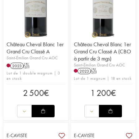
Château Cheval Blanc 1er
Château Cheval Blanc 1er
Grand Cru Classé A
Grand Cru Classé A (CBO
Saint-Émilion Grand Cru AOC
à partir de 3 mgs)
Saint-Émilion Grand Cru AOC
2023
T
2023
T
Lot de 1 double magnum | 3
en stock
Lot de 1 magnum | 18 en stock
2 500
€
1 200
€
E-CAVISTE
E-CAVISTE