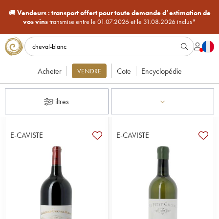
🚚
Vendeurs :
transport offert pour toute demande d’estimation de
vos vins
transmise entre le 01.07.2026 et le 31.08.2026 inclus*
Acheter
Cote
Encyclopédie
VENDRE
Filtres
E-CAVISTE
E-CAVISTE