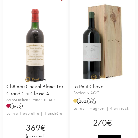
Château Cheval Blanc 1er
Le Petit Cheval
Grand Cru Classé A
Bordeaux AOC
Saint-Émilion Grand Cru AOC
2023
T
1985
Lot de 1 magnum | 4 en stock
Lot de 1 bouteille | 1 enchère
270
€
369
€
(
prix actuel
)