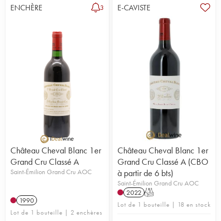
ENCHÈRE
E-CAVISTE
3
Château Cheval Blanc 1er
Château Cheval Blanc 1er
Grand Cru Classé A
Grand Cru Classé A (CBO
Saint-Émilion Grand Cru AOC
à partir de 6 bts)
Saint-Émilion Grand Cru AOC
2022
T
1990
Lot de 1 bouteille | 18 en stock
Lot de 1 bouteille | 2 enchères