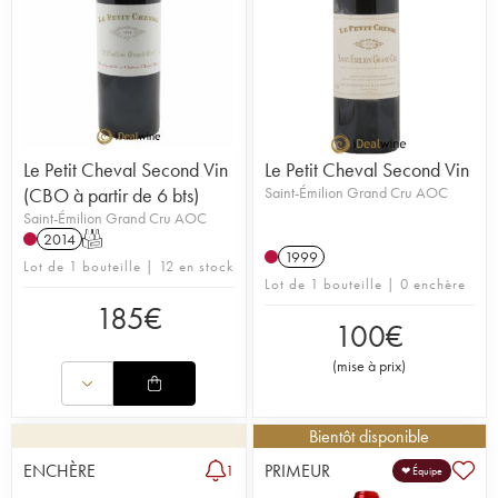
Le Petit Cheval Second Vin
Le Petit Cheval Second Vin
(CBO à partir de 6 bts)
Saint-Émilion Grand Cru AOC
Saint-Émilion Grand Cru AOC
2014
T
1999
Lot de 1 bouteille | 12 en stock
Lot de 1 bouteille | 0 enchère
185
€
100
€
(
mise à prix
)
Bientôt disponible
ENCHÈRE
PRIMEUR
1
❤ Équipe