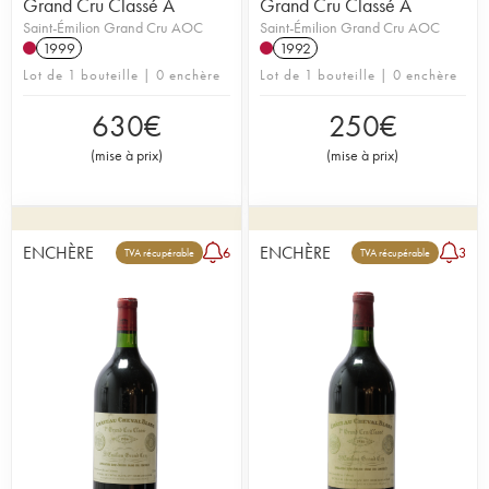
Grand Cru Classé A
Grand Cru Classé A
Saint-Émilion Grand Cru AOC
Saint-Émilion Grand Cru AOC
1999
1992
Lot de 1 bouteille | 0 enchère
Lot de 1 bouteille | 0 enchère
630
€
250
€
(
mise à prix
)
(
mise à prix
)
ENCHÈRE
ENCHÈRE
6
3
TVA récupérable
TVA récupérable