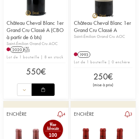
Château Cheval Blanc 1er
Château Cheval Blanc 1er
Grand Cru Classé A (CBO
Grand Cru Classé A
à partir de 6 bts)
Saint-Émilion Grand Cru AOC
Saint-Émilion Grand Cru AOC
2020
T
1993
Lot de 1 bouteille | 8 en stock
Lot de 1 bouteille | 0 enchère
550
€
250
€
(
mise à prix
)
ENCHÈRE
ENCHÈRE
4
3
100