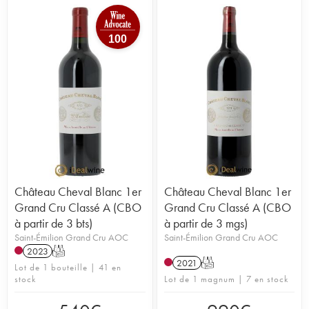
100
Château Cheval Blanc 1er
Château Cheval Blanc 1er
Grand Cru Classé A (CBO
Grand Cru Classé A (CBO
à partir de 3 bts)
à partir de 3 mgs)
Saint-Émilion Grand Cru AOC
Saint-Émilion Grand Cru AOC
2023
T
2021
T
Lot de 1 bouteille | 41 en
stock
Lot de 1 magnum | 7 en stock