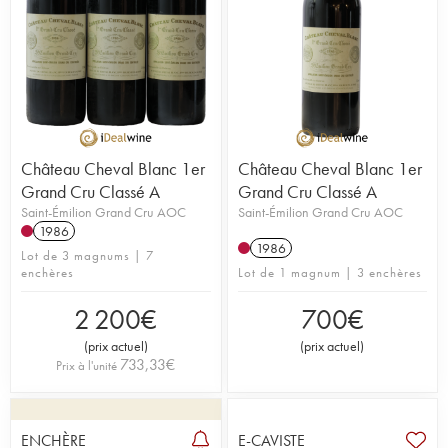
Château Cheval Blanc 1er
Château Cheval Blanc 1er
Grand Cru Classé A
Grand Cru Classé A
Saint-Émilion Grand Cru AOC
Saint-Émilion Grand Cru AOC
1986
1986
Lot de 3 magnums | 7
enchères
Lot de 1 magnum | 3 enchères
2 200
€
700
€
(
prix actuel
)
(
prix actuel
)
733,33
€
Prix à l'unité
ENCHÈRE
E-CAVISTE