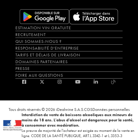
ESTIMATION VIN GRATUITE
RECRUTEMENT
QUI SOMMES-NOUS ?
RESPONSABILITÉ D'ENTREPRISE
TARIFS ET DÉLAIS DE LIVRAISON
DOMAINES PARTENAIRES
PRESSE
FOIRE AUX QUESTIONS
Tous droits réservés © 2026 iDealwine S.A.S.
CGS
Données personnelles
Interdiction de vente de boissons alcooliques aux mineurs de
moins de 18 ans. L'abus d'alcool est dangereux pour la santé,
à consommer avec modération.
La preuve de majorité de l'acheteur est exigée au moment de la vente en
ligne. CODE DE LA SANTÉ PUBLIQUE, ART.L.3342-1 et L.3353-3