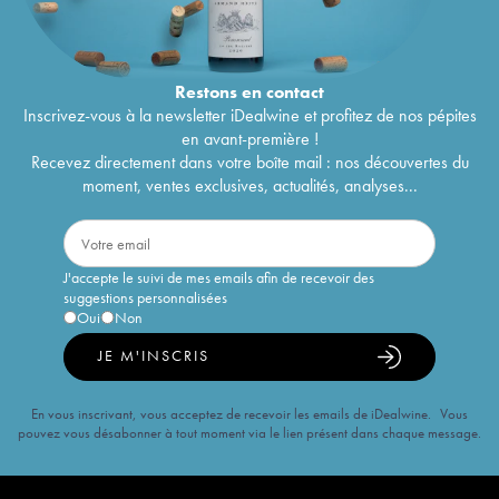
Restons en
contact
Inscrivez-vous à la newsletter iDealwine et profitez de nos pépites
en avant-première !
Recevez directement dans votre boîte mail : nos découvertes du
moment, ventes exclusives, actualités, analyses...
J'accepte le suivi de mes emails afin de recevoir des
suggestions personnalisées
Oui
Non
JE M'INSCRIS
En vous inscrivant, vous acceptez de recevoir les emails de iDealwine. Vous
pouvez vous désabonner à tout moment via le lien présent dans chaque message.