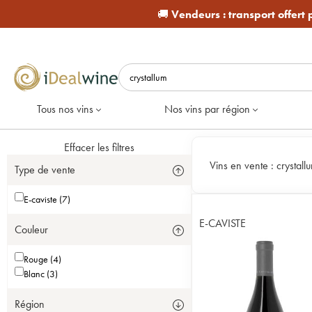
🚚
Vendeurs :
transport offert
Tous nos vins
Nos vins par région
Effacer les filtres
Vins en vente :
crystall
Type de vente
E-caviste (7)
E-CAVISTE
Couleur
Rouge (4)
Blanc (3)
Région