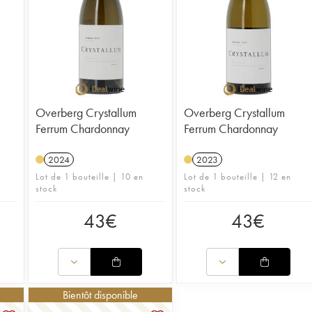
Overberg Crystallum
Overberg Crystallum
Ferrum Chardonnay
Ferrum Chardonnay
2024
2023
Lot de 1 bouteille | 10 en
Lot de 1 bouteille | 12 en
stock
stock
43
€
43
€
Bientôt disponible