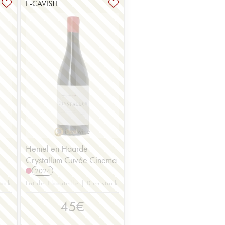
E-CAVISTE
Hemel en Haarde
Crystallum Cuvée Cinema
2024
tock
Lot de 1 bouteille | 0 en stock
45
€