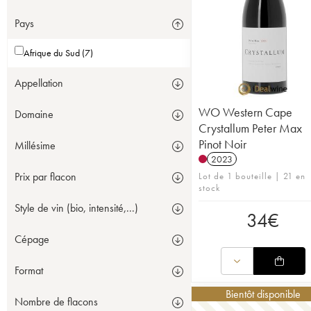
Pays
Afrique du Sud (7)
Appellation
WO Western Cape
Domaine
Crystallum Peter Max
Pinot Noir
Millésime
2023
Prix par flacon
Lot de 1 bouteille | 21 en
stock
Style de vin (bio, intensité,...)
34
€
Cépage
Format
Bientôt disponible
Nombre de flacons