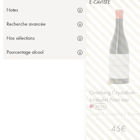
E-CAVISTE
Notes
Recherche avancée
Nos sélections
Pourcentage alcool
Overberg Crystallum
Mabalel Pinot noir
2024
Lot de 1 bouteille | 0 en s
45
€