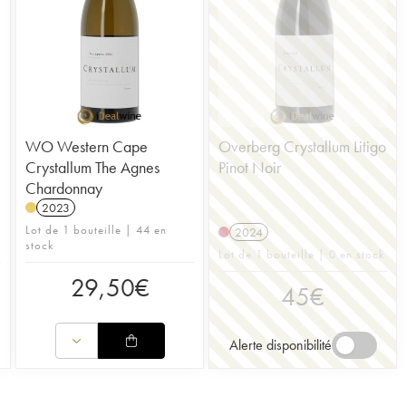
WO Western Cape
Overberg Crystallum Litigo
Crystallum The Agnes
Pinot Noir
Chardonnay
2023
Lot de 1 bouteille | 44 en
2024
stock
Lot de 1 bouteille | 0 en stock
29,50
€
45
€
Alerte disponibilité