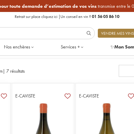
 pour toute demande d’estimation de vos vins
transmise entre le 
Retrait sur place
cliquez ici
|
Un conseil en vin ?
01 56 05 86 10
VENDRE MES VINS
Nos enchères
Services +
✨
Mon Som
um
|
7 résultats
E-CAVISTE
E-CAVISTE