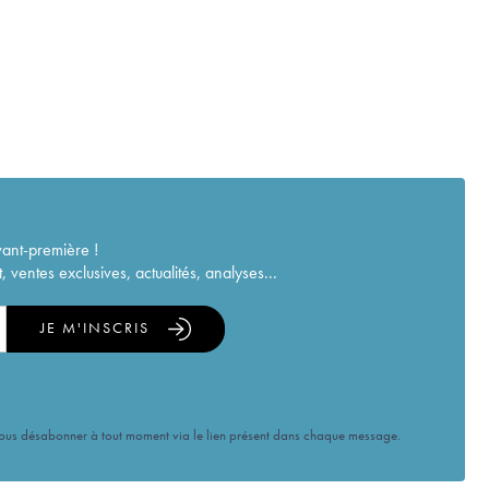
vant-première !
ventes exclusives, actualités, analyses...
JE M'INSCRIS
vous désabonner à tout moment via le lien présent dans chaque message.