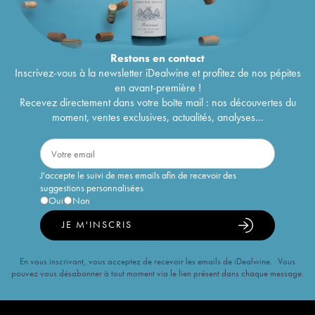
Restons en
contact
Inscrivez-vous à la newsletter iDealwine et profitez de nos pépites
en avant-première !
Recevez directement dans votre boîte mail : nos découvertes du
moment, ventes exclusives, actualités, analyses...
J'accepte le suivi de mes emails afin de recevoir des
suggestions personnalisées
Oui
Non
JE M'INSCRIS
En vous inscrivant, vous acceptez de recevoir les emails de iDealwine. Vous
pouvez vous désabonner à tout moment via le lien présent dans chaque message.