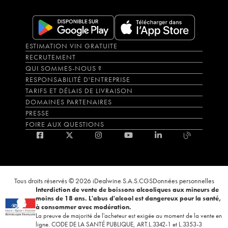
ESTIMATION VIN GRATUITE
RECRUTEMENT
QUI SOMMES-NOUS ?
RESPONSABILITÉ D'ENTREPRISE
TARIFS ET DÉLAIS DE LIVRAISON
DOMAINES PARTENAIRES
PRESSE
FOIRE AUX QUESTIONS
Tous droits réservés © 2026 iDealwine S.A.S.
CGS
Données personnelles
Interdiction de vente de boissons alcooliques aux mineurs de
moins de 18 ans. L'abus d'alcool est dangereux pour la santé,
à consommer avec modération.
La preuve de majorité de l'acheteur est exigée au moment de la vente en
ligne. CODE DE LA SANTÉ PUBLIQUE, ART.L.3342-1 et L.3353-3