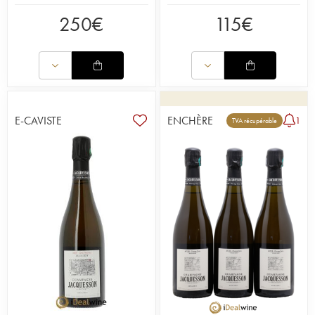
250
€
115
€
E-CAVISTE
ENCHÈRE
1
TVA récupérable