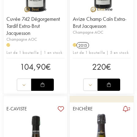
Cuvée 742 Dégorgement
Avize Champ Caïn Extra-
Tardif Extra-Brut
Brut Jacquesson
Jacquesson
Champagne AOC
Champagne AOC
2015
H
H
Lot de 1 bouteille | 1 en stock
Lot de 1 bouteille | 5 en stock
104,90
€
220
€
E-CAVISTE
ENCHÈRE
2