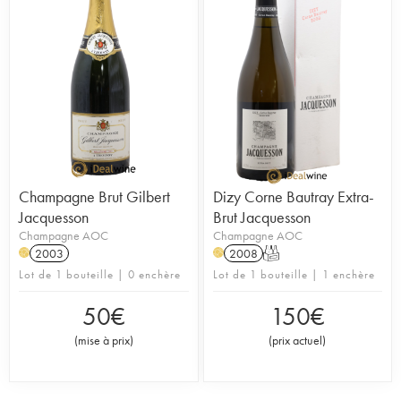
Champagne Brut Gilbert
Dizy Corne Bautray Extra-
Jacquesson
Brut Jacquesson
Champagne AOC
Champagne AOC
2003
2008
T
H
H
Lot de 1 bouteille | 0 enchère
Lot de 1 bouteille | 1 enchère
50
€
150
€
(
mise à prix
)
(
prix actuel
)