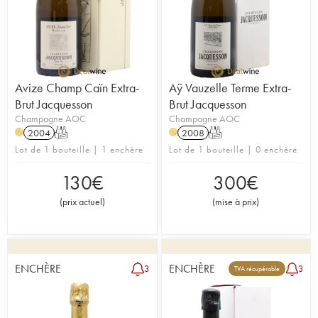
Avize Champ Caïn Extra-
Aÿ Vauzelle Terme Extra-
Brut Jacquesson
Brut Jacquesson
Champagne AOC
Champagne AOC
2004
T
2008
T
H
H
Lot de 1 bouteille | 1 enchère
Lot de 1 bouteille | 0 enchère
130
€
300
€
(
prix actuel
)
(
mise à prix
)
ENCHÈRE
ENCHÈRE
3
3
TVA récupérable