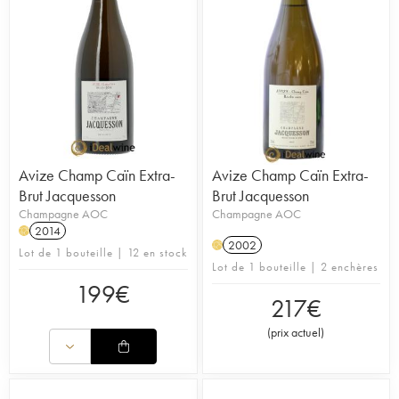
Avize Champ Caïn Extra-
Avize Champ Caïn Extra-
Brut Jacquesson
Brut Jacquesson
Champagne AOC
Champagne AOC
2014
H
2002
H
Lot de 1 bouteille | 12 en stock
Lot de 1 bouteille | 2 enchères
199
€
217
€
(
prix actuel
)