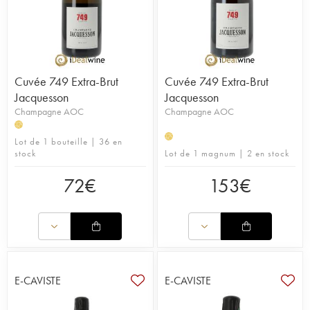
Cuvée 749 Extra-Brut
Cuvée 749 Extra-Brut
Jacquesson
Jacquesson
Champagne AOC
Champagne AOC
H
H
Lot de 1 bouteille | 36 en
stock
Lot de 1 magnum | 2 en stock
72
€
153
€
E-CAVISTE
E-CAVISTE