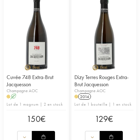
Cuvée 748 Extra-Brut
Dizy Terres Rouges Extra-
Jacquesson
Brut Jacquesson
Champagne AOC
Champagne AOC
A
2014
H
H
Lot de 1 magnum | 2 en stock
Lot de 1 bouteille | 1 en stock
150
€
129
€