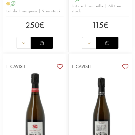
A
H
Lot de 1 bouteille | 60+ en
Lot de 1 magnum | 9 en stock
stock
250
€
115
€
E-CAVISTE
E-CAVISTE