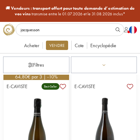
🚚
Vendeurs :
transport offert pour toute demande d’estimation de
vos vins
transmise entre le 01.07.2026 et le 31.08.2026 inclus*
Acheter
Cote
Encyclopédie
VENDRE
Filtres
64,80
€
par 3 | -10%
E-CAVISTE
E-CAVISTE
Best-Seller