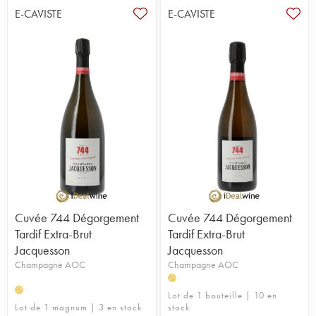
E-CAVISTE
E-CAVISTE
Cuvée 744 Dégorgement
Cuvée 744 Dégorgement
Tardif Extra-Brut
Tardif Extra-Brut
Jacquesson
Jacquesson
Champagne AOC
Champagne AOC
H
H
Lot de 1 bouteille | 10 en
Lot de 1 magnum | 3 en stock
stock