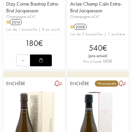
Dizy Corne Bautray Extra-
Avize Champ Caïn Extra-
Brut Jacquesson
Brut Jacquesson
Champagne AOC
Champagne AOC
2014
H
2008
H
Lot de 1 bouteille | 9 en stock
Lot de 3 bouteilles | 1 enchère
180
€
540
€
(
prix actuel
)
180
€
Prix à l'unité
ENCHÈRE
ENCHÈRE
2
2
TVA récupérable