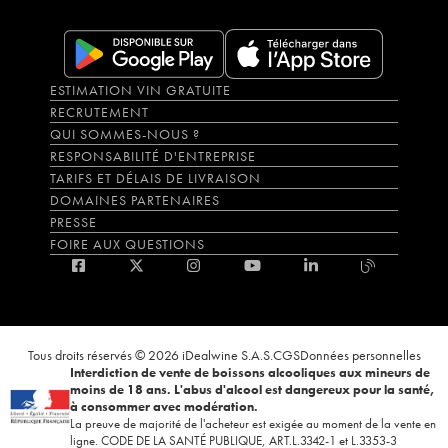
ESTIMATION VIN GRATUITE
RECRUTEMENT
QUI SOMMES-NOUS ?
RESPONSABILITÉ D'ENTREPRISE
TARIFS ET DÉLAIS DE LIVRAISON
DOMAINES PARTENAIRES
PRESSE
FOIRE AUX QUESTIONS
Tous droits réservés © 2026 iDealwine S.A.S.
CGS
Données personnelles
Interdiction de vente de boissons alcooliques aux mineurs de
moins de 18 ans. L'abus d'alcool est dangereux pour la santé,
à consommer avec modération.
La preuve de majorité de l'acheteur est exigée au moment de la vente en
ligne. CODE DE LA SANTÉ PUBLIQUE, ART.L.3342-1 et L.3353-3