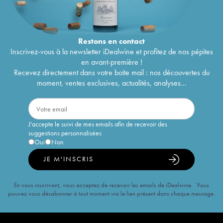
Restons en
contact
Inscrivez-vous à la newsletter iDealwine et profitez de nos pépites
en avant-première !
Recevez directement dans votre boîte mail : nos découvertes du
moment, ventes exclusives, actualités, analyses...
J'accepte le suivi de mes emails afin de recevoir des
suggestions personnalisées
Oui
Non
JE M'INSCRIS
En vous inscrivant, vous acceptez de recevoir les emails de iDealwine. Vous
pouvez vous désabonner à tout moment via le lien présent dans chaque message.