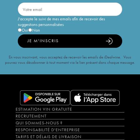
J'accepte le suivi de mes emails afin de recevoir des
suggestions personnalisées
Oui
Non
JE M'INSCRIS
En vous inscrivant, vous acceptez de recevoir les emails de iDealwine. Vous
pouvez vous désabonner à tout moment via le lien présent dans chaque message.
ESTIMATION VIN GRATUITE
RECRUTEMENT
QUI SOMMES-NOUS ?
RESPONSABILITÉ D'ENTREPRISE
TARIFS ET DÉLAIS DE LIVRAISON