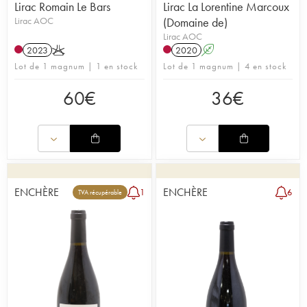
Lirac Romain Le Bars
Lirac La Lorentine Marcoux
Lirac AOC
(Domaine de)
Lirac AOC
2023
K
2020
A
Lot de 1 magnum | 1 en stock
Lot de 1 magnum | 4 en stock
60
€
36
€
ENCHÈRE
ENCHÈRE
1
6
TVA récupérable