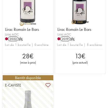
Lirac Romain Le Bars
Lirac Romain Le Bars
Lirac AOC
Lirac AOC
2022
K
2019
K
Lot de 1 bouteille | 0 enchère
Lot de 1 bouteille | 5 enchères
28
€
13
€
(
mise à prix
)
(
prix actuel
)
Bientôt disponible
E-CAVISTE