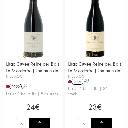
Lirac Cuvée Reine des Bois
Lirac Cuvée Reine des Bois
La Mordorée (Domaine de)
La Mordorée (Domaine de)
Lirac AOC
Lirac AOC
2021
A
2022
A
Lot de 1 bouteille | 22 en
Lot de 1 bouteille | 9 en stock
stock
24
€
23
€