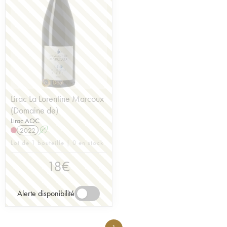
Lirac La Lorentine Marcoux
(Domaine de)
Lirac AOC
2022
A
Lot de 1 bouteille | 0 en stock
18
€
Alerte disponibilité