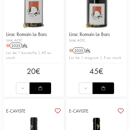
Lirac Romain Le Bars
Lirac Romain Le Bars
Lirac AOC
Lirac AOC
2025
K
2025
K
Lot de 1 bouteille | 40 en
stock
Lot de 1 magnum | 5 en stock
20
€
45
€
E-CAVISTE
E-CAVISTE