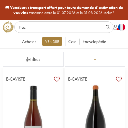
🚚
Vendeurs :
transport offert pour toute demande d’estimation de
vos vins
transmise entre le 01.07.2026 et le 31.08.2026 inclus*
Acheter
Cote
Encyclopédie
VENDRE
Filtres
E-CAVISTE
E-CAVISTE