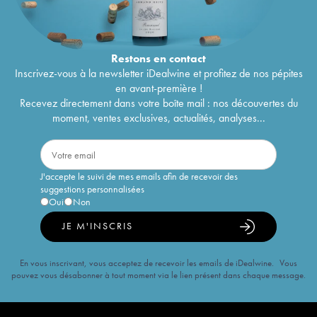
Restons en
contact
Inscrivez-vous à la newsletter iDealwine et profitez de nos pépites
en avant-première !
Recevez directement dans votre boîte mail : nos découvertes du
moment, ventes exclusives, actualités, analyses...
J'accepte le suivi de mes emails afin de recevoir des
suggestions personnalisées
Oui
Non
JE M'INSCRIS
En vous inscrivant, vous acceptez de recevoir les emails de iDealwine. Vous
pouvez vous désabonner à tout moment via le lien présent dans chaque message.