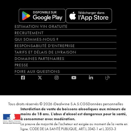
ESTIMATION VIN GRATUITE
RECRUTEMENT
QUI SOMMES-NOUS ?
RESPONSABILITÉ D'ENTREPRISE
TARIFS ET DÉLAIS DE LIVRAISON
DOMAINES PARTENAIRES
PRESSE
FOIRE AUX QUESTIONS
Tous droits réservés © 2026 iDealwine S.A.S.
CGS
Données personnelles
Interdiction de vente de boissons alcooliques aux mineurs de
moins de 18 ans. L'abus d'alcool est dangereux pour la santé,
à consommer avec modération.
La preuve de majorité de l'acheteur est exigée au moment de la vente en
ligne. CODE DE LA SANTÉ PUBLIQUE, ART.L.3342-1 et L.3353-3