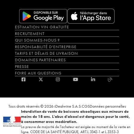
ESTIMATION VIN GRATUITE
RECRUTEMENT
QUI SOMMES-NOUS ?
RESPONSABILITÉ D'ENTREPRISE
TARIFS ET DÉLAIS DE LIVRAISON
DOMAINES PARTENAIRES
PRESSE
FOIRE AUX QUESTIONS
Tous droits réservés © 2026 iDealwine S.A.S.
CGS
Données personnelles
Interdiction de vente de boissons alcooliques aux mineurs de
moins de 18 ans. L'abus d'alcool est dangereux pour la santé,
à consommer avec modération.
La preuve de majorité de l'acheteur est exigée au moment de la vente en
ligne. CODE DE LA SANTÉ PUBLIQUE, ART.L.3342-1 et L.3353-3