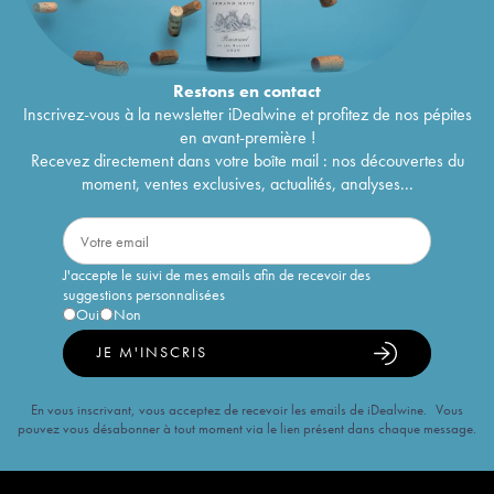
Restons en
contact
Inscrivez-vous à la newsletter iDealwine et profitez de nos pépites
en avant-première !
Recevez directement dans votre boîte mail : nos découvertes du
moment, ventes exclusives, actualités, analyses...
J'accepte le suivi de mes emails afin de recevoir des
suggestions personnalisées
Oui
Non
JE M'INSCRIS
En vous inscrivant, vous acceptez de recevoir les emails de iDealwine. Vous
pouvez vous désabonner à tout moment via le lien présent dans chaque message.