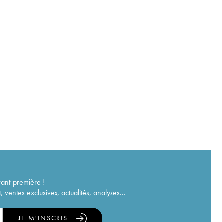
vant-première !
ventes exclusives, actualités, analyses...
JE M'INSCRIS