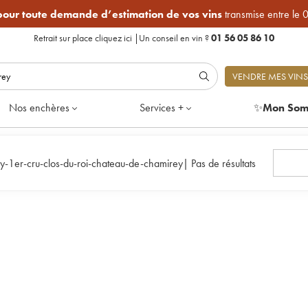
 pour toute demande d’estimation de vos vins
transmise entre le 
Retrait sur place
cliquez ici
|
Un conseil en vin ?
01 56 05 86 10
VENDRE MES VINS
Nos enchères
Services +
✨
Mon Som
y-1er-cru-clos-du-roi-chateau-de-chamirey
|
Pas de résultats