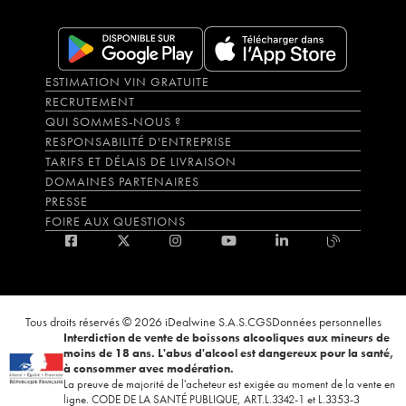
ESTIMATION VIN GRATUITE
RECRUTEMENT
QUI SOMMES-NOUS ?
RESPONSABILITÉ D'ENTREPRISE
TARIFS ET DÉLAIS DE LIVRAISON
DOMAINES PARTENAIRES
PRESSE
FOIRE AUX QUESTIONS
Tous droits réservés © 2026 iDealwine S.A.S.
CGS
Données personnelles
Interdiction de vente de boissons alcooliques aux mineurs de
moins de 18 ans. L'abus d'alcool est dangereux pour la santé,
à consommer avec modération.
La preuve de majorité de l'acheteur est exigée au moment de la vente en
ligne. CODE DE LA SANTÉ PUBLIQUE, ART.L.3342-1 et L.3353-3