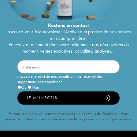
Restons en
contact
Inscrivez-vous à la newsletter iDealwine et profitez de nos pépites
en avant-première !
Recevez directement dans votre boîte mail : nos découvertes du
moment, ventes exclusives, actualités, analyses...
J'accepte le suivi de mes emails afin de recevoir des
suggestions personnalisées
Oui
Non
JE M'INSCRIS
En vous inscrivant, vous acceptez de recevoir les emails de iDealwine. Vous
pouvez vous désabonner à tout moment via le lien présent dans chaque message.