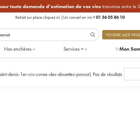
 pour toute demande d’estimation de vos vins
transmise entre le 
Retrait sur place
cliquez ici
|
Un conseil en vin ?
01 56 05 86 10
VENDRE MES VINS
Nos enchères
Services +
✨
Mon Som
aint-denis-1er-cru-cuvee-des-alouettes-ponsot
|
Pas de résultats