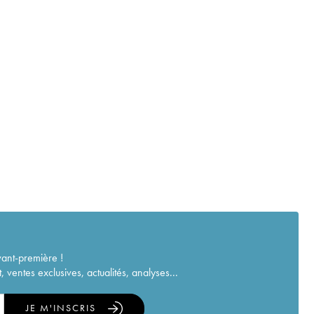
vant-première !
ventes exclusives, actualités, analyses...
JE M'INSCRIS