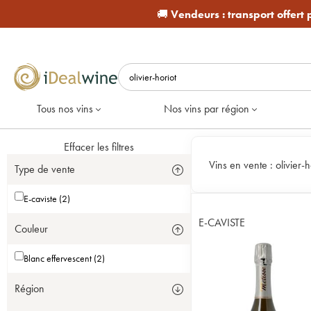
🚚
Vendeurs :
transport offert
Tous nos vins
Nos vins par région
Effacer les filtres
Vins en vente :
olivier-h
Type de vente
E-caviste (2)
E-CAVISTE
Couleur
Blanc effervescent (2)
Région