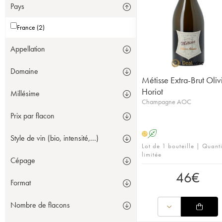
Pays
France (2)
Appellation
Domaine
Métisse Extra-Brut Oliv
Horiot
Millésime
Champagne AOC
Prix par flacon
A
H
Style de vin (bio, intensité,...)
Lot de 1 bouteille | Quanti
limitée
Cépage
46
€
Format
Nombre de flacons