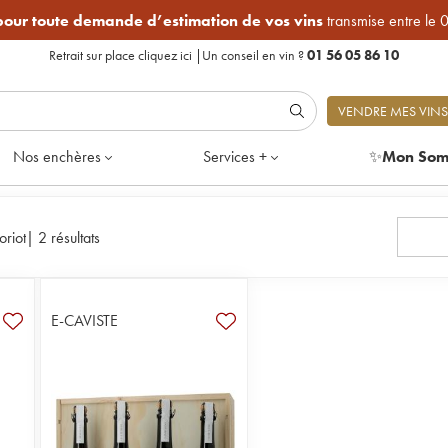
 pour toute demande d’estimation de vos vins
transmise entre le 
Retrait sur place
cliquez ici
|
Un conseil en vin ?
01 56 05 86 10
VENDRE MES VINS
Nos enchères
Services +
✨
Mon Som
oriot
|
2 résultats
E-CAVISTE