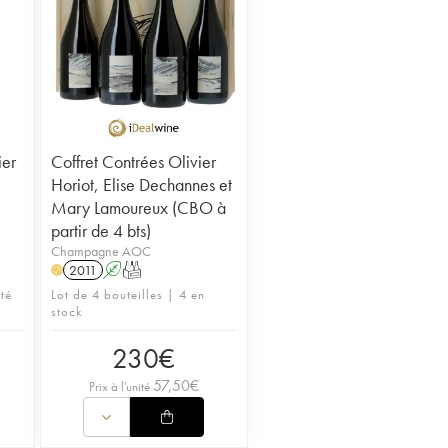
ier
Coffret Contrées Olivier
Horiot, Elise Dechannes et
Mary Lamoureux (CBO à
partir de 4 bts)
Champagne AOC
2011
A
T
H
té
Lot de 4 bouteilles | 4 en
stock
230
€
57,50
€
Prix à l'unité