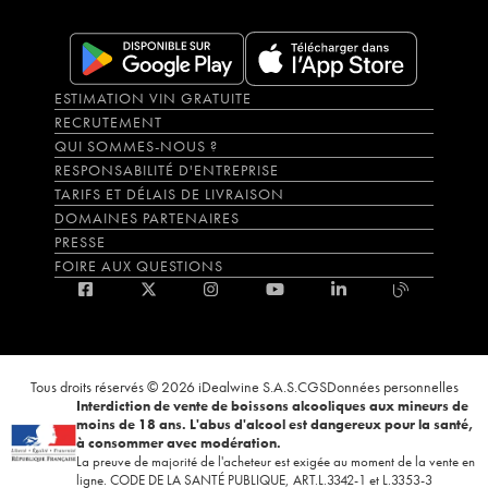
ESTIMATION VIN GRATUITE
RECRUTEMENT
QUI SOMMES-NOUS ?
RESPONSABILITÉ D'ENTREPRISE
TARIFS ET DÉLAIS DE LIVRAISON
DOMAINES PARTENAIRES
PRESSE
FOIRE AUX QUESTIONS
Tous droits réservés © 2026 iDealwine S.A.S.
CGS
Données personnelles
Interdiction de vente de boissons alcooliques aux mineurs de
moins de 18 ans. L'abus d'alcool est dangereux pour la santé,
à consommer avec modération.
La preuve de majorité de l'acheteur est exigée au moment de la vente en
ligne. CODE DE LA SANTÉ PUBLIQUE, ART.L.3342-1 et L.3353-3