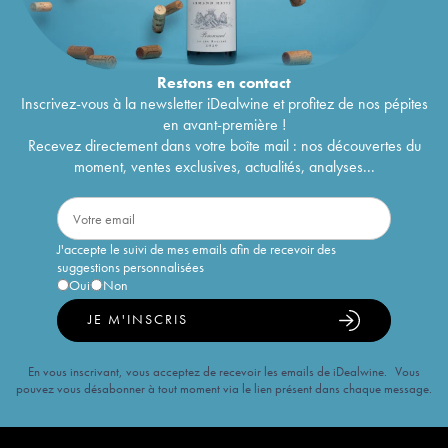
Restons en
contact
Inscrivez-vous à la newsletter iDealwine et profitez de nos pépites
en avant-première !
Recevez directement dans votre boîte mail : nos découvertes du
moment, ventes exclusives, actualités, analyses...
J'accepte le suivi de mes emails afin de recevoir des
suggestions personnalisées
Oui
Non
JE M'INSCRIS
En vous inscrivant, vous acceptez de recevoir les emails de iDealwine. Vous
pouvez vous désabonner à tout moment via le lien présent dans chaque message.