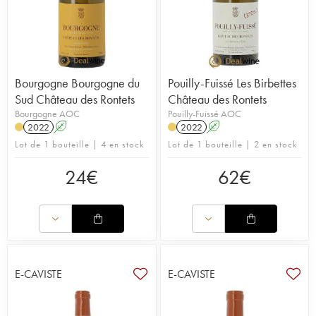
Bourgogne Bourgogne du
Pouilly-Fuissé Les Birbettes
Sud Château des Rontets
Château des Rontets
Bourgogne AOC
Pouilly-Fuissé AOC
2022
A
2022
A
Lot de 1 bouteille | 4 en stock
Lot de 1 bouteille | 2 en stock
24
€
62
€
E-CAVISTE
E-CAVISTE