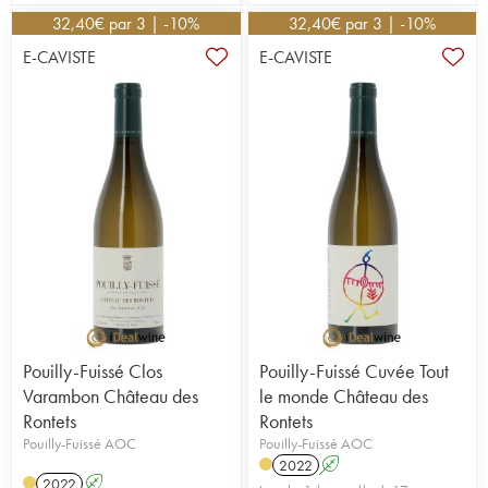
32,40
€
par 3 | -10%
32,40
€
par 3 | -10%
E-CAVISTE
E-CAVISTE
Pouilly-Fuissé Clos
Pouilly-Fuissé Cuvée Tout
Varambon Château des
le monde Château des
Rontets
Rontets
Pouilly-Fuissé AOC
Pouilly-Fuissé AOC
2022
A
2022
A