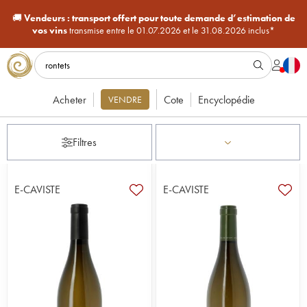
🚚
Vendeurs :
transport offert pour toute demande d’estimation de
vos vins
transmise entre le 01.07.2026 et le 31.08.2026 inclus*
Acheter
Cote
Encyclopédie
VENDRE
Filtres
E-CAVISTE
E-CAVISTE