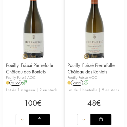
Pouilly-Fuissé Pierrefolle
Pouilly-Fuissé Pierrefolle
Château des Rontets
Château des Rontets
Pouilly-Fuissé AOC
Pouilly-Fuissé AOC
2022
A
2022
A
Lot de 1 magnum | 2 en stock
Lot de 1 bouteille | 9 en stock
100
€
48
€