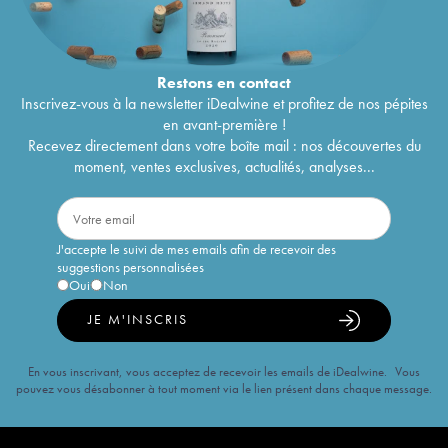
Restons en
contact
Inscrivez-vous à la newsletter iDealwine et profitez de nos pépites
en avant-première !
Recevez directement dans votre boîte mail : nos découvertes du
moment, ventes exclusives, actualités, analyses...
J'accepte le suivi de mes emails afin de recevoir des
suggestions personnalisées
Oui
Non
JE M'INSCRIS
En vous inscrivant, vous acceptez de recevoir les emails de iDealwine. Vous
pouvez vous désabonner à tout moment via le lien présent dans chaque message.