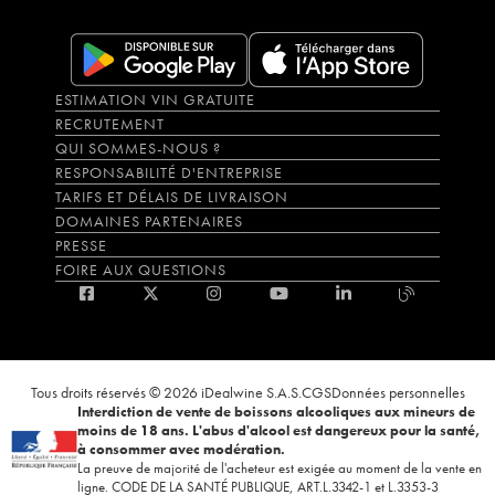
ESTIMATION VIN GRATUITE
RECRUTEMENT
QUI SOMMES-NOUS ?
RESPONSABILITÉ D'ENTREPRISE
TARIFS ET DÉLAIS DE LIVRAISON
DOMAINES PARTENAIRES
PRESSE
FOIRE AUX QUESTIONS
Tous droits réservés © 2026 iDealwine S.A.S.
CGS
Données personnelles
Interdiction de vente de boissons alcooliques aux mineurs de
moins de 18 ans. L'abus d'alcool est dangereux pour la santé,
à consommer avec modération.
La preuve de majorité de l'acheteur est exigée au moment de la vente en
ligne. CODE DE LA SANTÉ PUBLIQUE, ART.L.3342-1 et L.3353-3